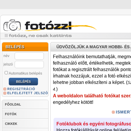
BELÉPÉS
ÜDVÖZÖLJÜK A MAGYAR HOBBI- É
név
Felhasználóink bemutathatják, megmére
felhasználó előtt, értékelhetik, megteki
jelszó
fotókat a regisztrált felhasználók pont
Automatikus belépés
írhatnak hozzájuk, ezzel a fotó elkész
lehetne jobban elkészíteni a képet. (
Sz
)
REGISZTRÁCIÓ
4.
ELFELEJTETT JELSZÓ
A weboldalon található fotókat szer
engedélyhez kötött!
FŐOLDAL
ISMER
FOTÓK
Fotóklubok és egyéni fotográfuso
CIKKEK
Hozza fotókiállítását online felületü