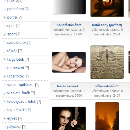
makró
[
?
]
panoráma
[
?
]
portré
[
?
]
Kalibrációs ábra
Karácsony (javított)
riport
[
?
]
vélemények száma: 0
vélemények száma: 0
sport
[
?
]
megtekintve: 12707
megtekintve: 2534
szociofotók
[
?
]
tájkép
[
?
]
tárgyfotók
[
?
]
természet
[
?
]
utcaifotók
[
?
]
város, építészet
[
?
]
fekete szemek...
Pályázat-Idő-01
vélemények száma: 0
vélemények száma: 0
vízalatti fotók
[
?
]
megtekintve: 3504
megtekintve: 2404
feldolgozott fotók
[
?
]
így készült
[
?
]
egyéb
[
?
]
pályázat
[
?
]