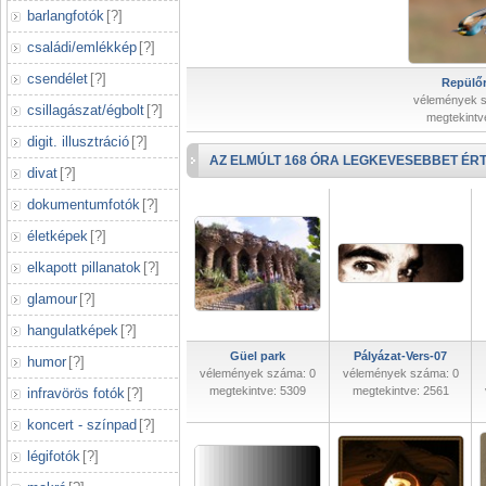
barlangfotók
[
?
]
családi/emlékkép
[
?
]
csendélet
[
?
]
Repülőr
vélemények 
csillagászat/égbolt
[
?
]
megtekintv
digit. illusztráció
[
?
]
AZ ELMÚLT 168 ÓRA LEGKEVESEBBET ÉRT
divat
[
?
]
dokumentumfotók
[
?
]
életképek
[
?
]
elkapott pillanatok
[
?
]
glamour
[
?
]
hangulatképek
[
?
]
Güel park
Pályázat-Vers-07
humor
[
?
]
vélemények száma: 0
vélemények száma: 0
megtekintve: 5309
megtekintve: 2561
infravörös fotók
[
?
]
koncert - színpad
[
?
]
légifotók
[
?
]