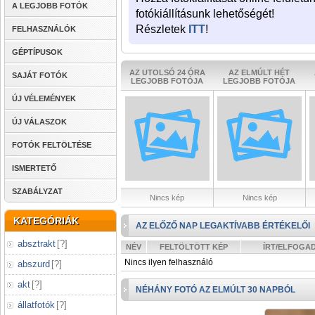
A LEGJOBB FOTÓK
fotókiállításunk lehetőségét!
Részletek
ITT
!
FELHASZNÁLÓK
GÉPTÍPUSOK
AZ UTOLSÓ 24 ÓRA
AZ ELMÚLT HÉT
SAJÁT FOTÓK
LEGJOBB FOTÓJA
LEGJOBB FOTÓJA
ÚJ VÉLEMÉNYEK
ÚJ VÁLASZOK
FOTÓK FELTÖLTÉSE
ISMERTETŐ
SZABÁLYZAT
Nincs kép
Nincs kép
KATEGÓRIÁK
AZ ELŐZŐ NAP LEGAKTÍVABB ÉRTÉKELŐI
absztrakt
[
?
]
NÉV
FELTÖLTÖTT KÉP
ÍRT/ELFOGA
Nincs ilyen felhasználó
abszurd
[
?
]
akt
[
?
]
NÉHÁNY FOTÓ AZ ELMÚLT 30 NAPBÓL
állatfotók
[
?
]