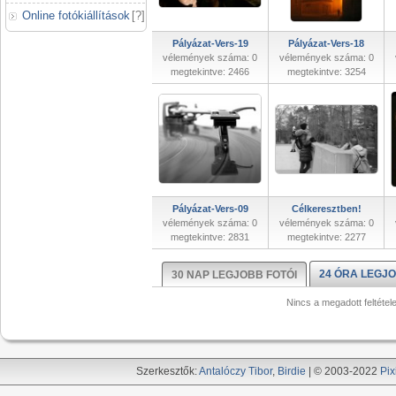
Online fotókiállítások
[
?
]
Pályázat-Vers-19
Pályázat-Vers-18
vélemények száma: 0
vélemények száma: 0
megtekintve: 2466
megtekintve: 3254
Pályázat-Vers-09
Célkeresztben!
vélemények száma: 0
vélemények száma: 0
megtekintve: 2831
megtekintve: 2277
24 ÓRA LEGJO
30 NAP LEGJOBB FOTÓI
Nincs a megadott feltétel
Szerkesztők:
Antalóczy Tibor
,
Birdie
| © 2003-2022
Pix