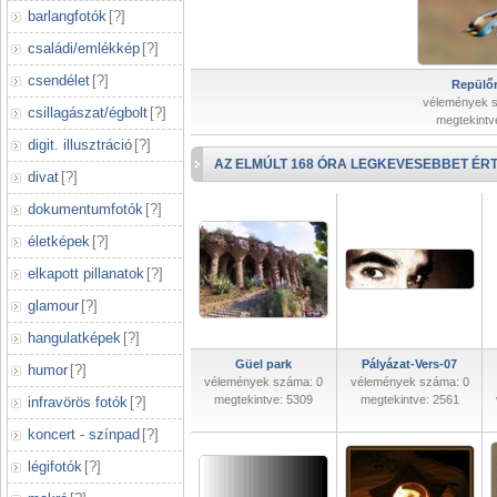
barlangfotók
[
?
]
családi/emlékkép
[
?
]
csendélet
[
?
]
Repülőr
vélemények 
csillagászat/égbolt
[
?
]
megtekintv
digit. illusztráció
[
?
]
AZ ELMÚLT 168 ÓRA LEGKEVESEBBET ÉRT
divat
[
?
]
dokumentumfotók
[
?
]
életképek
[
?
]
elkapott pillanatok
[
?
]
glamour
[
?
]
hangulatképek
[
?
]
Güel park
Pályázat-Vers-07
humor
[
?
]
vélemények száma: 0
vélemények száma: 0
megtekintve: 5309
megtekintve: 2561
infravörös fotók
[
?
]
koncert - színpad
[
?
]
légifotók
[
?
]