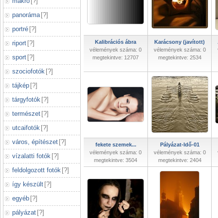
makró
[
?
]
panoráma
[
?
]
portré
[
?
]
Kalibrációs ábra
Karácsony (javított)
riport
[
?
]
vélemények száma: 0
vélemények száma: 0
sport
[
?
]
megtekintve: 12707
megtekintve: 2534
szociofotók
[
?
]
tájkép
[
?
]
tárgyfotók
[
?
]
természet
[
?
]
utcaifotók
[
?
]
város, építészet
[
?
]
fekete szemek...
Pályázat-Idő-01
vélemények száma: 0
vélemények száma: 0
vízalatti fotók
[
?
]
megtekintve: 3504
megtekintve: 2404
feldolgozott fotók
[
?
]
így készült
[
?
]
egyéb
[
?
]
pályázat
[
?
]