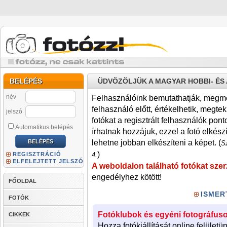
BELÉPÉS
ÜDVÖZÖLJÜK A MAGYAR HOBBI- É
név
Felhasználóink bemutathatják, megmére
felhasználó előtt, értékelhetik, megteki
jelszó
fotókat a regisztrált felhasználók pont
Automatikus belépés
írhatnak hozzájuk, ezzel a fotó elkész
lehetne jobban elkészíteni a képet. (
Sz
)
REGISZTRÁCIÓ
4.
ELFELEJTETT JELSZÓ
A weboldalon található fotókat szer
engedélyhez kötött!
FŐOLDAL
ISMER
FOTÓK
Fotóklubok és egyéni fotográfuso
CIKKEK
Hozza fotókiállítását online felületü