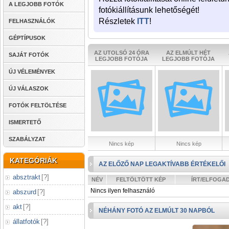
A LEGJOBB FOTÓK
fotókiállításunk lehetőségét!
Részletek
ITT
!
FELHASZNÁLÓK
GÉPTÍPUSOK
AZ UTOLSÓ 24 ÓRA
AZ ELMÚLT HÉT
SAJÁT FOTÓK
LEGJOBB FOTÓJA
LEGJOBB FOTÓJA
ÚJ VÉLEMÉNYEK
ÚJ VÁLASZOK
FOTÓK FELTÖLTÉSE
ISMERTETŐ
SZABÁLYZAT
Nincs kép
Nincs kép
KATEGÓRIÁK
AZ ELŐZŐ NAP LEGAKTÍVABB ÉRTÉKELŐI
absztrakt
[
?
]
NÉV
FELTÖLTÖTT KÉP
ÍRT/ELFOGA
Nincs ilyen felhasználó
abszurd
[
?
]
akt
[
?
]
NÉHÁNY FOTÓ AZ ELMÚLT 30 NAPBÓL
állatfotók
[
?
]