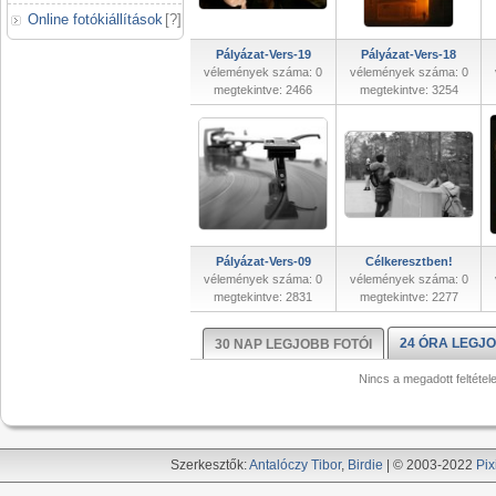
Online fotókiállítások
[
?
]
Pályázat-Vers-19
Pályázat-Vers-18
vélemények száma: 0
vélemények száma: 0
megtekintve: 2466
megtekintve: 3254
Pályázat-Vers-09
Célkeresztben!
vélemények száma: 0
vélemények száma: 0
megtekintve: 2831
megtekintve: 2277
24 ÓRA LEGJO
30 NAP LEGJOBB FOTÓI
Nincs a megadott feltétel
Szerkesztők:
Antalóczy Tibor
,
Birdie
| © 2003-2022
Pix