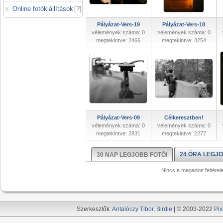
Online fotókiállítások
[
?
]
Pályázat-Vers-19
Pályázat-Vers-18
vélemények száma: 0
vélemények száma: 0
megtekintve: 2466
megtekintve: 3254
Pályázat-Vers-09
Célkeresztben!
vélemények száma: 0
vélemények száma: 0
megtekintve: 2831
megtekintve: 2277
24 ÓRA LEGJO
30 NAP LEGJOBB FOTÓI
Nincs a megadott feltétel
Szerkesztők:
Antalóczy Tibor
,
Birdie
| © 2003-2022
Pix