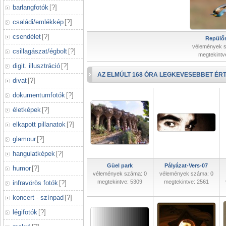
barlangfotók
[
?
]
családi/emlékkép
[
?
]
csendélet
[
?
]
Repülőr
vélemények 
csillagászat/égbolt
[
?
]
megtekintv
digit. illusztráció
[
?
]
AZ ELMÚLT 168 ÓRA LEGKEVESEBBET ÉRT
divat
[
?
]
dokumentumfotók
[
?
]
életképek
[
?
]
elkapott pillanatok
[
?
]
glamour
[
?
]
hangulatképek
[
?
]
Güel park
Pályázat-Vers-07
humor
[
?
]
vélemények száma: 0
vélemények száma: 0
megtekintve: 5309
megtekintve: 2561
infravörös fotók
[
?
]
koncert - színpad
[
?
]
légifotók
[
?
]