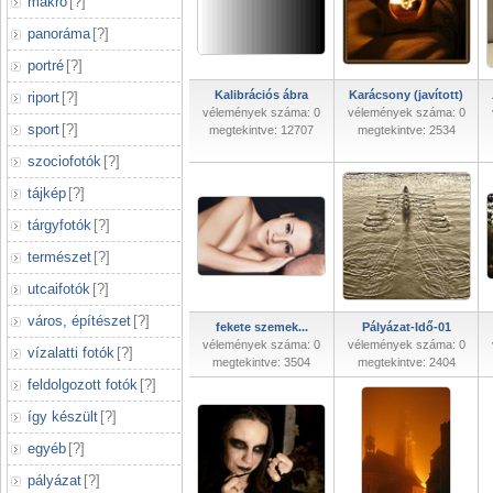
makró
[
?
]
panoráma
[
?
]
portré
[
?
]
Kalibrációs ábra
Karácsony (javított)
riport
[
?
]
vélemények száma: 0
vélemények száma: 0
sport
[
?
]
megtekintve: 12707
megtekintve: 2534
szociofotók
[
?
]
tájkép
[
?
]
tárgyfotók
[
?
]
természet
[
?
]
utcaifotók
[
?
]
város, építészet
[
?
]
fekete szemek...
Pályázat-Idő-01
vélemények száma: 0
vélemények száma: 0
vízalatti fotók
[
?
]
megtekintve: 3504
megtekintve: 2404
feldolgozott fotók
[
?
]
így készült
[
?
]
egyéb
[
?
]
pályázat
[
?
]