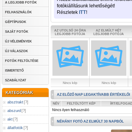
A LEGJOBB FOTÓK
fotókiállításunk lehetőségét!
Részletek
ITT
!
FELHASZNÁLÓK
GÉPTÍPUSOK
AZ UTOLSÓ 24 ÓRA
AZ ELMÚLT HÉT
SAJÁT FOTÓK
LEGJOBB FOTÓJA
LEGJOBB FOTÓJA
ÚJ VÉLEMÉNYEK
ÚJ VÁLASZOK
FOTÓK FELTÖLTÉSE
ISMERTETŐ
SZABÁLYZAT
Nincs kép
Nincs kép
KATEGÓRIÁK
AZ ELŐZŐ NAP LEGAKTÍVABB ÉRTÉKELŐI
absztrakt
[
?
]
NÉV
FELTÖLTÖTT KÉP
ÍRT/ELFOGA
Nincs ilyen felhasználó
abszurd
[
?
]
akt
[
?
]
NÉHÁNY FOTÓ AZ ELMÚLT 30 NAPBÓL
állatfotók
[
?
]