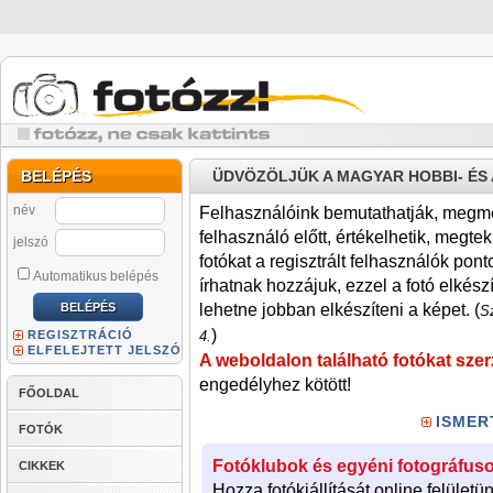
BELÉPÉS
ÜDVÖZÖLJÜK A MAGYAR HOBBI- É
név
Felhasználóink bemutathatják, megmére
felhasználó előtt, értékelhetik, megteki
jelszó
fotókat a regisztrált felhasználók pont
Automatikus belépés
írhatnak hozzájuk, ezzel a fotó elkész
lehetne jobban elkészíteni a képet. (
Sz
)
REGISZTRÁCIÓ
4.
ELFELEJTETT JELSZÓ
A weboldalon található fotókat szer
engedélyhez kötött!
FŐOLDAL
ISMER
FOTÓK
Fotóklubok és egyéni fotográfuso
CIKKEK
Hozza fotókiállítását online felületü