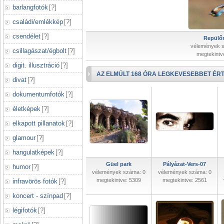
barlangfotók
[
?
]
családi/emlékkép
[
?
]
csendélet
[
?
]
Repülőr
vélemények 
csillagászat/égbolt
[
?
]
megtekintv
digit. illusztráció
[
?
]
AZ ELMÚLT 168 ÓRA LEGKEVESEBBET ÉRT
divat
[
?
]
dokumentumfotók
[
?
]
életképek
[
?
]
elkapott pillanatok
[
?
]
glamour
[
?
]
hangulatképek
[
?
]
Güel park
Pályázat-Vers-07
humor
[
?
]
vélemények száma: 0
vélemények száma: 0
megtekintve: 5309
megtekintve: 2561
infravörös fotók
[
?
]
koncert - színpad
[
?
]
légifotók
[
?
]