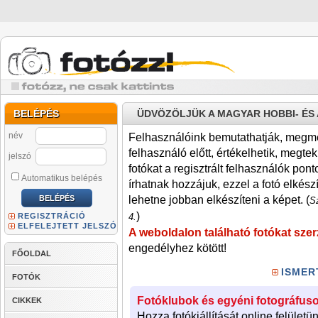
BELÉPÉS
ÜDVÖZÖLJÜK A MAGYAR HOBBI- É
név
Felhasználóink bemutathatják, megmére
felhasználó előtt, értékelhetik, megteki
jelszó
fotókat a regisztrált felhasználók pont
Automatikus belépés
írhatnak hozzájuk, ezzel a fotó elkész
lehetne jobban elkészíteni a képet. (
Sz
)
REGISZTRÁCIÓ
4.
ELFELEJTETT JELSZÓ
A weboldalon található fotókat szer
engedélyhez kötött!
FŐOLDAL
ISMER
FOTÓK
Fotóklubok és egyéni fotográfuso
CIKKEK
Hozza fotókiállítását online felületü