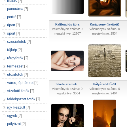
makró
[
?
]
panoráma
[
?
]
portré
[
?
]
Kalibrációs ábra
Karácsony (javított)
riport
[
?
]
vélemények száma: 0
vélemények száma: 0
sport
[
?
]
megtekintve: 12707
megtekintve: 2534
szociofotók
[
?
]
tájkép
[
?
]
tárgyfotók
[
?
]
természet
[
?
]
utcaifotók
[
?
]
város, építészet
[
?
]
fekete szemek...
Pályázat-Idő-01
vélemények száma: 0
vélemények száma: 0
vízalatti fotók
[
?
]
megtekintve: 3504
megtekintve: 2404
feldolgozott fotók
[
?
]
így készült
[
?
]
egyéb
[
?
]
pályázat
[
?
]