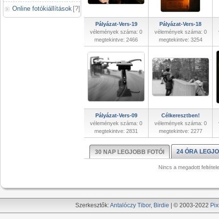
Online fotókiállítások
[
?
]
Pályázat-Vers-19
Pályázat-Vers-18
vélemények száma: 0
vélemények száma: 0
megtekintve: 2466
megtekintve: 3254
Pályázat-Vers-09
Célkeresztben!
vélemények száma: 0
vélemények száma: 0
megtekintve: 2831
megtekintve: 2277
24 ÓRA LEGJO
30 NAP LEGJOBB FOTÓI
Nincs a megadott feltétel
Szerkesztők:
Antalóczy Tibor
,
Birdie
| © 2003-2022
Pix