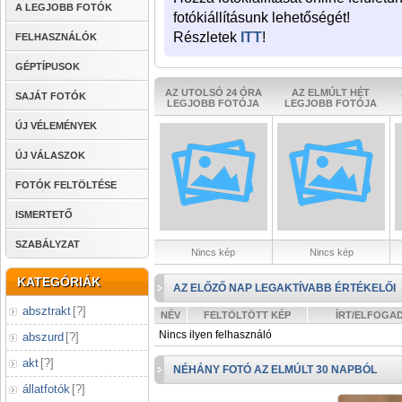
A LEGJOBB FOTÓK
fotókiállításunk lehetőségét!
Részletek
ITT
!
FELHASZNÁLÓK
GÉPTÍPUSOK
AZ UTOLSÓ 24 ÓRA
AZ ELMÚLT HÉT
SAJÁT FOTÓK
LEGJOBB FOTÓJA
LEGJOBB FOTÓJA
ÚJ VÉLEMÉNYEK
ÚJ VÁLASZOK
FOTÓK FELTÖLTÉSE
ISMERTETŐ
SZABÁLYZAT
Nincs kép
Nincs kép
KATEGÓRIÁK
AZ ELŐZŐ NAP LEGAKTÍVABB ÉRTÉKELŐI
absztrakt
[
?
]
NÉV
FELTÖLTÖTT KÉP
ÍRT/ELFOGA
Nincs ilyen felhasználó
abszurd
[
?
]
akt
[
?
]
NÉHÁNY FOTÓ AZ ELMÚLT 30 NAPBÓL
állatfotók
[
?
]