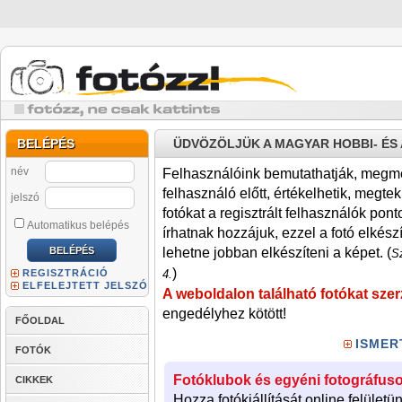
BELÉPÉS
ÜDVÖZÖLJÜK A MAGYAR HOBBI- É
név
Felhasználóink bemutathatják, megmére
felhasználó előtt, értékelhetik, megteki
jelszó
fotókat a regisztrált felhasználók pont
Automatikus belépés
írhatnak hozzájuk, ezzel a fotó elkész
lehetne jobban elkészíteni a képet. (
Sz
)
REGISZTRÁCIÓ
4.
ELFELEJTETT JELSZÓ
A weboldalon található fotókat szer
engedélyhez kötött!
FŐOLDAL
ISMER
FOTÓK
Fotóklubok és egyéni fotográfuso
CIKKEK
Hozza fotókiállítását online felületü