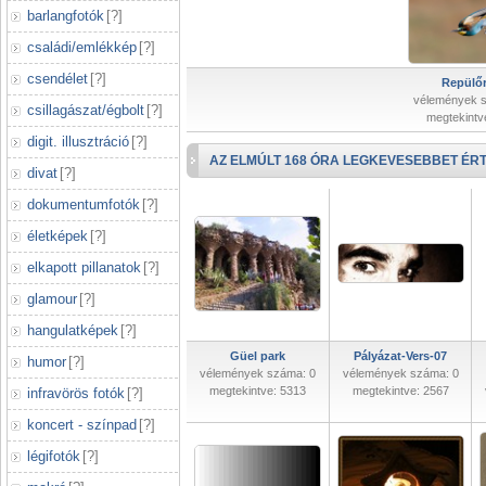
barlangfotók
[
?
]
családi/emlékkép
[
?
]
csendélet
[
?
]
Repülőr
vélemények 
csillagászat/égbolt
[
?
]
megtekintv
digit. illusztráció
[
?
]
AZ ELMÚLT 168 ÓRA LEGKEVESEBBET ÉRT
divat
[
?
]
dokumentumfotók
[
?
]
életképek
[
?
]
elkapott pillanatok
[
?
]
glamour
[
?
]
hangulatképek
[
?
]
Güel park
Pályázat-Vers-07
humor
[
?
]
vélemények száma: 0
vélemények száma: 0
megtekintve: 5313
megtekintve: 2567
infravörös fotók
[
?
]
koncert - színpad
[
?
]
légifotók
[
?
]