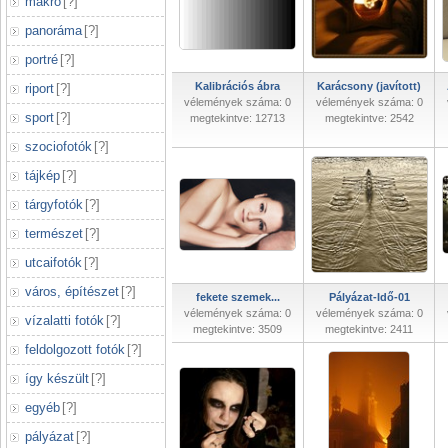
makró
[
?
]
panoráma
[
?
]
portré
[
?
]
Kalibrációs ábra
Karácsony (javított)
riport
[
?
]
vélemények száma: 0
vélemények száma: 0
sport
[
?
]
megtekintve: 12713
megtekintve: 2542
szociofotók
[
?
]
tájkép
[
?
]
tárgyfotók
[
?
]
természet
[
?
]
utcaifotók
[
?
]
város, építészet
[
?
]
fekete szemek...
Pályázat-Idő-01
vélemények száma: 0
vélemények száma: 0
vízalatti fotók
[
?
]
megtekintve: 3509
megtekintve: 2411
feldolgozott fotók
[
?
]
így készült
[
?
]
egyéb
[
?
]
pályázat
[
?
]