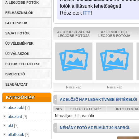
A LEGJOBB FOTÓK
fotókiállításunk lehetőségét!
Részletek
ITT
!
FELHASZNÁLÓK
GÉPTÍPUSOK
AZ UTOLSÓ 24 ÓRA
AZ ELMÚLT HÉT
SAJÁT FOTÓK
LEGJOBB FOTÓJA
LEGJOBB FOTÓJA
ÚJ VÉLEMÉNYEK
ÚJ VÁLASZOK
FOTÓK FELTÖLTÉSE
ISMERTETŐ
SZABÁLYZAT
Nincs kép
Nincs kép
KATEGÓRIÁK
AZ ELŐZŐ NAP LEGAKTÍVABB ÉRTÉKELŐI
absztrakt
[
?
]
NÉV
FELTÖLTÖTT KÉP
ÍRT/ELFOGA
Nincs ilyen felhasználó
abszurd
[
?
]
akt
[
?
]
NÉHÁNY FOTÓ AZ ELMÚLT 30 NAPBÓL
állatfotók
[
?
]