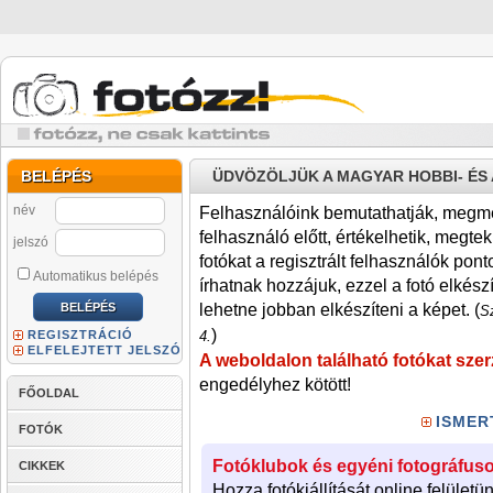
BELÉPÉS
ÜDVÖZÖLJÜK A MAGYAR HOBBI- É
név
Felhasználóink bemutathatják, megmére
felhasználó előtt, értékelhetik, megteki
jelszó
fotókat a regisztrált felhasználók pont
Automatikus belépés
írhatnak hozzájuk, ezzel a fotó elkész
lehetne jobban elkészíteni a képet. (
Sz
)
REGISZTRÁCIÓ
4.
ELFELEJTETT JELSZÓ
A weboldalon található fotókat szer
engedélyhez kötött!
FŐOLDAL
ISMER
FOTÓK
Fotóklubok és egyéni fotográfuso
CIKKEK
Hozza fotókiállítását online felületü