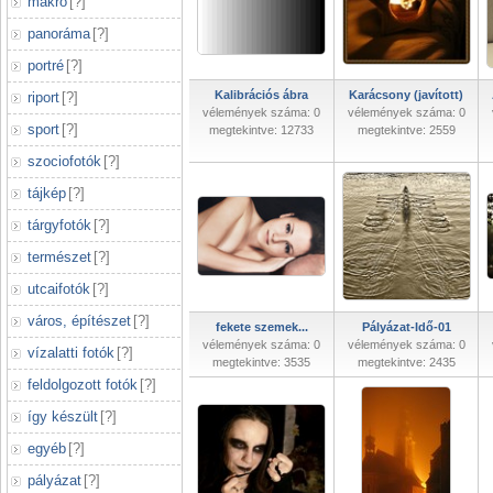
makró
[
?
]
panoráma
[
?
]
portré
[
?
]
Kalibrációs ábra
Karácsony (javított)
riport
[
?
]
vélemények száma: 0
vélemények száma: 0
sport
[
?
]
megtekintve: 12733
megtekintve: 2559
szociofotók
[
?
]
tájkép
[
?
]
tárgyfotók
[
?
]
természet
[
?
]
utcaifotók
[
?
]
város, építészet
[
?
]
fekete szemek...
Pályázat-Idő-01
vélemények száma: 0
vélemények száma: 0
vízalatti fotók
[
?
]
megtekintve: 3535
megtekintve: 2435
feldolgozott fotók
[
?
]
így készült
[
?
]
egyéb
[
?
]
pályázat
[
?
]