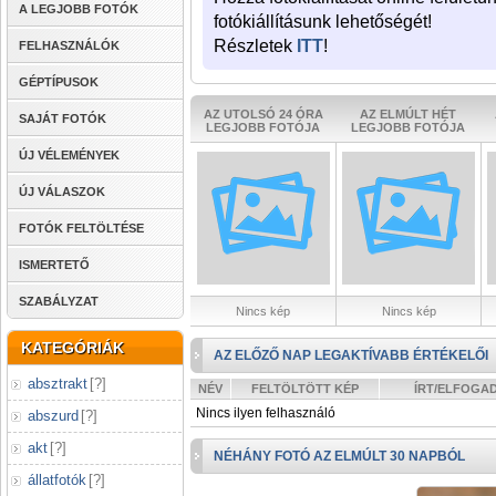
A LEGJOBB FOTÓK
fotókiállításunk lehetőségét!
Részletek
ITT
!
FELHASZNÁLÓK
GÉPTÍPUSOK
AZ UTOLSÓ 24 ÓRA
AZ ELMÚLT HÉT
SAJÁT FOTÓK
LEGJOBB FOTÓJA
LEGJOBB FOTÓJA
ÚJ VÉLEMÉNYEK
ÚJ VÁLASZOK
FOTÓK FELTÖLTÉSE
ISMERTETŐ
SZABÁLYZAT
Nincs kép
Nincs kép
KATEGÓRIÁK
AZ ELŐZŐ NAP LEGAKTÍVABB ÉRTÉKELŐI
absztrakt
[
?
]
NÉV
FELTÖLTÖTT KÉP
ÍRT/ELFOGA
Nincs ilyen felhasználó
abszurd
[
?
]
akt
[
?
]
NÉHÁNY FOTÓ AZ ELMÚLT 30 NAPBÓL
állatfotók
[
?
]