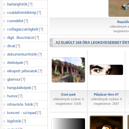
barlangfotók
[
?
]
családi/emlékkép
[
?
]
csendélet
[
?
]
Repülőr
vélemények 
csillagászat/égbolt
[
?
]
megtekintv
digit. illusztráció
[
?
]
AZ ELMÚLT 168 ÓRA LEGKEVESEBBET ÉRT
divat
[
?
]
dokumentumfotók
[
?
]
életképek
[
?
]
elkapott pillanatok
[
?
]
glamour
[
?
]
hangulatképek
[
?
]
Güel park
Pályázat-Vers-07
humor
[
?
]
vélemények száma: 0
vélemények száma: 0
megtekintve: 5335
megtekintve: 2587
infravörös fotók
[
?
]
koncert - színpad
[
?
]
légifotók
[
?
]