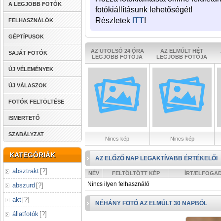
A LEGJOBB FOTÓK
fotókiállításunk lehetőségét!
Részletek
ITT
!
FELHASZNÁLÓK
GÉPTÍPUSOK
AZ UTOLSÓ 24 ÓRA
AZ ELMÚLT HÉT
SAJÁT FOTÓK
LEGJOBB FOTÓJA
LEGJOBB FOTÓJA
ÚJ VÉLEMÉNYEK
ÚJ VÁLASZOK
FOTÓK FELTÖLTÉSE
ISMERTETŐ
SZABÁLYZAT
Nincs kép
Nincs kép
KATEGÓRIÁK
AZ ELŐZŐ NAP LEGAKTÍVABB ÉRTÉKELŐI
absztrakt
[
?
]
NÉV
FELTÖLTÖTT KÉP
ÍRT/ELFOGA
Nincs ilyen felhasználó
abszurd
[
?
]
akt
[
?
]
NÉHÁNY FOTÓ AZ ELMÚLT 30 NAPBÓL
állatfotók
[
?
]