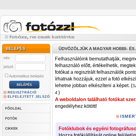
BELÉPÉS
ÜDVÖZÖLJÜK A MAGYAR HOBBI- É
név
Felhasználóink bemutathatják, megmére
felhasználó előtt, értékelhetik, megteki
jelszó
fotókat a regisztrált felhasználók pont
Automatikus belépés
írhatnak hozzájuk, ezzel a fotó elkész
lehetne jobban elkészíteni a képet. (
Sz
)
REGISZTRÁCIÓ
4.
ELFELEJTETT JELSZÓ
A weboldalon található fotókat szer
engedélyhez kötött!
FŐOLDAL
ISMER
FOTÓK
Fotóklubok és egyéni fotográfuso
CIKKEK
Hozza fotókiállítását online felületü