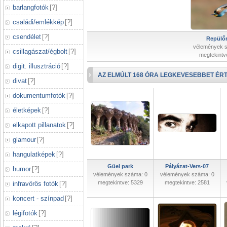
barlangfotók
[
?
]
családi/emlékkép
[
?
]
csendélet
[
?
]
Repülőr
vélemények 
csillagászat/égbolt
[
?
]
megtekintv
digit. illusztráció
[
?
]
AZ ELMÚLT 168 ÓRA LEGKEVESEBBET ÉRT
divat
[
?
]
dokumentumfotók
[
?
]
életképek
[
?
]
elkapott pillanatok
[
?
]
glamour
[
?
]
hangulatképek
[
?
]
Güel park
Pályázat-Vers-07
humor
[
?
]
vélemények száma: 0
vélemények száma: 0
megtekintve: 5329
megtekintve: 2581
infravörös fotók
[
?
]
koncert - színpad
[
?
]
légifotók
[
?
]