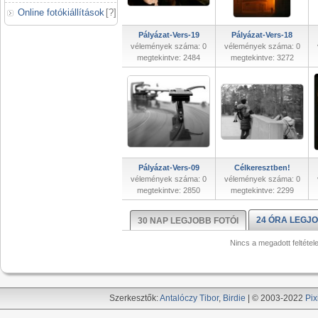
Online fotókiállítások
[
?
]
Pályázat-Vers-19
Pályázat-Vers-18
vélemények száma: 0
vélemények száma: 0
megtekintve: 2484
megtekintve: 3272
Pályázat-Vers-09
Célkeresztben!
vélemények száma: 0
vélemények száma: 0
megtekintve: 2850
megtekintve: 2299
24 ÓRA LEGJO
30 NAP LEGJOBB FOTÓI
Nincs a megadott feltétel
Szerkesztők:
Antalóczy Tibor
,
Birdie
| © 2003-2022
Pix