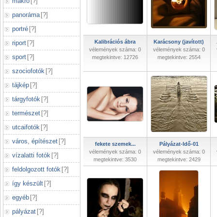
makró
[
?
]
panoráma
[
?
]
portré
[
?
]
Kalibrációs ábra
Karácsony (javított)
riport
[
?
]
vélemények száma: 0
vélemények száma: 0
sport
[
?
]
megtekintve: 12726
megtekintve: 2554
szociofotók
[
?
]
tájkép
[
?
]
tárgyfotók
[
?
]
természet
[
?
]
utcaifotók
[
?
]
város, építészet
[
?
]
fekete szemek...
Pályázat-Idő-01
vélemények száma: 0
vélemények száma: 0
vízalatti fotók
[
?
]
megtekintve: 3530
megtekintve: 2429
feldolgozott fotók
[
?
]
így készült
[
?
]
egyéb
[
?
]
pályázat
[
?
]