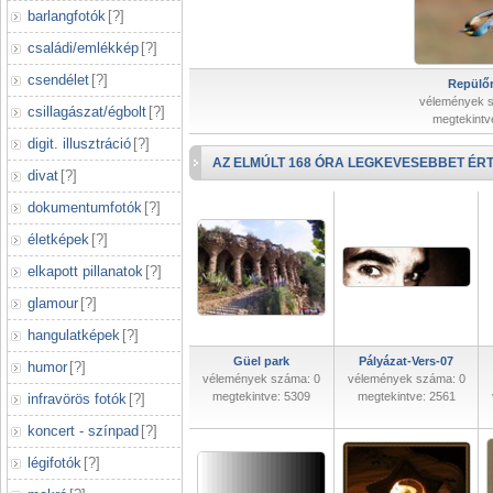
barlangfotók
[
?
]
családi/emlékkép
[
?
]
csendélet
[
?
]
Repülőr
vélemények 
csillagászat/égbolt
[
?
]
megtekintv
digit. illusztráció
[
?
]
AZ ELMÚLT 168 ÓRA LEGKEVESEBBET ÉRT
divat
[
?
]
dokumentumfotók
[
?
]
életképek
[
?
]
elkapott pillanatok
[
?
]
glamour
[
?
]
hangulatképek
[
?
]
Güel park
Pályázat-Vers-07
humor
[
?
]
vélemények száma: 0
vélemények száma: 0
megtekintve: 5309
megtekintve: 2561
infravörös fotók
[
?
]
koncert - színpad
[
?
]
légifotók
[
?
]