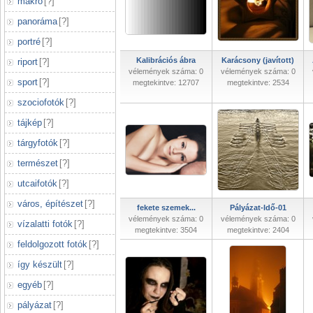
makró
[
?
]
panoráma
[
?
]
portré
[
?
]
Kalibrációs ábra
Karácsony (javított)
riport
[
?
]
vélemények száma: 0
vélemények száma: 0
sport
[
?
]
megtekintve: 12707
megtekintve: 2534
szociofotók
[
?
]
tájkép
[
?
]
tárgyfotók
[
?
]
természet
[
?
]
utcaifotók
[
?
]
város, építészet
[
?
]
fekete szemek...
Pályázat-Idő-01
vélemények száma: 0
vélemények száma: 0
vízalatti fotók
[
?
]
megtekintve: 3504
megtekintve: 2404
feldolgozott fotók
[
?
]
így készült
[
?
]
egyéb
[
?
]
pályázat
[
?
]