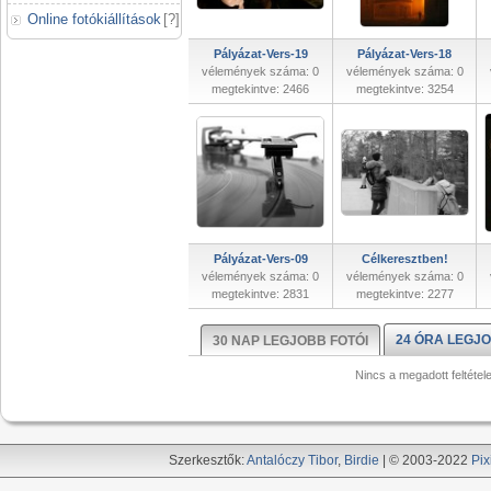
Online fotókiállítások
[
?
]
Pályázat-Vers-19
Pályázat-Vers-18
vélemények száma: 0
vélemények száma: 0
megtekintve: 2466
megtekintve: 3254
Pályázat-Vers-09
Célkeresztben!
vélemények száma: 0
vélemények száma: 0
megtekintve: 2831
megtekintve: 2277
24 ÓRA LEGJO
30 NAP LEGJOBB FOTÓI
Nincs a megadott feltétel
Szerkesztők:
Antalóczy Tibor
,
Birdie
| © 2003-2022
Pix