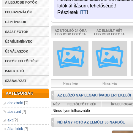
A LEGJOBB FOTÓK
fotókiállításunk lehetőségét!
Részletek
ITT
!
FELHASZNÁLÓK
GÉPTÍPUSOK
AZ UTOLSÓ 24 ÓRA
AZ ELMÚLT HÉT
SAJÁT FOTÓK
LEGJOBB FOTÓJA
LEGJOBB FOTÓJA
ÚJ VÉLEMÉNYEK
ÚJ VÁLASZOK
FOTÓK FELTÖLTÉSE
ISMERTETŐ
SZABÁLYZAT
Nincs kép
Nincs kép
KATEGÓRIÁK
AZ ELŐZŐ NAP LEGAKTÍVABB ÉRTÉKELŐI
absztrakt
[
?
]
NÉV
FELTÖLTÖTT KÉP
ÍRT/ELFOGA
Nincs ilyen felhasználó
abszurd
[
?
]
akt
[
?
]
NÉHÁNY FOTÓ AZ ELMÚLT 30 NAPBÓL
állatfotók
[
?
]