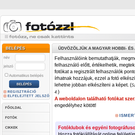
BELÉPÉS
ÜDVÖZÖLJÜK A MAGYAR HOBBI- É
név
Felhasználóink bemutathatják, megmére
felhasználó előtt, értékelhetik, megteki
jelszó
fotókat a regisztrált felhasználók pont
Automatikus belépés
írhatnak hozzájuk, ezzel a fotó elkész
lehetne jobban elkészíteni a képet. (
Sz
)
REGISZTRÁCIÓ
4.
ELFELEJTETT JELSZÓ
A weboldalon található fotókat szer
engedélyhez kötött!
FŐOLDAL
ISMER
FOTÓK
Fotóklubok és egyéni fotográfuso
CIKKEK
Hozza fotókiállítását online felületü