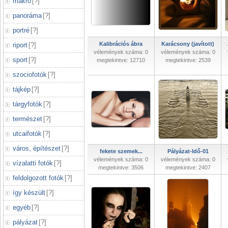
makró
[
?
]
panoráma
[
?
]
portré
[
?
]
Kalibrációs ábra
Karácsony (javított)
riport
[
?
]
vélemények száma: 0
vélemények száma: 0
sport
[
?
]
megtekintve: 12710
megtekintve: 2539
szociofotók
[
?
]
tájkép
[
?
]
tárgyfotók
[
?
]
természet
[
?
]
utcaifotók
[
?
]
város, építészet
[
?
]
fekete szemek...
Pályázat-Idő-01
vélemények száma: 0
vélemények száma: 0
vízalatti fotók
[
?
]
megtekintve: 3506
megtekintve: 2407
feldolgozott fotók
[
?
]
így készült
[
?
]
egyéb
[
?
]
pályázat
[
?
]