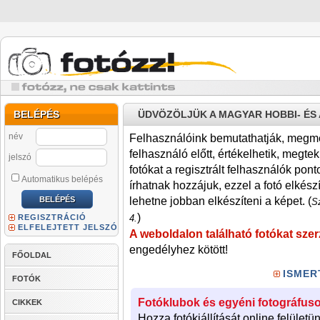
BELÉPÉS
ÜDVÖZÖLJÜK A MAGYAR HOBBI- É
név
Felhasználóink bemutathatják, megmére
felhasználó előtt, értékelhetik, megteki
jelszó
fotókat a regisztrált felhasználók pont
Automatikus belépés
írhatnak hozzájuk, ezzel a fotó elkész
lehetne jobban elkészíteni a képet. (
Sz
)
REGISZTRÁCIÓ
4.
ELFELEJTETT JELSZÓ
A weboldalon található fotókat szer
engedélyhez kötött!
FŐOLDAL
ISMER
FOTÓK
Fotóklubok és egyéni fotográfuso
CIKKEK
Hozza fotókiállítását online felületü