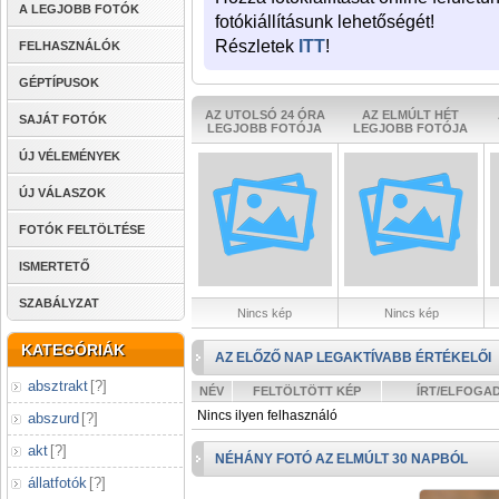
A LEGJOBB FOTÓK
fotókiállításunk lehetőségét!
Részletek
ITT
!
FELHASZNÁLÓK
GÉPTÍPUSOK
AZ UTOLSÓ 24 ÓRA
AZ ELMÚLT HÉT
SAJÁT FOTÓK
LEGJOBB FOTÓJA
LEGJOBB FOTÓJA
ÚJ VÉLEMÉNYEK
ÚJ VÁLASZOK
FOTÓK FELTÖLTÉSE
ISMERTETŐ
SZABÁLYZAT
Nincs kép
Nincs kép
KATEGÓRIÁK
AZ ELŐZŐ NAP LEGAKTÍVABB ÉRTÉKELŐI
absztrakt
[
?
]
NÉV
FELTÖLTÖTT KÉP
ÍRT/ELFOGA
Nincs ilyen felhasználó
abszurd
[
?
]
akt
[
?
]
NÉHÁNY FOTÓ AZ ELMÚLT 30 NAPBÓL
állatfotók
[
?
]