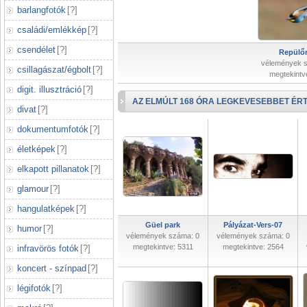
barlangfotók
[
?
]
családi/emlékkép
[
?
]
csendélet
[
?
]
Repülőr
vélemények 
csillagászat/égbolt
[
?
]
megtekintv
digit. illusztráció
[
?
]
AZ ELMÚLT 168 ÓRA LEGKEVESEBBET ÉRT
divat
[
?
]
dokumentumfotók
[
?
]
életképek
[
?
]
elkapott pillanatok
[
?
]
glamour
[
?
]
hangulatképek
[
?
]
Güel park
Pályázat-Vers-07
humor
[
?
]
vélemények száma: 0
vélemények száma: 0
megtekintve: 5311
megtekintve: 2564
infravörös fotók
[
?
]
koncert - színpad
[
?
]
légifotók
[
?
]