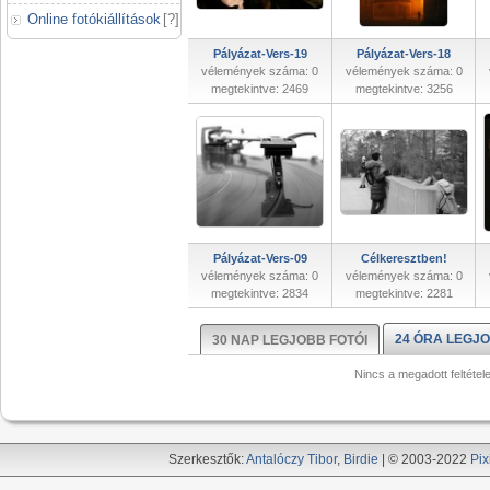
Online fotókiállítások
[
?
]
Pályázat-Vers-19
Pályázat-Vers-18
vélemények száma: 0
vélemények száma: 0
megtekintve: 2469
megtekintve: 3256
Pályázat-Vers-09
Célkeresztben!
vélemények száma: 0
vélemények száma: 0
megtekintve: 2834
megtekintve: 2281
24 ÓRA LEGJO
30 NAP LEGJOBB FOTÓI
Nincs a megadott feltétel
Szerkesztők:
Antalóczy Tibor
,
Birdie
| © 2003-2022
Pix