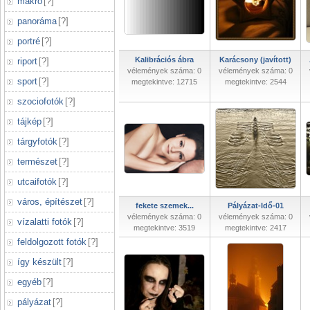
makró
[
?
]
panoráma
[
?
]
portré
[
?
]
Kalibrációs ábra
Karácsony (javított)
riport
[
?
]
vélemények száma: 0
vélemények száma: 0
sport
[
?
]
megtekintve: 12715
megtekintve: 2544
szociofotók
[
?
]
tájkép
[
?
]
tárgyfotók
[
?
]
természet
[
?
]
utcaifotók
[
?
]
város, építészet
[
?
]
fekete szemek...
Pályázat-Idő-01
vélemények száma: 0
vélemények száma: 0
vízalatti fotók
[
?
]
megtekintve: 3519
megtekintve: 2417
feldolgozott fotók
[
?
]
így készült
[
?
]
egyéb
[
?
]
pályázat
[
?
]