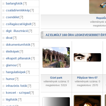
barlangfotók
[
?
]
családi/emlékkép
[
?
]
csendélet
[
?
]
Repülőr
vélemények 
csillagászat/égbolt
[
?
]
megtekintv
digit. illusztráció
[
?
]
AZ ELMÚLT 168 ÓRA LEGKEVESEBBET ÉRT
divat
[
?
]
dokumentumfotók
[
?
]
életképek
[
?
]
elkapott pillanatok
[
?
]
glamour
[
?
]
hangulatképek
[
?
]
Güel park
Pályázat-Vers-07
humor
[
?
]
vélemények száma: 0
vélemények száma: 0
megtekintve: 5319
megtekintve: 2570
infravörös fotók
[
?
]
koncert - színpad
[
?
]
légifotók
[
?
]