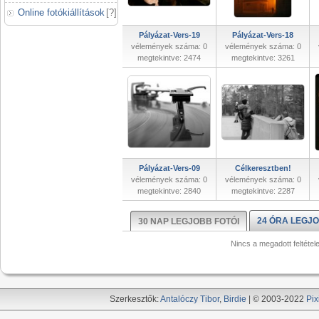
Online fotókiállítások
[
?
]
Pályázat-Vers-19
Pályázat-Vers-18
vélemények száma: 0
vélemények száma: 0
megtekintve: 2474
megtekintve: 3261
Pályázat-Vers-09
Célkeresztben!
vélemények száma: 0
vélemények száma: 0
megtekintve: 2840
megtekintve: 2287
24 ÓRA LEGJO
30 NAP LEGJOBB FOTÓI
Nincs a megadott feltétel
Szerkesztők:
Antalóczy Tibor
,
Birdie
| © 2003-2022
Pix