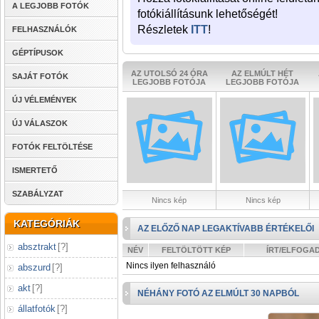
A LEGJOBB FOTÓK
fotókiállításunk lehetőségét!
Részletek
ITT
!
FELHASZNÁLÓK
GÉPTÍPUSOK
AZ UTOLSÓ 24 ÓRA
AZ ELMÚLT HÉT
SAJÁT FOTÓK
LEGJOBB FOTÓJA
LEGJOBB FOTÓJA
ÚJ VÉLEMÉNYEK
ÚJ VÁLASZOK
FOTÓK FELTÖLTÉSE
ISMERTETŐ
SZABÁLYZAT
Nincs kép
Nincs kép
KATEGÓRIÁK
AZ ELŐZŐ NAP LEGAKTÍVABB ÉRTÉKELŐI
absztrakt
[
?
]
NÉV
FELTÖLTÖTT KÉP
ÍRT/ELFOGA
Nincs ilyen felhasználó
abszurd
[
?
]
akt
[
?
]
NÉHÁNY FOTÓ AZ ELMÚLT 30 NAPBÓL
állatfotók
[
?
]