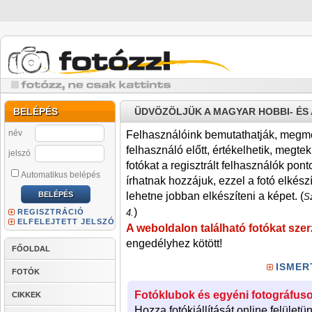
BELÉPÉS
ÜDVÖZÖLJÜK A MAGYAR HOBBI- É
név
Felhasználóink bemutathatják, megmére
felhasználó előtt, értékelhetik, megteki
jelszó
fotókat a regisztrált felhasználók pont
Automatikus belépés
írhatnak hozzájuk, ezzel a fotó elkész
lehetne jobban elkészíteni a képet. (
Sz
)
REGISZTRÁCIÓ
4.
ELFELEJTETT JELSZÓ
A weboldalon található fotókat szer
engedélyhez kötött!
FŐOLDAL
ISMER
FOTÓK
Fotóklubok és egyéni fotográfuso
CIKKEK
Hozza fotókiállítását online felületü