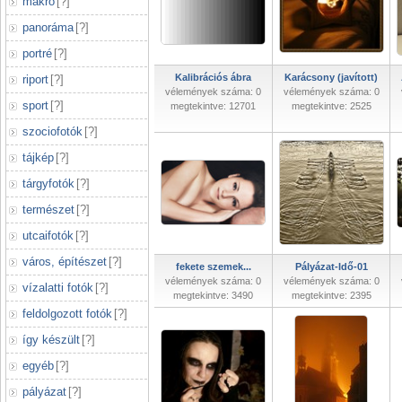
makró
[
?
]
panoráma
[
?
]
portré
[
?
]
Kalibrációs ábra
Karácsony (javított)
riport
[
?
]
vélemények száma: 0
vélemények száma: 0
sport
[
?
]
megtekintve: 12701
megtekintve: 2525
szociofotók
[
?
]
tájkép
[
?
]
tárgyfotók
[
?
]
természet
[
?
]
utcaifotók
[
?
]
város, építészet
[
?
]
fekete szemek...
Pályázat-Idő-01
vélemények száma: 0
vélemények száma: 0
vízalatti fotók
[
?
]
megtekintve: 3490
megtekintve: 2395
feldolgozott fotók
[
?
]
így készült
[
?
]
egyéb
[
?
]
pályázat
[
?
]