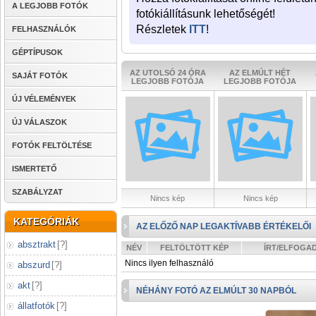
A LEGJOBB FOTÓK
fotókiállításunk lehetőségét!
Részletek
ITT
!
FELHASZNÁLÓK
GÉPTÍPUSOK
AZ UTOLSÓ 24 ÓRA
AZ ELMÚLT HÉT
SAJÁT FOTÓK
LEGJOBB FOTÓJA
LEGJOBB FOTÓJA
ÚJ VÉLEMÉNYEK
ÚJ VÁLASZOK
FOTÓK FELTÖLTÉSE
ISMERTETŐ
SZABÁLYZAT
Nincs kép
Nincs kép
KATEGÓRIÁK
AZ ELŐZŐ NAP LEGAKTÍVABB ÉRTÉKELŐI
absztrakt
[
?
]
NÉV
FELTÖLTÖTT KÉP
ÍRT/ELFOGA
Nincs ilyen felhasználó
abszurd
[
?
]
akt
[
?
]
NÉHÁNY FOTÓ AZ ELMÚLT 30 NAPBÓL
állatfotók
[
?
]