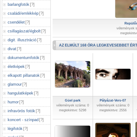
barlangfotók
[
?
]
családi/emlékkép
[
?
]
csendélet
[
?
]
Repülőr
vélemények 
csillagászat/égbolt
[
?
]
megtekintv
digit. illusztráció
[
?
]
AZ ELMÚLT 168 ÓRA LEGKEVESEBBET ÉRT
divat
[
?
]
dokumentumfotók
[
?
]
életképek
[
?
]
elkapott pillanatok
[
?
]
glamour
[
?
]
hangulatképek
[
?
]
Güel park
Pályázat-Vers-07
humor
[
?
]
vélemények száma: 0
vélemények száma: 0
megtekintve: 5298
megtekintve: 2556
infravörös fotók
[
?
]
koncert - színpad
[
?
]
légifotók
[
?
]