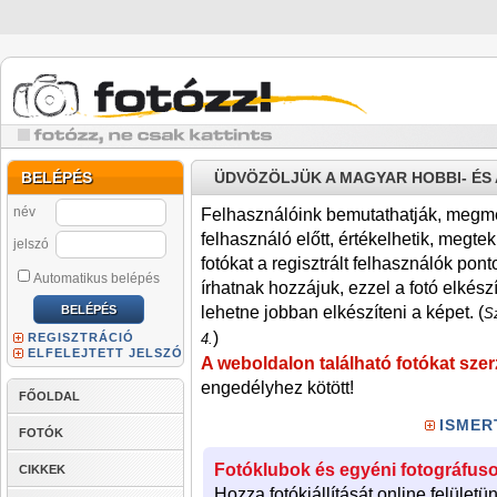
BELÉPÉS
ÜDVÖZÖLJÜK A MAGYAR HOBBI- É
név
Felhasználóink bemutathatják, megmére
felhasználó előtt, értékelhetik, megteki
jelszó
fotókat a regisztrált felhasználók pont
Automatikus belépés
írhatnak hozzájuk, ezzel a fotó elkész
lehetne jobban elkészíteni a képet. (
Sz
)
REGISZTRÁCIÓ
4.
ELFELEJTETT JELSZÓ
A weboldalon található fotókat szer
engedélyhez kötött!
FŐOLDAL
ISMER
FOTÓK
Fotóklubok és egyéni fotográfuso
CIKKEK
Hozza fotókiállítását online felületü