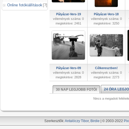
Online fotókiállítások
[
?
]
Pályázat-Vers-19
Pályázat-Vers-18
vélemények száma: 0
vélemények száma: 0
megtekintve: 2461
megtekintve: 3250
Pályázat-Vers-09
Célkeresztben!
vélemények száma: 0
vélemények száma: 0
megtekintve: 2828
megtekintve: 2273
24 ÓRA LEGJO
30 NAP LEGJOBB FOTÓI
Nincs a megadott feltétel
Szerkesztők:
Antalóczy Tibor
,
Birdie
| © 2003-2022
Pix