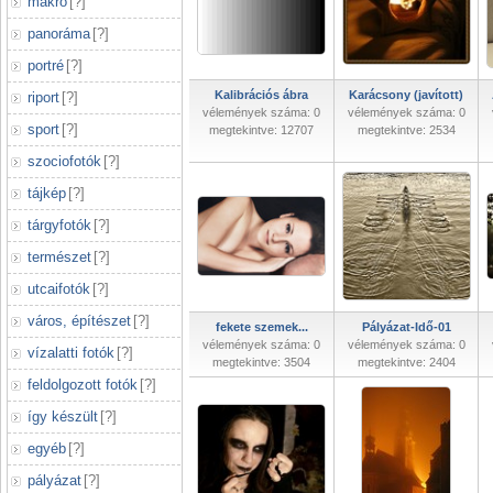
makró
[
?
]
panoráma
[
?
]
portré
[
?
]
Kalibrációs ábra
Karácsony (javított)
riport
[
?
]
vélemények száma: 0
vélemények száma: 0
sport
[
?
]
megtekintve: 12707
megtekintve: 2534
szociofotók
[
?
]
tájkép
[
?
]
tárgyfotók
[
?
]
természet
[
?
]
utcaifotók
[
?
]
város, építészet
[
?
]
fekete szemek...
Pályázat-Idő-01
vélemények száma: 0
vélemények száma: 0
vízalatti fotók
[
?
]
megtekintve: 3504
megtekintve: 2404
feldolgozott fotók
[
?
]
így készült
[
?
]
egyéb
[
?
]
pályázat
[
?
]