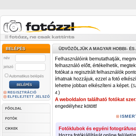
BELÉPÉS
ÜDVÖZÖLJÜK A MAGYAR HOBBI- É
név
Felhasználóink bemutathatják, megmére
felhasználó előtt, értékelhetik, megteki
jelszó
fotókat a regisztrált felhasználók pont
Automatikus belépés
írhatnak hozzájuk, ezzel a fotó elkész
lehetne jobban elkészíteni a képet. (
Sz
)
REGISZTRÁCIÓ
4.
ELFELEJTETT JELSZÓ
A weboldalon található fotókat szer
engedélyhez kötött!
FŐOLDAL
ISMER
FOTÓK
Fotóklubok és egyéni fotográfuso
CIKKEK
Hozza fotókiállítását online felületü