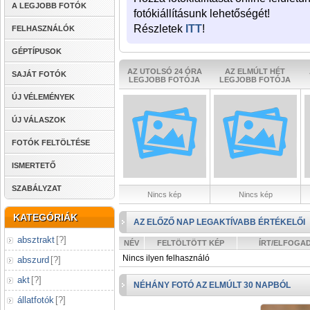
A LEGJOBB FOTÓK
fotókiállításunk lehetőségét!
Részletek
ITT
!
FELHASZNÁLÓK
GÉPTÍPUSOK
AZ UTOLSÓ 24 ÓRA
AZ ELMÚLT HÉT
SAJÁT FOTÓK
LEGJOBB FOTÓJA
LEGJOBB FOTÓJA
ÚJ VÉLEMÉNYEK
ÚJ VÁLASZOK
FOTÓK FELTÖLTÉSE
ISMERTETŐ
SZABÁLYZAT
Nincs kép
Nincs kép
KATEGÓRIÁK
AZ ELŐZŐ NAP LEGAKTÍVABB ÉRTÉKELŐI
absztrakt
[
?
]
NÉV
FELTÖLTÖTT KÉP
ÍRT/ELFOGA
Nincs ilyen felhasználó
abszurd
[
?
]
akt
[
?
]
NÉHÁNY FOTÓ AZ ELMÚLT 30 NAPBÓL
állatfotók
[
?
]