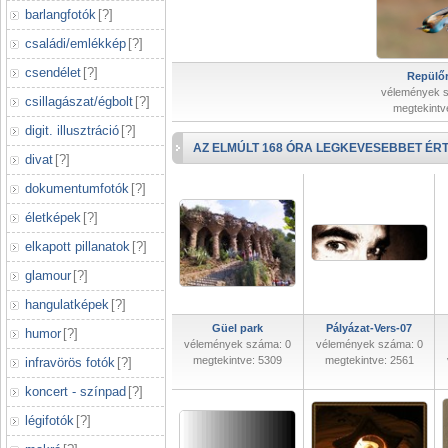
barlangfotók
[
?
]
családi/emlékkép
[
?
]
csendélet
[
?
]
Repülőr
vélemények 
csillagászat/égbolt
[
?
]
megtekintv
digit. illusztráció
[
?
]
AZ ELMÚLT 168 ÓRA LEGKEVESEBBET ÉRT
divat
[
?
]
dokumentumfotók
[
?
]
életképek
[
?
]
elkapott pillanatok
[
?
]
glamour
[
?
]
hangulatképek
[
?
]
Güel park
Pályázat-Vers-07
humor
[
?
]
vélemények száma: 0
vélemények száma: 0
megtekintve: 5309
megtekintve: 2561
infravörös fotók
[
?
]
koncert - színpad
[
?
]
légifotók
[
?
]