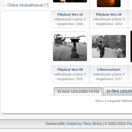
Online fotókiállítások
[
?
]
Pályázat-Vers-19
Pályázat-Vers-18
vélemények száma: 0
vélemények száma: 0
megtekintve: 2466
megtekintve: 3254
Pályázat-Vers-09
Célkeresztben!
vélemények száma: 0
vélemények száma: 0
megtekintve: 2831
megtekintve: 2277
24 ÓRA LEGJO
30 NAP LEGJOBB FOTÓI
Nincs a megadott feltétel
Szerkesztők:
Antalóczy Tibor
,
Birdie
| © 2003-2022
Pix