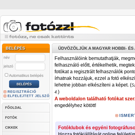
BELÉPÉS
ÜDVÖZÖLJÜK A MAGYAR HOBBI- É
név
Felhasználóink bemutathatják, megmére
felhasználó előtt, értékelhetik, megteki
jelszó
fotókat a regisztrált felhasználók pont
Automatikus belépés
írhatnak hozzájuk, ezzel a fotó elkész
lehetne jobban elkészíteni a képet. (
Sz
)
REGISZTRÁCIÓ
4.
ELFELEJTETT JELSZÓ
A weboldalon található fotókat szer
engedélyhez kötött!
FŐOLDAL
ISMER
FOTÓK
Fotóklubok és egyéni fotográfuso
CIKKEK
Hozza fotókiállítását online felületü