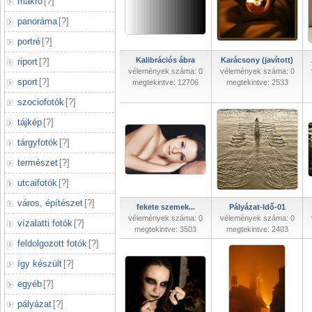
makró
[
?
]
panoráma
[
?
]
portré
[
?
]
Kalibrációs ábra
Karácsony (javított)
riport
[
?
]
vélemények száma: 0
vélemények száma: 0
sport
[
?
]
megtekintve: 12706
megtekintve: 2533
szociofotók
[
?
]
tájkép
[
?
]
tárgyfotók
[
?
]
természet
[
?
]
utcaifotók
[
?
]
város, építészet
[
?
]
fekete szemek...
Pályázat-Idő-01
vélemények száma: 0
vélemények száma: 0
vízalatti fotók
[
?
]
megtekintve: 3503
megtekintve: 2403
feldolgozott fotók
[
?
]
így készült
[
?
]
egyéb
[
?
]
pályázat
[
?
]