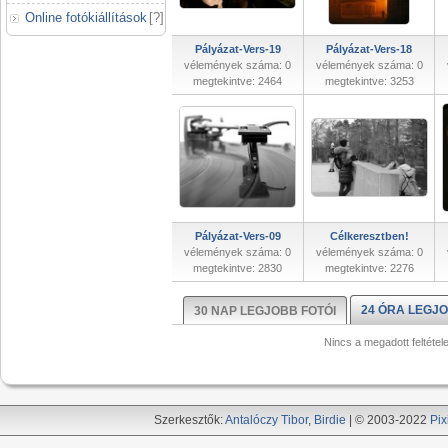
Online fotókiállítások
[
?
]
Pályázat-Vers-19
Pályázat-Vers-18
vélemények száma: 0
vélemények száma: 0
megtekintve: 2464
megtekintve: 3253
Pályázat-Vers-09
Célkeresztben!
vélemények száma: 0
vélemények száma: 0
megtekintve: 2830
megtekintve: 2276
24 ÓRA LEGJO
30 NAP LEGJOBB FOTÓI
Nincs a megadott feltétel
Szerkesztők:
Antalóczy Tibor
,
Birdie
| © 2003-2022
Pix