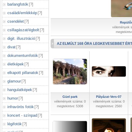
barlangfotók
[
?
]
családi/emlékkép
[
?
]
csendélet
[
?
]
Repülőr
vélemények 
csillagászat/égbolt
[
?
]
megtekintv
digit. illusztráció
[
?
]
AZ ELMÚLT 168 ÓRA LEGKEVESEBBET ÉRT
divat
[
?
]
dokumentumfotók
[
?
]
életképek
[
?
]
elkapott pillanatok
[
?
]
glamour
[
?
]
hangulatképek
[
?
]
Güel park
Pályázat-Vers-07
humor
[
?
]
vélemények száma: 0
vélemények száma: 0
megtekintve: 5308
megtekintve: 2560
infravörös fotók
[
?
]
koncert - színpad
[
?
]
légifotók
[
?
]