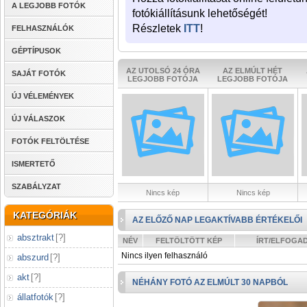
A LEGJOBB FOTÓK
fotókiállításunk lehetőségét!
Részletek
ITT
!
FELHASZNÁLÓK
GÉPTÍPUSOK
AZ UTOLSÓ 24 ÓRA
AZ ELMÚLT HÉT
SAJÁT FOTÓK
LEGJOBB FOTÓJA
LEGJOBB FOTÓJA
ÚJ VÉLEMÉNYEK
ÚJ VÁLASZOK
FOTÓK FELTÖLTÉSE
ISMERTETŐ
SZABÁLYZAT
Nincs kép
Nincs kép
KATEGÓRIÁK
AZ ELŐZŐ NAP LEGAKTÍVABB ÉRTÉKELŐI
absztrakt
[
?
]
NÉV
FELTÖLTÖTT KÉP
ÍRT/ELFOGA
Nincs ilyen felhasználó
abszurd
[
?
]
akt
[
?
]
NÉHÁNY FOTÓ AZ ELMÚLT 30 NAPBÓL
állatfotók
[
?
]