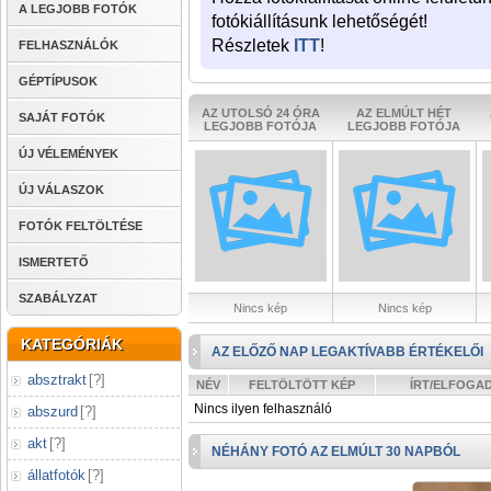
A LEGJOBB FOTÓK
fotókiállításunk lehetőségét!
Részletek
ITT
!
FELHASZNÁLÓK
GÉPTÍPUSOK
AZ UTOLSÓ 24 ÓRA
AZ ELMÚLT HÉT
SAJÁT FOTÓK
LEGJOBB FOTÓJA
LEGJOBB FOTÓJA
ÚJ VÉLEMÉNYEK
ÚJ VÁLASZOK
FOTÓK FELTÖLTÉSE
ISMERTETŐ
SZABÁLYZAT
Nincs kép
Nincs kép
KATEGÓRIÁK
AZ ELŐZŐ NAP LEGAKTÍVABB ÉRTÉKELŐI
absztrakt
[
?
]
NÉV
FELTÖLTÖTT KÉP
ÍRT/ELFOGA
Nincs ilyen felhasználó
abszurd
[
?
]
akt
[
?
]
NÉHÁNY FOTÓ AZ ELMÚLT 30 NAPBÓL
állatfotók
[
?
]