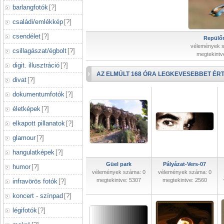
barlangfotók
[
?
]
családi/emlékkép
[
?
]
csendélet
[
?
]
Repülőr
vélemények 
csillagászat/égbolt
[
?
]
megtekintv
digit. illusztráció
[
?
]
AZ ELMÚLT 168 ÓRA LEGKEVESEBBET ÉRT
divat
[
?
]
dokumentumfotók
[
?
]
életképek
[
?
]
elkapott pillanatok
[
?
]
glamour
[
?
]
hangulatképek
[
?
]
Güel park
Pályázat-Vers-07
humor
[
?
]
vélemények száma: 0
vélemények száma: 0
megtekintve: 5307
megtekintve: 2560
infravörös fotók
[
?
]
koncert - színpad
[
?
]
légifotók
[
?
]