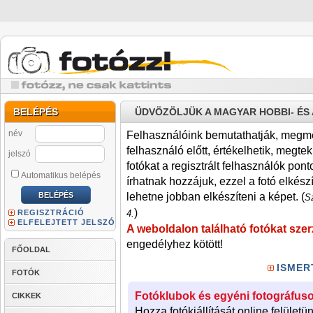
BELÉPÉS
ÜDVÖZÖLJÜK A MAGYAR HOBBI- É
név
Felhasználóink bemutathatják, megmére
felhasználó előtt, értékelhetik, megteki
jelszó
fotókat a regisztrált felhasználók pont
Automatikus belépés
írhatnak hozzájuk, ezzel a fotó elkész
lehetne jobban elkészíteni a képet. (
Sz
)
REGISZTRÁCIÓ
4.
ELFELEJTETT JELSZÓ
A weboldalon található fotókat szer
engedélyhez kötött!
FŐOLDAL
ISMER
FOTÓK
Fotóklubok és egyéni fotográfuso
CIKKEK
Hozza fotókiállítását online felületü