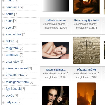
makró
[
?
]
panoráma
[
?
]
portré
[
?
]
Kalibrációs ábra
Karácsony (javított)
riport
[
?
]
vélemények száma: 0
vélemények száma: 0
sport
[
?
]
megtekintve: 12706
megtekintve: 2533
szociofotók
[
?
]
tájkép
[
?
]
tárgyfotók
[
?
]
természet
[
?
]
utcaifotók
[
?
]
város, építészet
[
?
]
fekete szemek...
Pályázat-Idő-01
vélemények száma: 0
vélemények száma: 0
vízalatti fotók
[
?
]
megtekintve: 3502
megtekintve: 2403
feldolgozott fotók
[
?
]
így készült
[
?
]
egyéb
[
?
]
pályázat
[
?
]