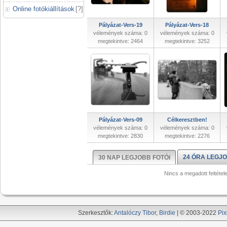
Online fotókiállítások
[
?
]
Pályázat-Vers-19
Pályázat-Vers-18
vélemények száma: 0
vélemények száma: 0
megtekintve: 2464
megtekintve: 3252
Pályázat-Vers-09
Célkeresztben!
vélemények száma: 0
vélemények száma: 0
megtekintve: 2830
megtekintve: 2276
24 ÓRA LEGJO
30 NAP LEGJOBB FOTÓI
Nincs a megadott feltétel
Szerkesztők:
Antalóczy Tibor
,
Birdie
| © 2003-2022
Pix