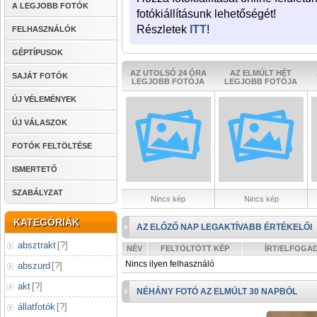
A LEGJOBB FOTÓK
fotókiállításunk lehetőségét!
Részletek
ITT
!
FELHASZNÁLÓK
GÉPTÍPUSOK
AZ UTOLSÓ 24 ÓRA
AZ ELMÚLT HÉT
SAJÁT FOTÓK
LEGJOBB FOTÓJA
LEGJOBB FOTÓJA
ÚJ VÉLEMÉNYEK
ÚJ VÁLASZOK
FOTÓK FELTÖLTÉSE
ISMERTETŐ
SZABÁLYZAT
Nincs kép
Nincs kép
KATEGÓRIÁK
AZ ELŐZŐ NAP LEGAKTÍVABB ÉRTÉKELŐI
absztrakt
[
?
]
NÉV
FELTÖLTÖTT KÉP
ÍRT/ELFOGA
Nincs ilyen felhasználó
abszurd
[
?
]
akt
[
?
]
NÉHÁNY FOTÓ AZ ELMÚLT 30 NAPBÓL
állatfotók
[
?
]