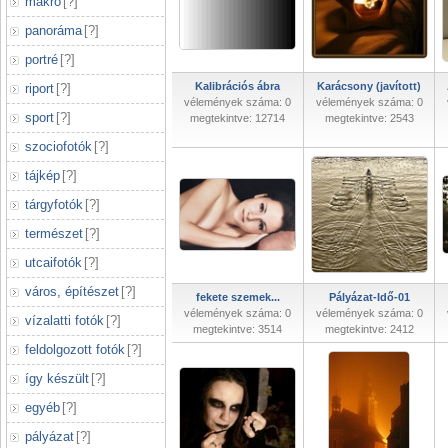
makró
[
?
]
panoráma
[
?
]
portré
[
?
]
Kalibrációs ábra
Karácsony (javított)
riport
[
?
]
vélemények száma: 0
vélemények száma: 0
sport
[
?
]
megtekintve: 12714
megtekintve: 2543
szociofotók
[
?
]
tájkép
[
?
]
tárgyfotók
[
?
]
természet
[
?
]
utcaifotók
[
?
]
város, építészet
[
?
]
fekete szemek...
Pályázat-Idő-01
vélemények száma: 0
vélemények száma: 0
vízalatti fotók
[
?
]
megtekintve: 3514
megtekintve: 2412
feldolgozott fotók
[
?
]
így készült
[
?
]
egyéb
[
?
]
pályázat
[
?
]