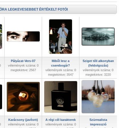
 ÓRA LEGKEVESEBBET ÉRTÉKELT FOTÓI
Pályázat-Vers-07
Miből lesz a
Sziget téli alkonyban
0
vélemények száma: 0
cserebogár?
(feldolgozás)
megtekintve: 2567
vélemények száma: 0
vélemények száma: 0
megtekintve: 3547
megtekintve: 3220
Karácsony (javított)
A régi cél karakterek
Szürrealista
0
vélemények száma: 0
vélemények száma: 0
impresszió