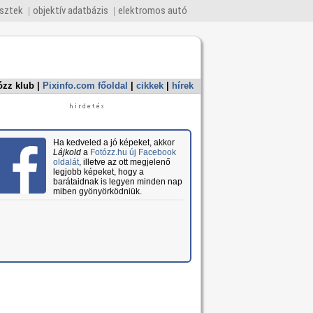
esztek
objektív adatbázis
elektromos autó
ózz klub
|
Pixinfo.com főoldal
|
cikkek
|
hírek
Ha kedveled a jó képeket, akkor
Lájkold
a
Fotózz.hu új Facebook
oldalát
, illetve az ott megjelenő
legjobb képeket, hogy a
barátaidnak is legyen minden nap
miben gyönyörködniük.