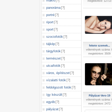
makró
[
?
]
megtekintve: 12713
panoráma
[
?
]
portré
[
?
]
riport
[
?
]
sport
[
?
]
szociofotók
[
?
]
tájkép
[
?
]
fekete szemek...
vélemények száma: 
tárgyfotók
[
?
]
megtekintve: 3509
természet
[
?
]
utcaifotók
[
?
]
város, építészet
[
?
]
vízalatti fotók
[
?
]
feldolgozott fotók
[
?
]
így készült
[
?
]
Pályázat-Vers-19
vélemények száma: 
egyéb
[
?
]
megtekintve: 2472
pályázat
[
?
]