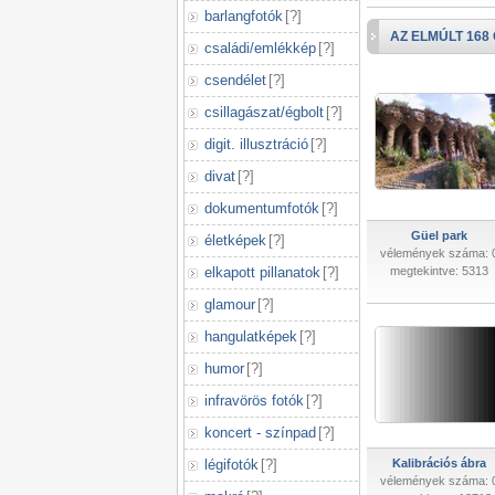
barlangfotók
[
?
]
AZ ELMÚLT 168
családi/emlékkép
[
?
]
csendélet
[
?
]
csillagászat/égbolt
[
?
]
digit. illusztráció
[
?
]
divat
[
?
]
dokumentumfotók
[
?
]
Güel park
életképek
[
?
]
vélemények száma: 
elkapott pillanatok
[
?
]
megtekintve: 5313
glamour
[
?
]
hangulatképek
[
?
]
humor
[
?
]
infravörös fotók
[
?
]
koncert - színpad
[
?
]
légifotók
[
?
]
Kalibrációs ábra
vélemények száma: 