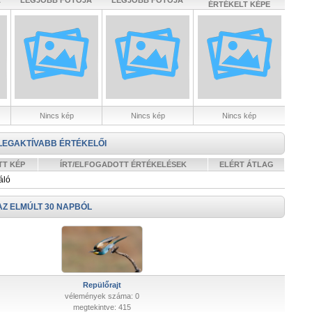
A
LEGJOBB FOTÓJA
LEGJOBB FOTÓJA
ÉRTÉKELT KÉPE
Nincs kép
Nincs kép
Nincs kép
LEGAKTÍVABB ÉRTÉKELŐI
TT KÉP
ÍRT/ELFOGADOTT ÉRTÉKELÉSEK
ELÉRT ÁTLAG
áló
AZ ELMÚLT 30 NAPBÓL
Repülőrajt
vélemények száma: 0
megtekintve: 415