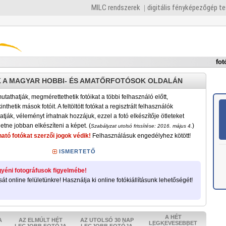
MILC rendszerek
digitális fényképezőgép t
fot
 A MAGYAR HOBBI- ÉS AMATŐRFOTÓSOK OLDALÁN
tathatják, megmérettethetik fotóikat a többi felhasználó előtt,
nthetik mások fotóit. A feltöltött fotókat a regisztrált felhasználók
atják, véleményt írhatnak hozzájuk, ezzel a fotó elkészítője ötleteket
etne jobban elkészíteni a képet. (
)
Szabályzat utolsó frissítése: 2016. május 4.
ató fotókat szerzői jogok védik!
Felhasználásuk engedélyhez kötött!
ISMERTETŐ
yéni fotográfusok figyelmébe!
sát online felületünkre! Használja ki online fotókiállításunk lehetőségét!
A HÉT
A
AZ ELMÚLT HÉT
AZ UTOLSÓ 30 NAP
LEGKEVESEBBET