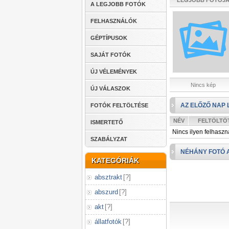
LEGJOBB FOTÓJ
A LEGJOBB FOTÓK
FELHASZNÁLÓK
GÉPTÍPUSOK
SAJÁT FOTÓK
ÚJ VÉLEMÉNYEK
Nincs kép
ÚJ VÁLASZOK
AZ ELŐZŐ NAP 
FOTÓK FELTÖLTÉSE
NÉV
FELTÖLTÖ
ISMERTETŐ
Nincs ilyen felhaszn
SZABÁLYZAT
NÉHÁNY FOTÓ 
KATEGÓRIÁK
absztrakt
[
?
]
abszurd
[
?
]
akt
[
?
]
állatfotók
[
?
]