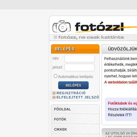
BELÉPÉS
ÜDVÖZÖLJÜK
név
Felhasználóink bemu
értékelhetik, megteki
jelszó
pontozhatják, bírálh
nyerhet, hogyan leh
Automatikus belépés
A weboldalon találh
REGISZTRÁCIÓ
ELFELEJTETT JELSZÓ
Fotóklubok és eg
Hozza fotókiállítá
FŐOLDAL
Részletek
ITT
!
FOTÓK
CIKKEK
AZ UTOLSÓ 24 ÓR