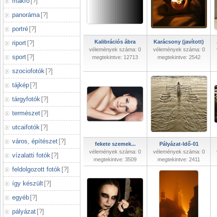
makró
[
?
]
panoráma
[
?
]
portré
[
?
]
Kalibrációs ábra
Karácsony (javított)
riport
[
?
]
vélemények száma: 0
vélemények száma: 0
sport
[
?
]
megtekintve: 12713
megtekintve: 2542
szociofotók
[
?
]
tájkép
[
?
]
tárgyfotók
[
?
]
természet
[
?
]
utcaifotók
[
?
]
város, építészet
[
?
]
fekete szemek...
Pályázat-Idő-01
vélemények száma: 0
vélemények száma: 0
vízalatti fotók
[
?
]
megtekintve: 3509
megtekintve: 2411
feldolgozott fotók
[
?
]
így készült
[
?
]
egyéb
[
?
]
pályázat
[
?
]