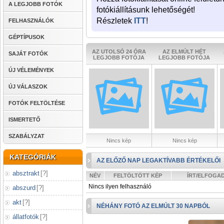
A LEGJOBB FOTÓK
fotókiállításunk lehetőségét!
Részletek
ITT
!
FELHASZNÁLÓK
GÉPTÍPUSOK
AZ UTOLSÓ 24 ÓRA
AZ ELMÚLT HÉT
SAJÁT FOTÓK
LEGJOBB FOTÓJA
LEGJOBB FOTÓJA
ÚJ VÉLEMÉNYEK
ÚJ VÁLASZOK
FOTÓK FELTÖLTÉSE
ISMERTETŐ
SZABÁLYZAT
Nincs kép
Nincs kép
KATEGÓRIÁK
AZ ELŐZŐ NAP LEGAKTÍVABB ÉRTÉKELŐI
absztrakt
[
?
]
NÉV
FELTÖLTÖTT KÉP
ÍRT/ELFOGA
Nincs ilyen felhasználó
abszurd
[
?
]
akt
[
?
]
NÉHÁNY FOTÓ AZ ELMÚLT 30 NAPBÓL
állatfotók
[
?
]