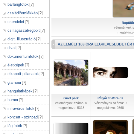
barlangfotók
[
?
]
családi/emlékkép
[
?
]
csendélet
[
?
]
Repülőr
vélemények 
csillagászat/égbolt
[
?
]
megtekintv
digit. illusztráció
[
?
]
AZ ELMÚLT 168 ÓRA LEGKEVESEBBET ÉRT
divat
[
?
]
dokumentumfotók
[
?
]
életképek
[
?
]
elkapott pillanatok
[
?
]
glamour
[
?
]
hangulatképek
[
?
]
Güel park
Pályázat-Vers-07
humor
[
?
]
vélemények száma: 0
vélemények száma: 0
megtekintve: 5313
megtekintve: 2568
infravörös fotók
[
?
]
koncert - színpad
[
?
]
légifotók
[
?
]