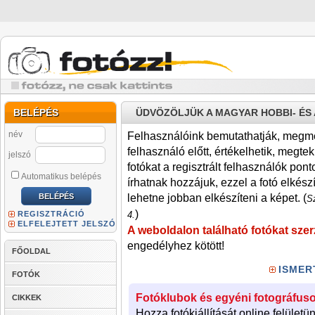
BELÉPÉS
ÜDVÖZÖLJÜK A MAGYAR HOBBI- É
név
Felhasználóink bemutathatják, megmére
felhasználó előtt, értékelhetik, megteki
jelszó
fotókat a regisztrált felhasználók pont
Automatikus belépés
írhatnak hozzájuk, ezzel a fotó elkész
lehetne jobban elkészíteni a képet. (
Sz
)
REGISZTRÁCIÓ
4.
ELFELEJTETT JELSZÓ
A weboldalon található fotókat szer
engedélyhez kötött!
FŐOLDAL
ISMER
FOTÓK
Fotóklubok és egyéni fotográfuso
CIKKEK
Hozza fotókiállítását online felületü