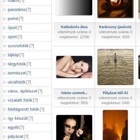
makró
[
?
]
panoráma
[
?
]
portré
[
?
]
Kalibrációs ábra
Karácsony (javított)
riport
[
?
]
vélemények száma: 0
vélemények száma: 0
sport
[
?
]
megtekintve: 12706
megtekintve: 2533
szociofotók
[
?
]
tájkép
[
?
]
tárgyfotók
[
?
]
természet
[
?
]
utcaifotók
[
?
]
város, építészet
[
?
]
fekete szemek...
Pályázat-Idő-01
vélemények száma: 0
vélemények száma: 0
vízalatti fotók
[
?
]
megtekintve: 3502
megtekintve: 2400
feldolgozott fotók
[
?
]
így készült
[
?
]
egyéb
[
?
]
pályázat
[
?
]