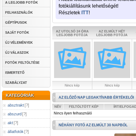
A LEGJOBB FOTÓK
fotókiállításunk lehetőségét!
Részletek
ITT
!
FELHASZNÁLÓK
GÉPTÍPUSOK
AZ UTOLSÓ 24 ÓRA
AZ ELMÚLT HÉT
SAJÁT FOTÓK
LEGJOBB FOTÓJA
LEGJOBB FOTÓJA
ÚJ VÉLEMÉNYEK
ÚJ VÁLASZOK
FOTÓK FELTÖLTÉSE
ISMERTETŐ
SZABÁLYZAT
Nincs kép
Nincs kép
KATEGÓRIÁK
AZ ELŐZŐ NAP LEGAKTÍVABB ÉRTÉKELŐI
absztrakt
[
?
]
NÉV
FELTÖLTÖTT KÉP
ÍRT/ELFOGA
Nincs ilyen felhasználó
abszurd
[
?
]
akt
[
?
]
NÉHÁNY FOTÓ AZ ELMÚLT 30 NAPBÓL
állatfotók
[
?
]