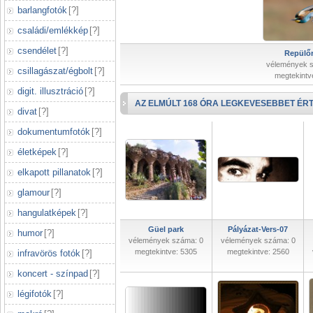
barlangfotók
[
?
]
családi/emlékkép
[
?
]
csendélet
[
?
]
Repülőr
vélemények 
csillagászat/égbolt
[
?
]
megtekintv
digit. illusztráció
[
?
]
AZ ELMÚLT 168 ÓRA LEGKEVESEBBET ÉRT
divat
[
?
]
dokumentumfotók
[
?
]
életképek
[
?
]
elkapott pillanatok
[
?
]
glamour
[
?
]
hangulatképek
[
?
]
Güel park
Pályázat-Vers-07
humor
[
?
]
vélemények száma: 0
vélemények száma: 0
megtekintve: 5305
megtekintve: 2560
infravörös fotók
[
?
]
koncert - színpad
[
?
]
légifotók
[
?
]