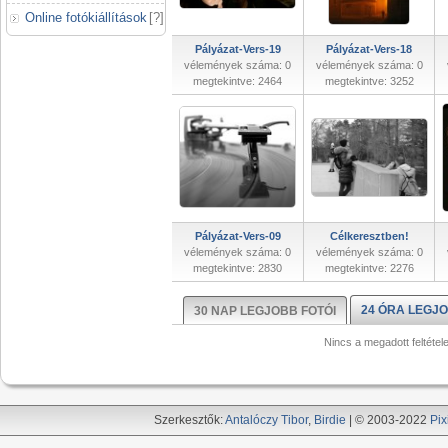
Online fotókiállítások
[
?
]
Pályázat-Vers-19
Pályázat-Vers-18
vélemények száma: 0
vélemények száma: 0
megtekintve: 2464
megtekintve: 3252
Pályázat-Vers-09
Célkeresztben!
vélemények száma: 0
vélemények száma: 0
megtekintve: 2830
megtekintve: 2276
24 ÓRA LEGJO
30 NAP LEGJOBB FOTÓI
Nincs a megadott feltétel
Szerkesztők:
Antalóczy Tibor
,
Birdie
| © 2003-2022
Pix