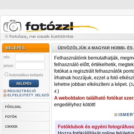
BELÉPÉS
ÜDVÖZÖLJÜK A MAGYAR HOBBI- É
név
Felhasználóink bemutathatják, megmére
felhasználó előtt, értékelhetik, megteki
jelszó
fotókat a regisztrált felhasználók pont
Automatikus belépés
írhatnak hozzájuk, ezzel a fotó elkész
lehetne jobban elkészíteni a képet. (
Sz
)
REGISZTRÁCIÓ
4.
ELFELEJTETT JELSZÓ
A weboldalon található fotókat szer
engedélyhez kötött!
FŐOLDAL
ISMER
FOTÓK
Fotóklubok és egyéni fotográfuso
CIKKEK
Hozza fotókiállítását online felületü