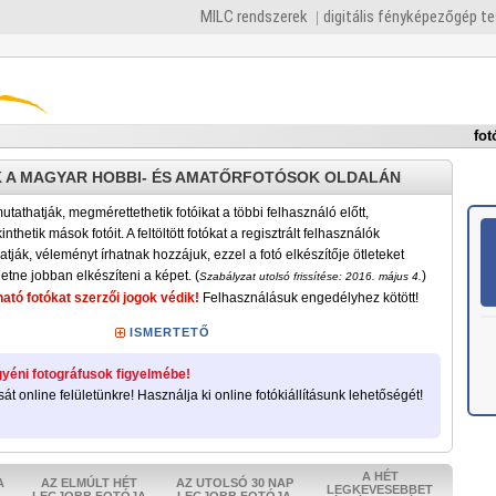
MILC rendszerek
digitális fényképezőgép t
fot
 A MAGYAR HOBBI- ÉS AMATŐRFOTÓSOK OLDALÁN
tathatják, megmérettethetik fotóikat a többi felhasználó előtt,
nthetik mások fotóit. A feltöltött fotókat a regisztrált felhasználók
atják, véleményt írhatnak hozzájuk, ezzel a fotó elkészítője ötleteket
etne jobban elkészíteni a képet. (
)
Szabályzat utolsó frissítése: 2016. május 4.
ató fotókat szerzői jogok védik!
Felhasználásuk engedélyhez kötött!
ISMERTETŐ
yéni fotográfusok figyelmébe!
sát online felületünkre! Használja ki online fotókiállításunk lehetőségét!
A HÉT
A
AZ ELMÚLT HÉT
AZ UTOLSÓ 30 NAP
LEGKEVESEBBET