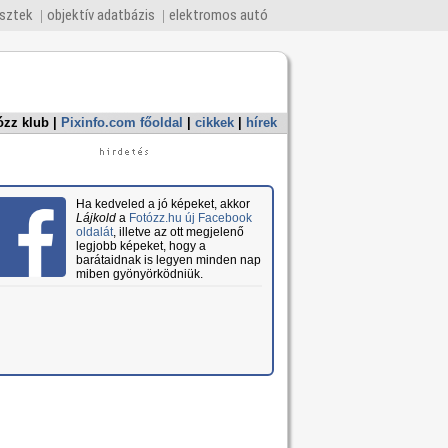
esztek
objektív adatbázis
elektromos autó
ózz klub
|
Pixinfo.com főoldal
|
cikkek
|
hírek
Ha kedveled a jó képeket, akkor
Lájkold
a
Fotózz.hu új Facebook
oldalát
, illetve az ott megjelenő
legjobb képeket, hogy a
barátaidnak is legyen minden nap
miben gyönyörködniük.