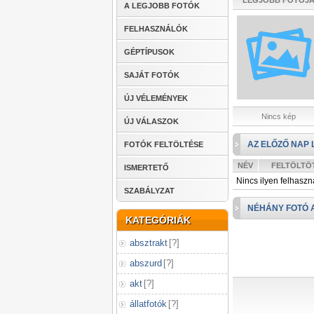
LEGJOBB FOTÓJ
A LEGJOBB FOTÓK
FELHASZNÁLÓK
GÉPTÍPUSOK
SAJÁT FOTÓK
ÚJ VÉLEMÉNYEK
Nincs kép
ÚJ VÁLASZOK
AZ ELŐZŐ NAP 
FOTÓK FELTÖLTÉSE
NÉV
FELTÖLTÖ
ISMERTETŐ
Nincs ilyen felhaszn
SZABÁLYZAT
NÉHÁNY FOTÓ 
KATEGÓRIÁK
absztrakt
[
?
]
abszurd
[
?
]
akt
[
?
]
állatfotók
[
?
]