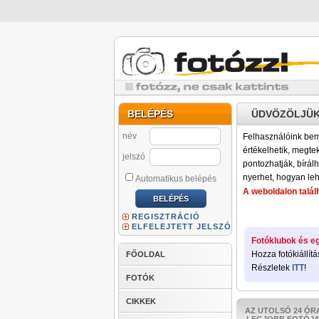
BELÉPÉS
ÜDVÖZÖLJÜK
név
Felhasználóink bemu
értékelhetik, megteki
jelszó
pontozhatják, bírálh
nyerhet, hogyan leh
Automatikus belépés
A weboldalon találh
REGISZTRÁCIÓ
ELFELEJTETT JELSZÓ
Fotóklubok és eg
Hozza fotókiállítá
FŐOLDAL
Részletek
ITT
!
FOTÓK
CIKKEK
AZ UTOLSÓ 24 ÓR