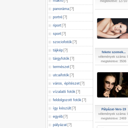
makró
[
?
]
megtekintve: 12710
panoráma
[
?
]
portré
[
?
]
riport
[
?
]
sport
[
?
]
szociofotók
[
?
]
tájkép
[
?
]
fekete szemek...
vélemények száma: 
tárgyfotók
[
?
]
megtekintve: 3506
természet
[
?
]
utcaifotók
[
?
]
város, építészet
[
?
]
vízalatti fotók
[
?
]
feldolgozott fotók
[
?
]
így készült
[
?
]
Pályázat-Vers-19
vélemények száma: 
egyéb
[
?
]
megtekintve: 2469
pályázat
[
?
]