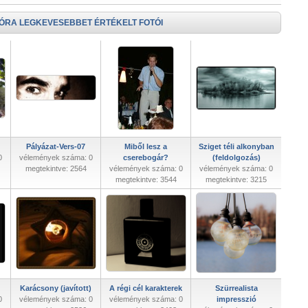
 ÓRA LEGKEVESEBBET ÉRTÉKELT FOTÓI
Pályázat-Vers-07
Miből lesz a
Sziget téli alkonyban
0
vélemények száma: 0
cserebogár?
(feldolgozás)
megtekintve: 2564
vélemények száma: 0
vélemények száma: 0
megtekintve: 3544
megtekintve: 3215
Karácsony (javított)
A régi cél karakterek
Szürrealista
0
vélemények száma: 0
vélemények száma: 0
impresszió