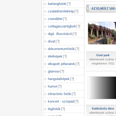
barlangfotók
[
?
]
AZ ELMÚLT 168
családi/emlékkép
[
?
]
csendélet
[
?
]
csillagászat/égbolt
[
?
]
digit. illusztráció
[
?
]
divat
[
?
]
dokumentumfotók
[
?
]
Güel park
életképek
[
?
]
vélemények száma: 
elkapott pillanatok
[
?
]
megtekintve: 5311
glamour
[
?
]
hangulatképek
[
?
]
humor
[
?
]
infravörös fotók
[
?
]
koncert - színpad
[
?
]
légifotók
[
?
]
Kalibrációs ábra
vélemények száma: 