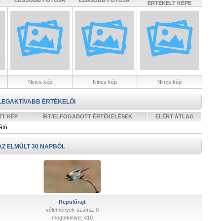
A
LEGJOBB FOTÓJA
LEGJOBB FOTÓJA
ÉRTÉKELT KÉPE
Nincs kép
Nincs kép
Nincs kép
LEGAKTÍVABB ÉRTÉKELŐI
TT KÉP
ÍRT/ELFOGADOTT ÉRTÉKELÉSEK
ELÉRT ÁTLAG
áló
AZ ELMÚLT 30 NAPBÓL
Repülőrajt
vélemények száma: 0
megtekintve: 410