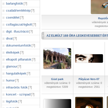
barlangfotók
[
?
]
családi/emlékkép
[
?
]
csendélet
[
?
]
Repülőr
vélemények 
csillagászat/égbolt
[
?
]
megtekintv
digit. illusztráció
[
?
]
AZ ELMÚLT 168 ÓRA LEGKEVESEBBET ÉRT
divat
[
?
]
dokumentumfotók
[
?
]
életképek
[
?
]
elkapott pillanatok
[
?
]
glamour
[
?
]
hangulatképek
[
?
]
Güel park
Pályázat-Vers-07
humor
[
?
]
vélemények száma: 0
vélemények száma: 0
megtekintve: 5309
megtekintve: 2561
infravörös fotók
[
?
]
koncert - színpad
[
?
]
légifotók
[
?
]