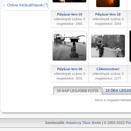
Online fotókiállítások
[
?
]
Pályázat-Vers-19
Pályázat-Vers-18
vélemények száma: 0
vélemények száma: 0
megtekintve: 2466
megtekintve: 3254
Pályázat-Vers-09
Célkeresztben!
vélemények száma: 0
vélemények száma: 0
megtekintve: 2831
megtekintve: 2277
24 ÓRA LEGJO
30 NAP LEGJOBB FOTÓI
Nincs a megadott feltétel
Szerkesztők:
Antalóczy Tibor
,
Birdie
| © 2003-2022
Pix