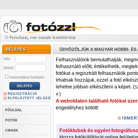
BELÉPÉS
ÜDVÖZÖLJÜK A MAGYAR HOBBI- É
név
Felhasználóink bemutathatják, megmére
felhasználó előtt, értékelhetik, megteki
jelszó
fotókat a regisztrált felhasználók pont
Automatikus belépés
írhatnak hozzájuk, ezzel a fotó elkész
lehetne jobban elkészíteni a képet. (
Sz
)
REGISZTRÁCIÓ
4.
ELFELEJTETT JELSZÓ
A weboldalon található fotókat szer
engedélyhez kötött!
FŐOLDAL
ISMER
FOTÓK
Fotóklubok és egyéni fotográfuso
CIKKEK
Hozza fotókiállítását online felületü