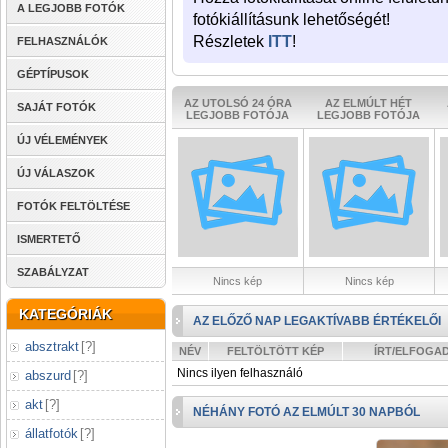
A LEGJOBB FOTÓK
fotókiállításunk lehetőségét!
Részletek
ITT
!
FELHASZNÁLÓK
GÉPTÍPUSOK
AZ UTOLSÓ 24 ÓRA
AZ ELMÚLT HÉT
SAJÁT FOTÓK
LEGJOBB FOTÓJA
LEGJOBB FOTÓJA
ÚJ VÉLEMÉNYEK
ÚJ VÁLASZOK
FOTÓK FELTÖLTÉSE
ISMERTETŐ
SZABÁLYZAT
Nincs kép
Nincs kép
KATEGÓRIÁK
AZ ELŐZŐ NAP LEGAKTÍVABB ÉRTÉKELŐI
absztrakt
[
?
]
NÉV
FELTÖLTÖTT KÉP
ÍRT/ELFOGA
Nincs ilyen felhasználó
abszurd
[
?
]
akt
[
?
]
NÉHÁNY FOTÓ AZ ELMÚLT 30 NAPBÓL
állatfotók
[
?
]