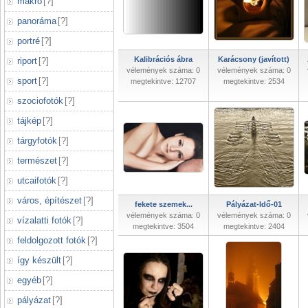
makró
[
?
]
panoráma
[
?
]
portré
[
?
]
Kalibrációs ábra
Karácsony (javított)
riport
[
?
]
vélemények száma: 0
vélemények száma: 0
sport
[
?
]
megtekintve: 12707
megtekintve: 2534
szociofotók
[
?
]
tájkép
[
?
]
tárgyfotók
[
?
]
természet
[
?
]
utcaifotók
[
?
]
város, építészet
[
?
]
fekete szemek...
Pályázat-Idő-01
vélemények száma: 0
vélemények száma: 0
vízalatti fotók
[
?
]
megtekintve: 3504
megtekintve: 2404
feldolgozott fotók
[
?
]
így készült
[
?
]
egyéb
[
?
]
pályázat
[
?
]