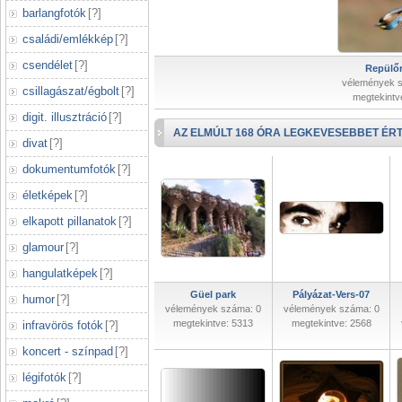
barlangfotók
[
?
]
családi/emlékkép
[
?
]
csendélet
[
?
]
Repülőr
vélemények 
csillagászat/égbolt
[
?
]
megtekintv
digit. illusztráció
[
?
]
AZ ELMÚLT 168 ÓRA LEGKEVESEBBET ÉRT
divat
[
?
]
dokumentumfotók
[
?
]
életképek
[
?
]
elkapott pillanatok
[
?
]
glamour
[
?
]
hangulatképek
[
?
]
Güel park
Pályázat-Vers-07
humor
[
?
]
vélemények száma: 0
vélemények száma: 0
megtekintve: 5313
megtekintve: 2568
infravörös fotók
[
?
]
koncert - színpad
[
?
]
légifotók
[
?
]