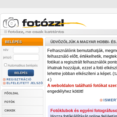
BELÉPÉS
ÜDVÖZÖLJÜK A MAGYAR HOBBI- É
név
Felhasználóink bemutathatják, megmére
felhasználó előtt, értékelhetik, megteki
jelszó
fotókat a regisztrált felhasználók pont
Automatikus belépés
írhatnak hozzájuk, ezzel a fotó elkész
lehetne jobban elkészíteni a képet. (
Sz
)
REGISZTRÁCIÓ
4.
ELFELEJTETT JELSZÓ
A weboldalon található fotókat szer
engedélyhez kötött!
FŐOLDAL
ISMER
FOTÓK
Fotóklubok és egyéni fotográfuso
CIKKEK
Hozza fotókiállítását online felületü