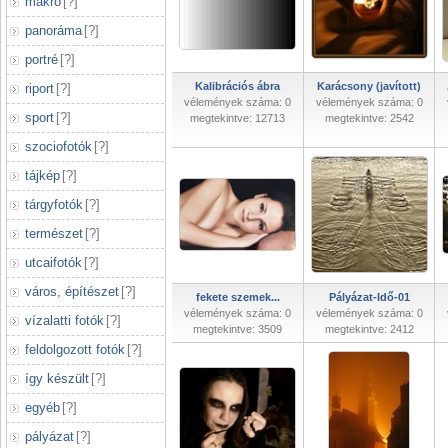
makró
[
?
]
panoráma
[
?
]
portré
[
?
]
Kalibrációs ábra
Karácsony (javított)
riport
[
?
]
vélemények száma: 0
vélemények száma: 0
sport
[
?
]
megtekintve: 12713
megtekintve: 2542
szociofotók
[
?
]
tájkép
[
?
]
tárgyfotók
[
?
]
természet
[
?
]
utcaifotók
[
?
]
város, építészet
[
?
]
fekete szemek...
Pályázat-Idő-01
vélemények száma: 0
vélemények száma: 0
vízalatti fotók
[
?
]
megtekintve: 3509
megtekintve: 2412
feldolgozott fotók
[
?
]
így készült
[
?
]
egyéb
[
?
]
pályázat
[
?
]