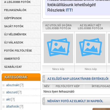
A LEGJOBB FOTÓK
fotókiállításunk lehetőségét!
Részletek
ITT
!
FELHASZNÁLÓK
GÉPTÍPUSOK
AZ UTOLSÓ 24 ÓRA
AZ ELMÚLT HÉT
SAJÁT FOTÓK
LEGJOBB FOTÓJA
LEGJOBB FOTÓJA
ÚJ VÉLEMÉNYEK
ÚJ VÁLASZOK
FOTÓK FELTÖLTÉSE
ISMERTETŐ
SZABÁLYZAT
Nincs kép
Nincs kép
KATEGÓRIÁK
AZ ELŐZŐ NAP LEGAKTÍVABB ÉRTÉKELŐI
absztrakt
[
?
]
NÉV
FELTÖLTÖTT KÉP
ÍRT/ELFOGA
Nincs ilyen felhasználó
abszurd
[
?
]
akt
[
?
]
NÉHÁNY FOTÓ AZ ELMÚLT 30 NAPBÓL
állatfotók
[
?
]