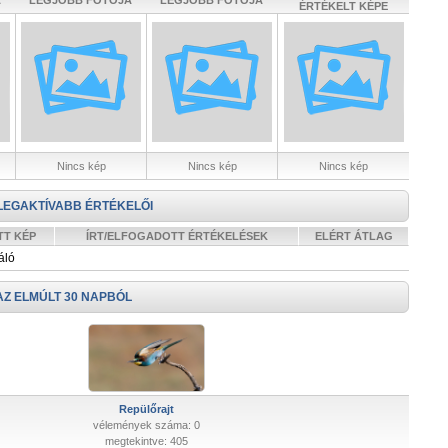
A
LEGJOBB FOTÓJA
LEGJOBB FOTÓJA
ÉRTÉKELT KÉPE
Nincs kép
Nincs kép
Nincs kép
LEGAKTÍVABB ÉRTÉKELŐI
TT KÉP
ÍRT/ELFOGADOTT ÉRTÉKELÉSEK
ELÉRT ÁTLAG
áló
AZ ELMÚLT 30 NAPBÓL
Repülőrajt
vélemények száma: 0
megtekintve: 405