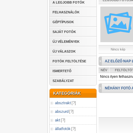
LEGJOBB FOTÓJ
A LEGJOBB FOTÓK
FELHASZNÁLÓK
GÉPTÍPUSOK
SAJÁT FOTÓK
ÚJ VÉLEMÉNYEK
Nincs kép
ÚJ VÁLASZOK
AZ ELŐZŐ NAP 
FOTÓK FELTÖLTÉSE
NÉV
FELTÖLTÖ
ISMERTETŐ
Nincs ilyen felhaszn
SZABÁLYZAT
NÉHÁNY FOTÓ 
KATEGÓRIÁK
absztrakt
[
?
]
abszurd
[
?
]
akt
[
?
]
állatfotók
[
?
]