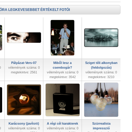
 ÓRA LEGKEVESEBBET ÉRTÉKELT FOTÓI
Pályázat-Vers-07
Miből lesz a
Sziget téli alkonyban
0
vélemények száma: 0
cserebogár?
(feldolgozás)
megtekintve: 2561
vélemények száma: 0
vélemények száma: 0
megtekintve: 3542
megtekintve: 3210
Karácsony (javított)
A régi cél karakterek
Szürrealista
0
vélemények száma: 0
vélemények száma: 0
impresszió