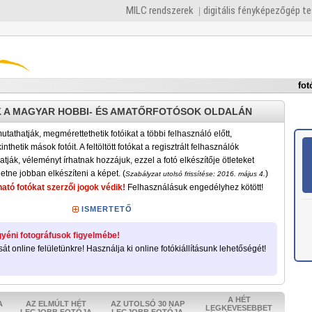
MILC rendszerek
digitális fényképezőgép t
fot
 A MAGYAR HOBBI- ÉS AMATŐRFOTÓSOK OLDALÁN
tathatják, megmérettethetik fotóikat a többi felhasználó előtt,
nthetik mások fotóit. A feltöltött fotókat a regisztrált felhasználók
atják, véleményt írhatnak hozzájuk, ezzel a fotó elkészítője ötleteket
etne jobban elkészíteni a képet. (
)
Szabályzat utolsó frissítése: 2016. május 4.
ató fotókat szerzői jogok védik!
Felhasználásuk engedélyhez kötött!
ISMERTETŐ
yéni fotográfusok figyelmébe!
sát online felületünkre! Használja ki online fotókiállításunk lehetőségét!
A HÉT
A
AZ ELMÚLT HÉT
AZ UTOLSÓ 30 NAP
LEGKEVESEBBET