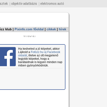
esztek
objektív adatbázis
elektromos autó
ózz klub
|
Pixinfo.com főoldal
|
cikkek
|
hírek
Ha kedveled a jó képeket, akkor
Lájkold
a
Fotózz.hu új Facebook
oldalát
, illetve az ott megjelenő
legjobb képeket, hogy a
barátaidnak is legyen minden nap
miben gyönyörködniük.