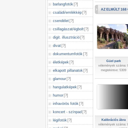
barlangfotók
[
?
]
AZ ELMÚLT 168
családi/emlékkép
[
?
]
csendélet
[
?
]
csillagászat/égbolt
[
?
]
digit. illusztráció
[
?
]
divat
[
?
]
dokumentumfotók
[
?
]
Güel park
életképek
[
?
]
vélemények száma: 
elkapott pillanatok
[
?
]
megtekintve: 5309
glamour
[
?
]
hangulatképek
[
?
]
humor
[
?
]
infravörös fotók
[
?
]
koncert - színpad
[
?
]
légifotók
[
?
]
Kalibrációs ábra
vélemények száma: 