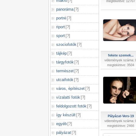
makró
[
?
]
megtekintve: 12707
panoráma
[
?
]
portré
[
?
]
riport
[
?
]
sport
[
?
]
szociofotók
[
?
]
tájkép
[
?
]
fekete szemek...
vélemények száma: 
tárgyfotók
[
?
]
megtekintve: 3504
természet
[
?
]
utcaifotók
[
?
]
város, építészet
[
?
]
vízalatti fotók
[
?
]
feldolgozott fotók
[
?
]
így készült
[
?
]
Pályázat-Vers-19
vélemények száma: 
egyéb
[
?
]
megtekintve: 2466
pályázat
[
?
]