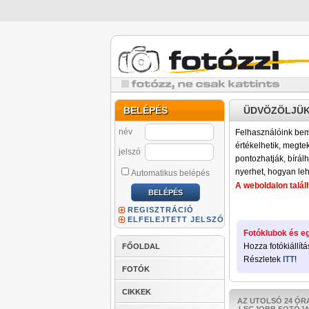
BELÉPÉS
ÜDVÖZÖLJÜK
név
Felhasználóink bemu
értékelhetik, megteki
jelszó
pontozhatják, bírálh
nyerhet, hogyan leh
Automatikus belépés
A weboldalon találh
REGISZTRÁCIÓ
ELFELEJTETT JELSZÓ
Fotóklubok és eg
Hozza fotókiállítá
FŐOLDAL
Részletek
ITT
!
FOTÓK
CIKKEK
AZ UTOLSÓ 24 ÓR