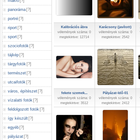
makró
[
?
]
panoráma
[
?
]
portré
[
?
]
Kalibrációs ábra
Karácsony (javított)
riport
[
?
]
vélemények száma: 0
vélemények száma: 0
sport
[
?
]
megtekintve: 12714
megtekintve: 2542
szociofotók
[
?
]
tájkép
[
?
]
tárgyfotók
[
?
]
természet
[
?
]
utcaifotók
[
?
]
város, építészet
[
?
]
fekete szemek...
Pályázat-Idő-01
vélemények száma: 0
vélemények száma: 0
vízalatti fotók
[
?
]
megtekintve: 3512
megtekintve: 2412
feldolgozott fotók
[
?
]
így készült
[
?
]
egyéb
[
?
]
pályázat
[
?
]