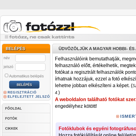
BELÉPÉS
ÜDVÖZÖLJÜK A MAGYAR HOBBI- É
név
Felhasználóink bemutathatják, megmére
felhasználó előtt, értékelhetik, megteki
jelszó
fotókat a regisztrált felhasználók pont
Automatikus belépés
írhatnak hozzájuk, ezzel a fotó elkész
lehetne jobban elkészíteni a képet. (
Sz
)
REGISZTRÁCIÓ
4.
ELFELEJTETT JELSZÓ
A weboldalon található fotókat szer
engedélyhez kötött!
FŐOLDAL
ISMER
FOTÓK
Fotóklubok és egyéni fotográfuso
CIKKEK
Hozza fotókiállítását online felületü