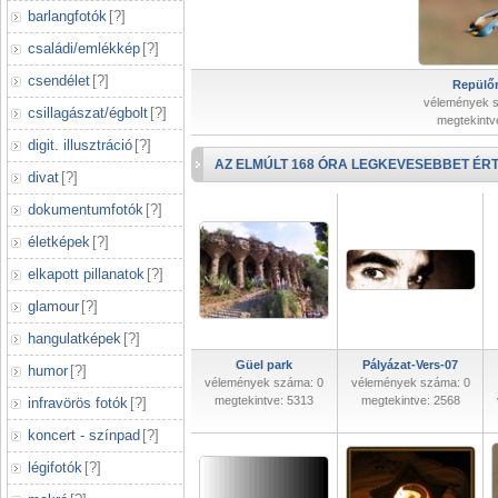
barlangfotók
[
?
]
családi/emlékkép
[
?
]
csendélet
[
?
]
Repülőr
vélemények 
csillagászat/égbolt
[
?
]
megtekintv
digit. illusztráció
[
?
]
AZ ELMÚLT 168 ÓRA LEGKEVESEBBET ÉRT
divat
[
?
]
dokumentumfotók
[
?
]
életképek
[
?
]
elkapott pillanatok
[
?
]
glamour
[
?
]
hangulatképek
[
?
]
Güel park
Pályázat-Vers-07
humor
[
?
]
vélemények száma: 0
vélemények száma: 0
megtekintve: 5313
megtekintve: 2568
infravörös fotók
[
?
]
koncert - színpad
[
?
]
légifotók
[
?
]