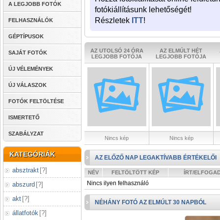
A LEGJOBB FOTÓK
fotókiállításunk lehetőségét!
Részletek
ITT
!
FELHASZNÁLÓK
GÉPTÍPUSOK
AZ UTOLSÓ 24 ÓRA
AZ ELMÚLT HÉT
SAJÁT FOTÓK
LEGJOBB FOTÓJA
LEGJOBB FOTÓJA
ÚJ VÉLEMÉNYEK
ÚJ VÁLASZOK
FOTÓK FELTÖLTÉSE
ISMERTETŐ
SZABÁLYZAT
Nincs kép
Nincs kép
KATEGÓRIÁK
AZ ELŐZŐ NAP LEGAKTÍVABB ÉRTÉKELŐI
absztrakt
[
?
]
NÉV
FELTÖLTÖTT KÉP
ÍRT/ELFOGA
Nincs ilyen felhasználó
abszurd
[
?
]
akt
[
?
]
NÉHÁNY FOTÓ AZ ELMÚLT 30 NAPBÓL
állatfotók
[
?
]