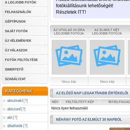
A LEGJOBB FOTÓK
fotókiállításunk lehetőségét!
Részletek
ITT
!
FELHASZNÁLÓK
GÉPTÍPUSOK
AZ UTOLSÓ 24 ÓRA
AZ ELMÚLT HÉT
SAJÁT FOTÓK
LEGJOBB FOTÓJA
LEGJOBB FOTÓJA
ÚJ VÉLEMÉNYEK
ÚJ VÁLASZOK
FOTÓK FELTÖLTÉSE
ISMERTETŐ
SZABÁLYZAT
Nincs kép
Nincs kép
KATEGÓRIÁK
AZ ELŐZŐ NAP LEGAKTÍVABB ÉRTÉKELŐI
absztrakt
[
?
]
NÉV
FELTÖLTÖTT KÉP
ÍRT/ELFOGA
Nincs ilyen felhasználó
abszurd
[
?
]
akt
[
?
]
NÉHÁNY FOTÓ AZ ELMÚLT 30 NAPBÓL
állatfotók
[
?
]