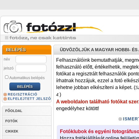
BELÉPÉS
ÜDVÖZÖLJÜK A MAGYAR HOBBI- É
név
Felhasználóink bemutathatják, megmére
felhasználó előtt, értékelhetik, megteki
jelszó
fotókat a regisztrált felhasználók pont
Automatikus belépés
írhatnak hozzájuk, ezzel a fotó elkész
lehetne jobban elkészíteni a képet. (
Sz
)
REGISZTRÁCIÓ
4.
ELFELEJTETT JELSZÓ
A weboldalon található fotókat szer
engedélyhez kötött!
FŐOLDAL
ISMER
FOTÓK
Fotóklubok és egyéni fotográfuso
CIKKEK
Hozza fotókiállítását online felületü