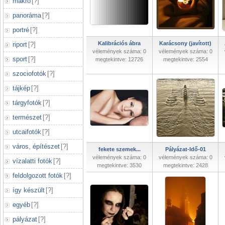
makró
[
?
]
panoráma
[
?
]
portré
[
?
]
Kalibrációs ábra
Karácsony (javított)
riport
[
?
]
vélemények száma: 0
vélemények száma: 0
sport
[
?
]
megtekintve: 12726
megtekintve: 2554
szociofotók
[
?
]
tájkép
[
?
]
tárgyfotók
[
?
]
természet
[
?
]
utcaifotók
[
?
]
város, építészet
[
?
]
fekete szemek...
Pályázat-Idő-01
vélemények száma: 0
vélemények száma: 0
vízalatti fotók
[
?
]
megtekintve: 3530
megtekintve: 2428
feldolgozott fotók
[
?
]
így készült
[
?
]
egyéb
[
?
]
pályázat
[
?
]