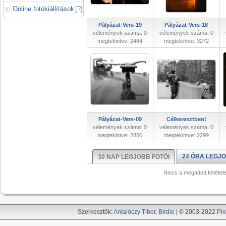
Online fotókiállítások
[
?
]
Pályázat-Vers-19
Pályázat-Vers-18
vélemények száma: 0
vélemények száma: 0
megtekintve: 2484
megtekintve: 3272
Pályázat-Vers-09
Célkeresztben!
vélemények száma: 0
vélemények száma: 0
megtekintve: 2850
megtekintve: 2299
24 ÓRA LEGJO
30 NAP LEGJOBB FOTÓI
Nincs a megadott feltétel
Szerkesztők:
Antalóczy Tibor
,
Birdie
| © 2003-2022
Pix