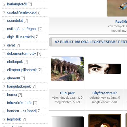
barlangfotók
[
?
]
családi/emlékkép
[
?
]
csendélet
[
?
]
Repülőr
vélemények 
csillagászat/égbolt
[
?
]
megtekintv
digit. illusztráció
[
?
]
AZ ELMÚLT 168 ÓRA LEGKEVESEBBET ÉRT
divat
[
?
]
dokumentumfotók
[
?
]
életképek
[
?
]
elkapott pillanatok
[
?
]
glamour
[
?
]
hangulatképek
[
?
]
Güel park
Pályázat-Vers-07
humor
[
?
]
vélemények száma: 0
vélemények száma: 0
megtekintve: 5329
megtekintve: 2581
infravörös fotók
[
?
]
koncert - színpad
[
?
]
légifotók
[
?
]