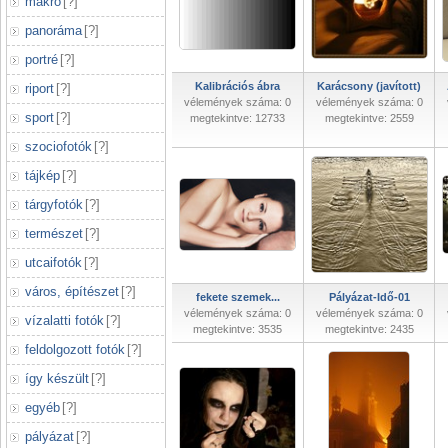
makró
[
?
]
panoráma
[
?
]
portré
[
?
]
Kalibrációs ábra
Karácsony (javított)
riport
[
?
]
vélemények száma: 0
vélemények száma: 0
sport
[
?
]
megtekintve: 12733
megtekintve: 2559
szociofotók
[
?
]
tájkép
[
?
]
tárgyfotók
[
?
]
természet
[
?
]
utcaifotók
[
?
]
város, építészet
[
?
]
fekete szemek...
Pályázat-Idő-01
vélemények száma: 0
vélemények száma: 0
vízalatti fotók
[
?
]
megtekintve: 3535
megtekintve: 2435
feldolgozott fotók
[
?
]
így készült
[
?
]
egyéb
[
?
]
pályázat
[
?
]