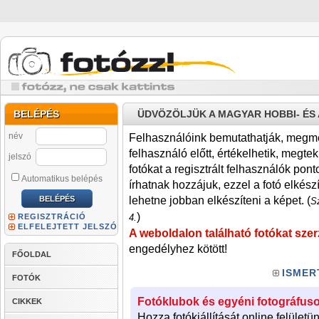
BELÉPÉS
ÜDVÖZÖLJÜK A MAGYAR HOBBI- É
név
Felhasználóink bemutathatják, megmére
felhasználó előtt, értékelhetik, megteki
jelszó
fotókat a regisztrált felhasználók pont
Automatikus belépés
írhatnak hozzájuk, ezzel a fotó elkész
lehetne jobban elkészíteni a képet. (
Sz
)
REGISZTRÁCIÓ
4.
ELFELEJTETT JELSZÓ
A weboldalon található fotókat szer
engedélyhez kötött!
FŐOLDAL
ISMER
FOTÓK
Fotóklubok és egyéni fotográfuso
CIKKEK
Hozza fotókiállítását online felületü