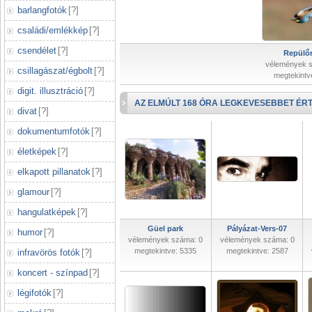
barlangfotók
[
?
]
családi/emlékkép
[
?
]
csendélet
[
?
]
Repülőr
vélemények 
csillagászat/égbolt
[
?
]
megtekintv
digit. illusztráció
[
?
]
AZ ELMÚLT 168 ÓRA LEGKEVESEBBET ÉRT
divat
[
?
]
dokumentumfotók
[
?
]
életképek
[
?
]
elkapott pillanatok
[
?
]
glamour
[
?
]
hangulatképek
[
?
]
Güel park
Pályázat-Vers-07
humor
[
?
]
vélemények száma: 0
vélemények száma: 0
megtekintve: 5335
megtekintve: 2587
infravörös fotók
[
?
]
koncert - színpad
[
?
]
légifotók
[
?
]