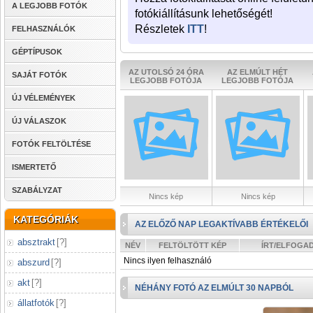
A LEGJOBB FOTÓK
fotókiállításunk lehetőségét!
Részletek
ITT
!
FELHASZNÁLÓK
GÉPTÍPUSOK
AZ UTOLSÓ 24 ÓRA
AZ ELMÚLT HÉT
SAJÁT FOTÓK
LEGJOBB FOTÓJA
LEGJOBB FOTÓJA
ÚJ VÉLEMÉNYEK
ÚJ VÁLASZOK
FOTÓK FELTÖLTÉSE
ISMERTETŐ
SZABÁLYZAT
Nincs kép
Nincs kép
KATEGÓRIÁK
AZ ELŐZŐ NAP LEGAKTÍVABB ÉRTÉKELŐI
absztrakt
[
?
]
NÉV
FELTÖLTÖTT KÉP
ÍRT/ELFOGA
Nincs ilyen felhasználó
abszurd
[
?
]
akt
[
?
]
NÉHÁNY FOTÓ AZ ELMÚLT 30 NAPBÓL
állatfotók
[
?
]