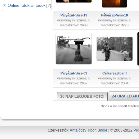
Online fotókiállítások
[
?
]
Pályázat-Vers-19
Pályázat-Vers-18
vélemények száma: 0
vélemények száma: 0
megtekintve: 2489
megtekintve: 3278
Pályázat-Vers-09
Célkeresztben!
vélemények száma: 0
vélemények száma: 0
megtekintve: 2857
megtekintve: 2304
24 ÓRA LEGJO
30 NAP LEGJOBB FOTÓI
Nincs a megadott feltétel
Szerkesztők:
Antalóczy Tibor
,
Birdie
| © 2003-2022
Pix