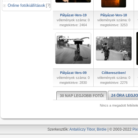
Online fotókiállítások
[
?
]
Pályázat-Vers-19
Pályázat-Vers-18
vélemények száma: 0
vélemények száma: 0
megtekintve: 2464
megtekintve: 3253
Pályázat-Vers-09
Célkeresztben!
vélemények száma: 0
vélemények száma: 0
megtekintve: 2830
megtekintve: 2276
24 ÓRA LEGJO
30 NAP LEGJOBB FOTÓI
Nincs a megadott feltétel
Szerkesztők:
Antalóczy Tibor
,
Birdie
| © 2003-2022
Pix