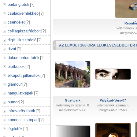
barlangfotók
[
?
]
családi/emlékkép
[
?
]
csendélet
[
?
]
Repülőr
vélemények 
csillagászat/égbolt
[
?
]
megtekintv
digit. illusztráció
[
?
]
AZ ELMÚLT 168 ÓRA LEGKEVESEBBET ÉRT
divat
[
?
]
dokumentumfotók
[
?
]
életképek
[
?
]
elkapott pillanatok
[
?
]
glamour
[
?
]
hangulatképek
[
?
]
Güel park
Pályázat-Vers-07
humor
[
?
]
vélemények száma: 0
vélemények száma: 0
megtekintve: 5308
megtekintve: 2560
infravörös fotók
[
?
]
koncert - színpad
[
?
]
légifotók
[
?
]