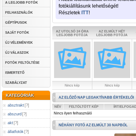
A LEGJOBB FOTÓK
fotókiállításunk lehetőségét!
Részletek
ITT
!
FELHASZNÁLÓK
GÉPTÍPUSOK
AZ UTOLSÓ 24 ÓRA
AZ ELMÚLT HÉT
SAJÁT FOTÓK
LEGJOBB FOTÓJA
LEGJOBB FOTÓJA
ÚJ VÉLEMÉNYEK
ÚJ VÁLASZOK
FOTÓK FELTÖLTÉSE
ISMERTETŐ
SZABÁLYZAT
Nincs kép
Nincs kép
KATEGÓRIÁK
AZ ELŐZŐ NAP LEGAKTÍVABB ÉRTÉKELŐI
absztrakt
[
?
]
NÉV
FELTÖLTÖTT KÉP
ÍRT/ELFOGA
Nincs ilyen felhasználó
abszurd
[
?
]
akt
[
?
]
NÉHÁNY FOTÓ AZ ELMÚLT 30 NAPBÓL
állatfotók
[
?
]