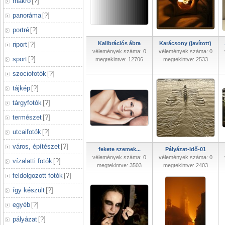
makró
[
?
]
panoráma
[
?
]
portré
[
?
]
Kalibrációs ábra
Karácsony (javított)
riport
[
?
]
vélemények száma: 0
vélemények száma: 0
sport
[
?
]
megtekintve: 12706
megtekintve: 2533
szociofotók
[
?
]
tájkép
[
?
]
tárgyfotók
[
?
]
természet
[
?
]
utcaifotók
[
?
]
város, építészet
[
?
]
fekete szemek...
Pályázat-Idő-01
vélemények száma: 0
vélemények száma: 0
vízalatti fotók
[
?
]
megtekintve: 3503
megtekintve: 2403
feldolgozott fotók
[
?
]
így készült
[
?
]
egyéb
[
?
]
pályázat
[
?
]