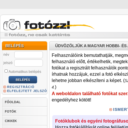
BELÉPÉS
ÜDVÖZÖLJÜK A MAGYAR HOBBI- É
név
Felhasználóink bemutathatják, megmére
felhasználó előtt, értékelhetik, megteki
jelszó
fotókat a regisztrált felhasználók pont
Automatikus belépés
írhatnak hozzájuk, ezzel a fotó elkész
lehetne jobban elkészíteni a képet. (
Sz
)
REGISZTRÁCIÓ
4.
ELFELEJTETT JELSZÓ
A weboldalon található fotókat szer
engedélyhez kötött!
FŐOLDAL
ISMER
FOTÓK
Fotóklubok és egyéni fotográfuso
CIKKEK
Hozza fotókiállítását online felületü