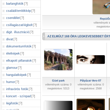
barlangfotók
[
?
]
családi/emlékkép
[
?
]
csendélet
[
?
]
Repülőr
vélemények 
csillagászat/égbolt
[
?
]
megtekintv
digit. illusztráció
[
?
]
AZ ELMÚLT 168 ÓRA LEGKEVESEBBET ÉRT
divat
[
?
]
dokumentumfotók
[
?
]
életképek
[
?
]
elkapott pillanatok
[
?
]
glamour
[
?
]
hangulatképek
[
?
]
Güel park
Pályázat-Vers-07
humor
[
?
]
vélemények száma: 0
vélemények száma: 0
megtekintve: 5313
megtekintve: 2568
infravörös fotók
[
?
]
koncert - színpad
[
?
]
légifotók
[
?
]