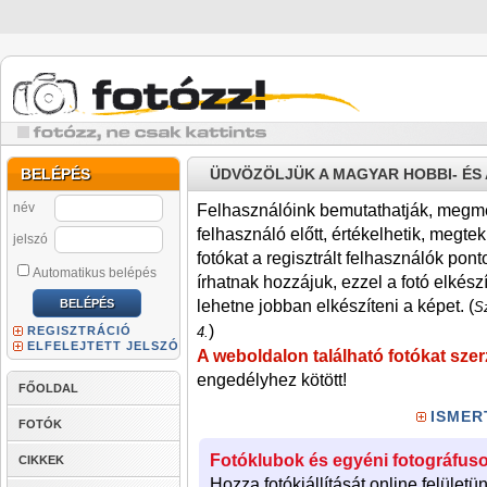
BELÉPÉS
ÜDVÖZÖLJÜK A MAGYAR HOBBI- É
név
Felhasználóink bemutathatják, megmére
felhasználó előtt, értékelhetik, megteki
jelszó
fotókat a regisztrált felhasználók pont
Automatikus belépés
írhatnak hozzájuk, ezzel a fotó elkész
lehetne jobban elkészíteni a képet. (
Sz
)
REGISZTRÁCIÓ
4.
ELFELEJTETT JELSZÓ
A weboldalon található fotókat szer
engedélyhez kötött!
FŐOLDAL
ISMER
FOTÓK
Fotóklubok és egyéni fotográfuso
CIKKEK
Hozza fotókiállítását online felületü