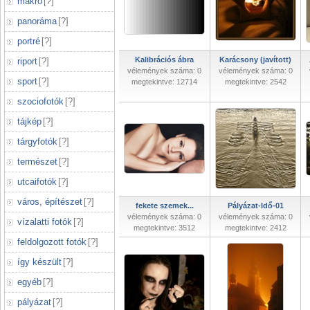
makró
[
?
]
panoráma
[
?
]
portré
[
?
]
Kalibrációs ábra
Karácsony (javított)
riport
[
?
]
vélemények száma: 0
vélemények száma: 0
sport
[
?
]
megtekintve: 12714
megtekintve: 2542
szociofotók
[
?
]
tájkép
[
?
]
tárgyfotók
[
?
]
természet
[
?
]
utcaifotók
[
?
]
város, építészet
[
?
]
fekete szemek...
Pályázat-Idő-01
vélemények száma: 0
vélemények száma: 0
vízalatti fotók
[
?
]
megtekintve: 3512
megtekintve: 2412
feldolgozott fotók
[
?
]
így készült
[
?
]
egyéb
[
?
]
pályázat
[
?
]