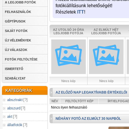
A LEGJOBB FOTÓK
fotókiállításunk lehetőségét!
Részletek
ITT
!
FELHASZNÁLÓK
GÉPTÍPUSOK
AZ UTOLSÓ 24 ÓRA
AZ ELMÚLT HÉT
SAJÁT FOTÓK
LEGJOBB FOTÓJA
LEGJOBB FOTÓJA
ÚJ VÉLEMÉNYEK
ÚJ VÁLASZOK
FOTÓK FELTÖLTÉSE
ISMERTETŐ
SZABÁLYZAT
Nincs kép
Nincs kép
KATEGÓRIÁK
AZ ELŐZŐ NAP LEGAKTÍVABB ÉRTÉKELŐI
absztrakt
[
?
]
NÉV
FELTÖLTÖTT KÉP
ÍRT/ELFOGA
Nincs ilyen felhasználó
abszurd
[
?
]
akt
[
?
]
NÉHÁNY FOTÓ AZ ELMÚLT 30 NAPBÓL
állatfotók
[
?
]