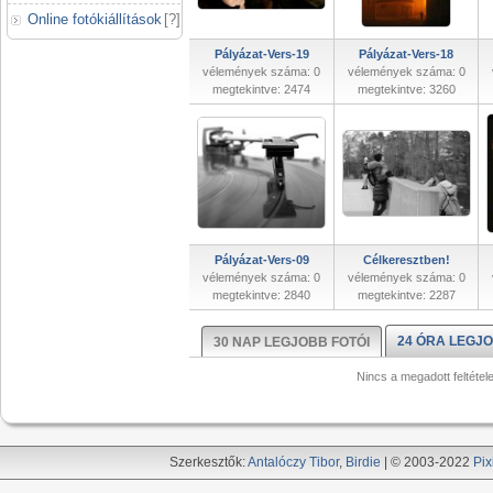
Online fotókiállítások
[
?
]
Pályázat-Vers-19
Pályázat-Vers-18
vélemények száma: 0
vélemények száma: 0
megtekintve: 2474
megtekintve: 3260
Pályázat-Vers-09
Célkeresztben!
vélemények száma: 0
vélemények száma: 0
megtekintve: 2840
megtekintve: 2287
24 ÓRA LEGJO
30 NAP LEGJOBB FOTÓI
Nincs a megadott feltétel
Szerkesztők:
Antalóczy Tibor
,
Birdie
| © 2003-2022
Pix