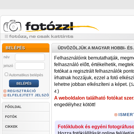
BELÉPÉS
ÜDVÖZÖLJÜK A MAGYAR HOBBI- É
név
Felhasználóink bemutathatják, megmére
felhasználó előtt, értékelhetik, megteki
jelszó
fotókat a regisztrált felhasználók pont
Automatikus belépés
írhatnak hozzájuk, ezzel a fotó elkész
lehetne jobban elkészíteni a képet. (
Sz
)
REGISZTRÁCIÓ
4.
ELFELEJTETT JELSZÓ
A weboldalon található fotókat szer
engedélyhez kötött!
FŐOLDAL
ISMER
FOTÓK
Fotóklubok és egyéni fotográfuso
CIKKEK
Hozza fotókiállítását online felületü