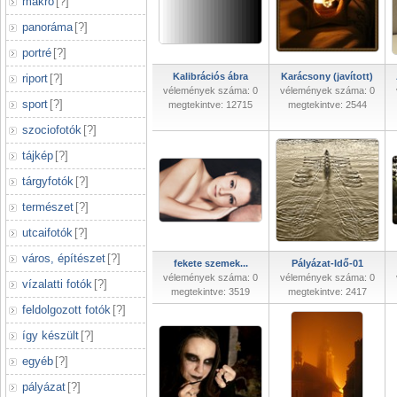
makró
[
?
]
panoráma
[
?
]
portré
[
?
]
Kalibrációs ábra
Karácsony (javított)
riport
[
?
]
vélemények száma: 0
vélemények száma: 0
sport
[
?
]
megtekintve: 12715
megtekintve: 2544
szociofotók
[
?
]
tájkép
[
?
]
tárgyfotók
[
?
]
természet
[
?
]
utcaifotók
[
?
]
város, építészet
[
?
]
fekete szemek...
Pályázat-Idő-01
vélemények száma: 0
vélemények száma: 0
vízalatti fotók
[
?
]
megtekintve: 3519
megtekintve: 2417
feldolgozott fotók
[
?
]
így készült
[
?
]
egyéb
[
?
]
pályázat
[
?
]