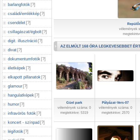
barlangfotók
[
?
]
családi/emlékkép
[
?
]
csendélet
[
?
]
Repülőr
vélemények 
csillagászat/égbolt
[
?
]
megtekintv
digit. illusztráció
[
?
]
AZ ELMÚLT 168 ÓRA LEGKEVESEBBET ÉRT
divat
[
?
]
dokumentumfotók
[
?
]
életképek
[
?
]
elkapott pillanatok
[
?
]
glamour
[
?
]
hangulatképek
[
?
]
Güel park
Pályázat-Vers-07
humor
[
?
]
vélemények száma: 0
vélemények száma: 0
megtekintve: 5319
megtekintve: 2570
infravörös fotók
[
?
]
koncert - színpad
[
?
]
légifotók
[
?
]