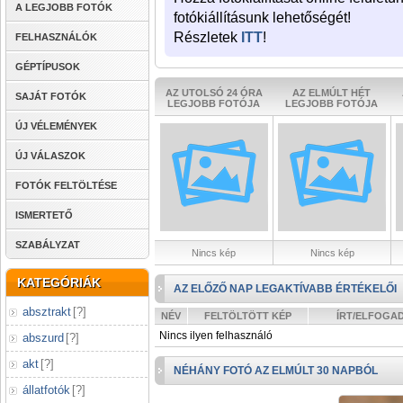
A LEGJOBB FOTÓK
fotókiállításunk lehetőségét!
Részletek
ITT
!
FELHASZNÁLÓK
GÉPTÍPUSOK
AZ UTOLSÓ 24 ÓRA
AZ ELMÚLT HÉT
SAJÁT FOTÓK
LEGJOBB FOTÓJA
LEGJOBB FOTÓJA
ÚJ VÉLEMÉNYEK
ÚJ VÁLASZOK
FOTÓK FELTÖLTÉSE
ISMERTETŐ
SZABÁLYZAT
Nincs kép
Nincs kép
KATEGÓRIÁK
AZ ELŐZŐ NAP LEGAKTÍVABB ÉRTÉKELŐI
absztrakt
[
?
]
NÉV
FELTÖLTÖTT KÉP
ÍRT/ELFOGA
Nincs ilyen felhasználó
abszurd
[
?
]
akt
[
?
]
NÉHÁNY FOTÓ AZ ELMÚLT 30 NAPBÓL
állatfotók
[
?
]