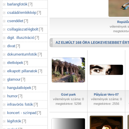
barlangfotók
[
?
]
családi/emlékkép
[
?
]
csendélet
[
?
]
Repülőr
vélemények 
csillagászat/égbolt
[
?
]
megtekintv
digit. illusztráció
[
?
]
AZ ELMÚLT 168 ÓRA LEGKEVESEBBET ÉRT
divat
[
?
]
dokumentumfotók
[
?
]
életképek
[
?
]
elkapott pillanatok
[
?
]
glamour
[
?
]
hangulatképek
[
?
]
Güel park
Pályázat-Vers-07
humor
[
?
]
vélemények száma: 0
vélemények száma: 0
megtekintve: 5298
megtekintve: 2556
infravörös fotók
[
?
]
koncert - színpad
[
?
]
légifotók
[
?
]