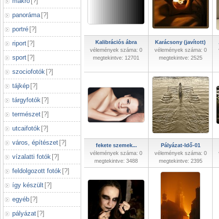
makró
[
?
]
panoráma
[
?
]
portré
[
?
]
Kalibrációs ábra
Karácsony (javított)
riport
[
?
]
vélemények száma: 0
vélemények száma: 0
sport
[
?
]
megtekintve: 12701
megtekintve: 2525
szociofotók
[
?
]
tájkép
[
?
]
tárgyfotók
[
?
]
természet
[
?
]
utcaifotók
[
?
]
város, építészet
[
?
]
fekete szemek...
Pályázat-Idő-01
vélemények száma: 0
vélemények száma: 0
vízalatti fotók
[
?
]
megtekintve: 3488
megtekintve: 2395
feldolgozott fotók
[
?
]
így készült
[
?
]
egyéb
[
?
]
pályázat
[
?
]