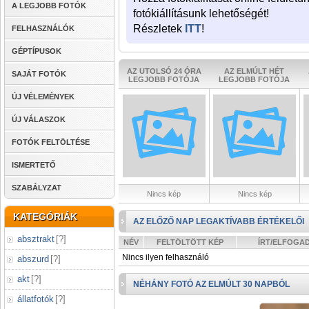
A LEGJOBB FOTÓK
fotókiállításunk lehetőségét!
Részletek
ITT
!
FELHASZNÁLÓK
GÉPTÍPUSOK
AZ UTOLSÓ 24 ÓRA
AZ ELMÚLT HÉT
SAJÁT FOTÓK
LEGJOBB FOTÓJA
LEGJOBB FOTÓJA
ÚJ VÉLEMÉNYEK
ÚJ VÁLASZOK
FOTÓK FELTÖLTÉSE
ISMERTETŐ
SZABÁLYZAT
Nincs kép
Nincs kép
KATEGÓRIÁK
AZ ELŐZŐ NAP LEGAKTÍVABB ÉRTÉKELŐI
absztrakt
[
?
]
NÉV
FELTÖLTÖTT KÉP
ÍRT/ELFOGA
Nincs ilyen felhasználó
abszurd
[
?
]
akt
[
?
]
NÉHÁNY FOTÓ AZ ELMÚLT 30 NAPBÓL
állatfotók
[
?
]