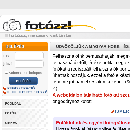
BELÉPÉS
ÜDVÖZÖLJÜK A MAGYAR HOBBI- É
név
Felhasználóink bemutathatják, megmére
felhasználó előtt, értékelhetik, megteki
jelszó
fotókat a regisztrált felhasználók pont
Automatikus belépés
írhatnak hozzájuk, ezzel a fotó elkész
lehetne jobban elkészíteni a képet. (
Sz
)
REGISZTRÁCIÓ
4.
ELFELEJTETT JELSZÓ
A weboldalon található fotókat szer
engedélyhez kötött!
FŐOLDAL
ISMER
FOTÓK
Fotóklubok és egyéni fotográfuso
CIKKEK
Hozza fotókiállítását online felületü