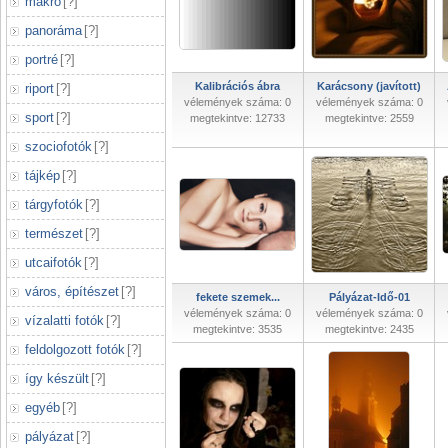
makró
[
?
]
panoráma
[
?
]
portré
[
?
]
Kalibrációs ábra
Karácsony (javított)
riport
[
?
]
vélemények száma: 0
vélemények száma: 0
sport
[
?
]
megtekintve: 12733
megtekintve: 2559
szociofotók
[
?
]
tájkép
[
?
]
tárgyfotók
[
?
]
természet
[
?
]
utcaifotók
[
?
]
város, építészet
[
?
]
fekete szemek...
Pályázat-Idő-01
vélemények száma: 0
vélemények száma: 0
vízalatti fotók
[
?
]
megtekintve: 3535
megtekintve: 2435
feldolgozott fotók
[
?
]
így készült
[
?
]
egyéb
[
?
]
pályázat
[
?
]