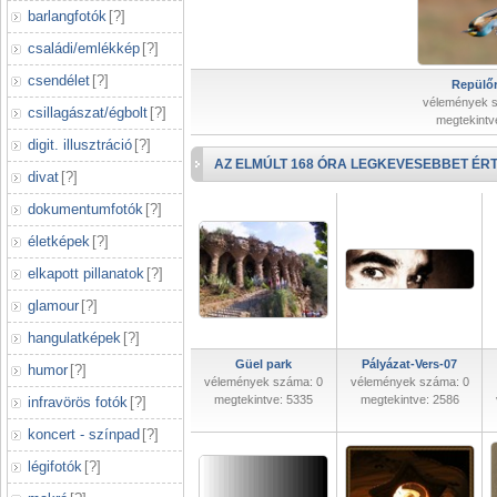
barlangfotók
[
?
]
családi/emlékkép
[
?
]
csendélet
[
?
]
Repülőr
vélemények 
csillagászat/égbolt
[
?
]
megtekintv
digit. illusztráció
[
?
]
AZ ELMÚLT 168 ÓRA LEGKEVESEBBET ÉRT
divat
[
?
]
dokumentumfotók
[
?
]
életképek
[
?
]
elkapott pillanatok
[
?
]
glamour
[
?
]
hangulatképek
[
?
]
Güel park
Pályázat-Vers-07
humor
[
?
]
vélemények száma: 0
vélemények száma: 0
megtekintve: 5335
megtekintve: 2586
infravörös fotók
[
?
]
koncert - színpad
[
?
]
légifotók
[
?
]