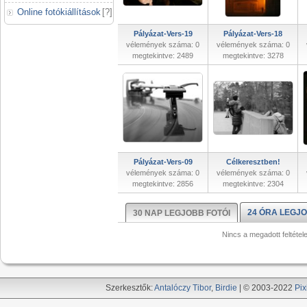
Online fotókiállítások
[
?
]
Pályázat-Vers-19
Pályázat-Vers-18
vélemények száma: 0
vélemények száma: 0
megtekintve: 2489
megtekintve: 3278
Pályázat-Vers-09
Célkeresztben!
vélemények száma: 0
vélemények száma: 0
megtekintve: 2856
megtekintve: 2304
24 ÓRA LEGJO
30 NAP LEGJOBB FOTÓI
Nincs a megadott feltétel
Szerkesztők:
Antalóczy Tibor
,
Birdie
| © 2003-2022
Pix