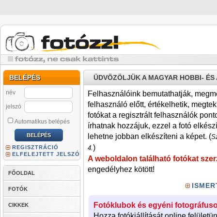
BELÉPÉS
ÜDVÖZÖLJÜK A MAGYAR HOBBI- É
név
Felhasználóink bemutathatják, megmére
felhasználó előtt, értékelhetik, megteki
jelszó
fotókat a regisztrált felhasználók pont
Automatikus belépés
írhatnak hozzájuk, ezzel a fotó elkész
lehetne jobban elkészíteni a képet. (
Sz
)
REGISZTRÁCIÓ
4.
ELFELEJTETT JELSZÓ
A weboldalon található fotókat szer
engedélyhez kötött!
FŐOLDAL
ISMER
FOTÓK
Fotóklubok és egyéni fotográfuso
CIKKEK
Hozza fotókiállítását online felületü