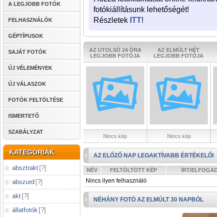
A LEGJOBB FOTÓK
fotókiállításunk lehetőségét!
Részletek
ITT
!
FELHASZNÁLÓK
GÉPTÍPUSOK
AZ UTOLSÓ 24 ÓRA
AZ ELMÚLT HÉT
SAJÁT FOTÓK
LEGJOBB FOTÓJA
LEGJOBB FOTÓJA
ÚJ VÉLEMÉNYEK
ÚJ VÁLASZOK
FOTÓK FELTÖLTÉSE
ISMERTETŐ
SZABÁLYZAT
Nincs kép
Nincs kép
KATEGÓRIÁK
AZ ELŐZŐ NAP LEGAKTÍVABB ÉRTÉKELŐI
absztrakt
[
?
]
NÉV
FELTÖLTÖTT KÉP
ÍRT/ELFOGA
Nincs ilyen felhasználó
abszurd
[
?
]
akt
[
?
]
NÉHÁNY FOTÓ AZ ELMÚLT 30 NAPBÓL
állatfotók
[
?
]