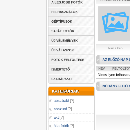
LEGJOBB FOTÓJ
A LEGJOBB FOTÓK
FELHASZNÁLÓK
GÉPTÍPUSOK
SAJÁT FOTÓK
ÚJ VÉLEMÉNYEK
Nincs kép
ÚJ VÁLASZOK
AZ ELŐZŐ NAP 
FOTÓK FELTÖLTÉSE
NÉV
FELTÖLTÖ
ISMERTETŐ
Nincs ilyen felhaszn
SZABÁLYZAT
NÉHÁNY FOTÓ 
KATEGÓRIÁK
absztrakt
[
?
]
abszurd
[
?
]
akt
[
?
]
állatfotók
[
?
]