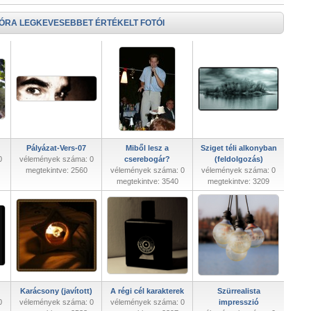
 ÓRA LEGKEVESEBBET ÉRTÉKELT FOTÓI
Pályázat-Vers-07
Miből lesz a
Sziget téli alkonyban
0
vélemények száma: 0
cserebogár?
(feldolgozás)
megtekintve: 2560
vélemények száma: 0
vélemények száma: 0
megtekintve: 3540
megtekintve: 3209
Karácsony (javított)
A régi cél karakterek
Szürrealista
0
vélemények száma: 0
vélemények száma: 0
impresszió