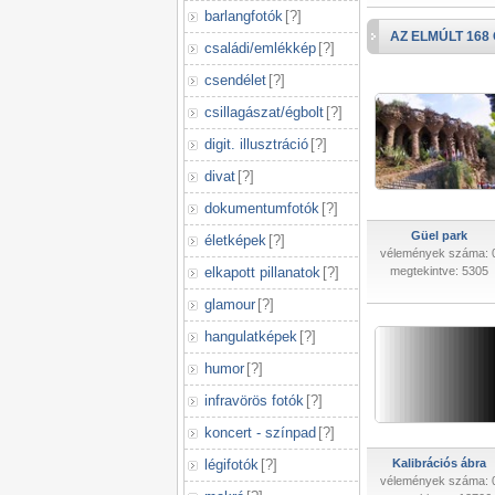
barlangfotók
[
?
]
AZ ELMÚLT 168
családi/emlékkép
[
?
]
csendélet
[
?
]
csillagászat/égbolt
[
?
]
digit. illusztráció
[
?
]
divat
[
?
]
dokumentumfotók
[
?
]
Güel park
életképek
[
?
]
vélemények száma: 
elkapott pillanatok
[
?
]
megtekintve: 5305
glamour
[
?
]
hangulatképek
[
?
]
humor
[
?
]
infravörös fotók
[
?
]
koncert - színpad
[
?
]
légifotók
[
?
]
Kalibrációs ábra
vélemények száma: 