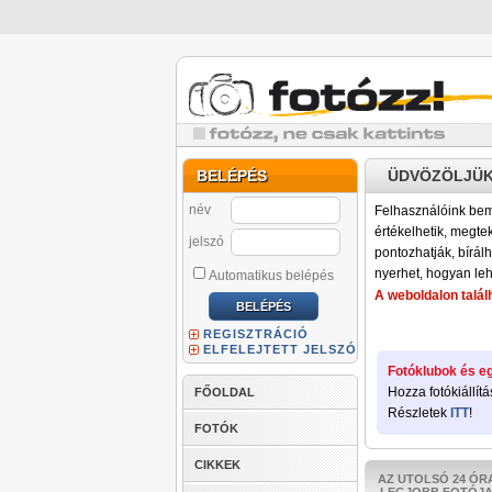
BELÉPÉS
ÜDVÖZÖLJÜK
név
Felhasználóink bemu
értékelhetik, megteki
jelszó
pontozhatják, bírálh
nyerhet, hogyan leh
Automatikus belépés
A weboldalon találh
REGISZTRÁCIÓ
ELFELEJTETT JELSZÓ
Fotóklubok és eg
Hozza fotókiállítá
FŐOLDAL
Részletek
ITT
!
FOTÓK
CIKKEK
AZ UTOLSÓ 24 ÓR