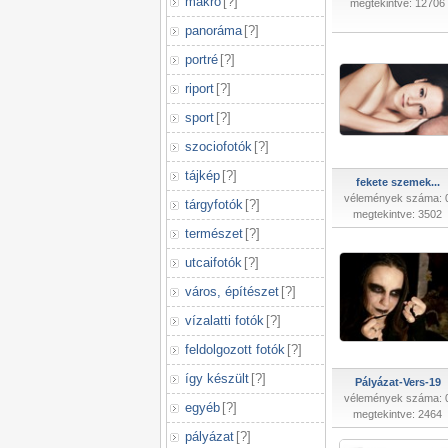
makró
[
?
]
megtekintve: 12706
panoráma
[
?
]
portré
[
?
]
riport
[
?
]
sport
[
?
]
szociofotók
[
?
]
tájkép
[
?
]
fekete szemek...
vélemények száma: 
tárgyfotók
[
?
]
megtekintve: 3502
természet
[
?
]
utcaifotók
[
?
]
város, építészet
[
?
]
vízalatti fotók
[
?
]
feldolgozott fotók
[
?
]
így készült
[
?
]
Pályázat-Vers-19
vélemények száma: 
egyéb
[
?
]
megtekintve: 2464
pályázat
[
?
]