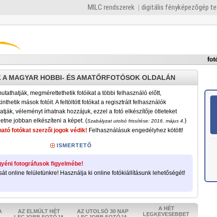
MILC rendszerek
digitális fényképezőgép t
fot
 A MAGYAR HOBBI- ÉS AMATŐRFOTÓSOK OLDALÁN
tathatják, megmérettethetik fotóikat a többi felhasználó előtt,
nthetik mások fotóit. A feltöltött fotókat a regisztrált felhasználók
atják, véleményt írhatnak hozzájuk, ezzel a fotó elkészítője ötleteket
etne jobban elkészíteni a képet. (
)
Szabályzat utolsó frissítése: 2016. május 4.
ató fotókat szerzői jogok védik!
Felhasználásuk engedélyhez kötött!
ISMERTETŐ
yéni fotográfusok figyelmébe!
sát online felületünkre! Használja ki online fotókiállításunk lehetőségét!
A HÉT
A
AZ ELMÚLT HÉT
AZ UTOLSÓ 30 NAP
LEGKEVESEBBET