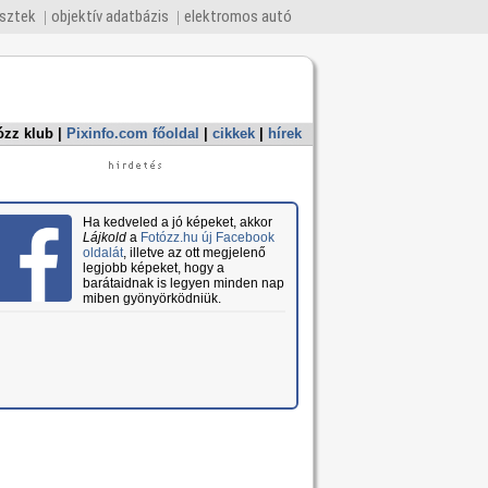
esztek
objektív adatbázis
elektromos autó
ózz klub
|
Pixinfo.com főoldal
|
cikkek
|
hírek
Ha kedveled a jó képeket, akkor
Lájkold
a
Fotózz.hu új Facebook
oldalát
, illetve az ott megjelenő
legjobb képeket, hogy a
barátaidnak is legyen minden nap
miben gyönyörködniük.