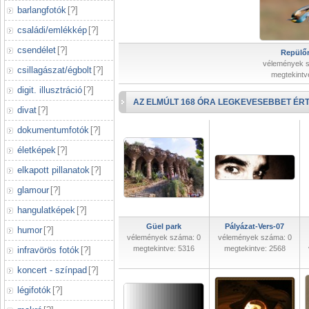
barlangfotók
[
?
]
családi/emlékkép
[
?
]
csendélet
[
?
]
Repülőr
vélemények 
csillagászat/égbolt
[
?
]
megtekintv
digit. illusztráció
[
?
]
AZ ELMÚLT 168 ÓRA LEGKEVESEBBET ÉRT
divat
[
?
]
dokumentumfotók
[
?
]
életképek
[
?
]
elkapott pillanatok
[
?
]
glamour
[
?
]
hangulatképek
[
?
]
Güel park
Pályázat-Vers-07
humor
[
?
]
vélemények száma: 0
vélemények száma: 0
megtekintve: 5316
megtekintve: 2568
infravörös fotók
[
?
]
koncert - színpad
[
?
]
légifotók
[
?
]