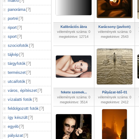
makró
[
?
]
panoráma
[
?
]
portré
[
?
]
Kalibrációs ábra
Karácsony (javított)
riport
[
?
]
vélemények száma: 0
vélemények száma: 0
sport
[
?
]
megtekintve: 12714
megtekintve: 2543
szociofotók
[
?
]
tájkép
[
?
]
tárgyfotók
[
?
]
természet
[
?
]
utcaifotók
[
?
]
város, építészet
[
?
]
fekete szemek...
Pályázat-Idő-01
vélemények száma: 0
vélemények száma: 0
vízalatti fotók
[
?
]
megtekintve: 3514
megtekintve: 2412
feldolgozott fotók
[
?
]
így készült
[
?
]
egyéb
[
?
]
pályázat
[
?
]