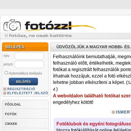
BELÉPÉS
ÜDVÖZÖLJÜK A MAGYAR HOBBI- É
név
Felhasználóink bemutathatják, megmére
felhasználó előtt, értékelhetik, megteki
jelszó
fotókat a regisztrált felhasználók pont
Automatikus belépés
írhatnak hozzájuk, ezzel a fotó elkész
lehetne jobban elkészíteni a képet. (
Sz
)
REGISZTRÁCIÓ
4.
ELFELEJTETT JELSZÓ
A weboldalon található fotókat szer
engedélyhez kötött!
FŐOLDAL
ISMER
FOTÓK
Fotóklubok és egyéni fotográfuso
CIKKEK
Hozza fotókiállítását online felületü