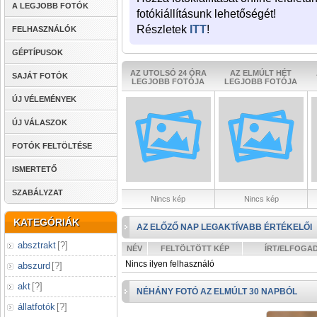
A LEGJOBB FOTÓK
fotókiállításunk lehetőségét!
Részletek
ITT
!
FELHASZNÁLÓK
GÉPTÍPUSOK
AZ UTOLSÓ 24 ÓRA
AZ ELMÚLT HÉT
SAJÁT FOTÓK
LEGJOBB FOTÓJA
LEGJOBB FOTÓJA
ÚJ VÉLEMÉNYEK
ÚJ VÁLASZOK
FOTÓK FELTÖLTÉSE
ISMERTETŐ
SZABÁLYZAT
Nincs kép
Nincs kép
KATEGÓRIÁK
AZ ELŐZŐ NAP LEGAKTÍVABB ÉRTÉKELŐI
absztrakt
[
?
]
NÉV
FELTÖLTÖTT KÉP
ÍRT/ELFOGA
Nincs ilyen felhasználó
abszurd
[
?
]
akt
[
?
]
NÉHÁNY FOTÓ AZ ELMÚLT 30 NAPBÓL
állatfotók
[
?
]