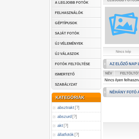
LEGJOBB FOTÓJ
A LEGJOBB FOTÓK
FELHASZNÁLÓK
GÉPTÍPUSOK
SAJÁT FOTÓK
ÚJ VÉLEMÉNYEK
Nincs kép
ÚJ VÁLASZOK
AZ ELŐZŐ NAP 
FOTÓK FELTÖLTÉSE
NÉV
FELTÖLTÖ
ISMERTETŐ
Nincs ilyen felhaszn
SZABÁLYZAT
NÉHÁNY FOTÓ 
KATEGÓRIÁK
absztrakt
[
?
]
abszurd
[
?
]
akt
[
?
]
állatfotók
[
?
]