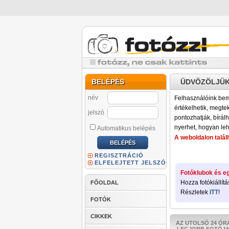
BELÉPÉS
ÜDVÖZÖLJÜK
név
Felhasználóink bemu
értékelhetik, megteki
jelszó
pontozhatják, bírálh
nyerhet, hogyan leh
Automatikus belépés
A weboldalon találh
REGISZTRÁCIÓ
ELFELEJTETT JELSZÓ
Fotóklubok és eg
Hozza fotókiállítá
FŐOLDAL
Részletek
ITT
!
FOTÓK
CIKKEK
AZ UTOLSÓ 24 ÓR