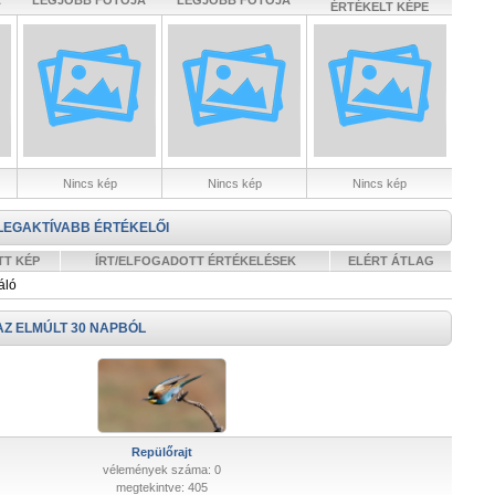
A
LEGJOBB FOTÓJA
LEGJOBB FOTÓJA
ÉRTÉKELT KÉPE
Nincs kép
Nincs kép
Nincs kép
LEGAKTÍVABB ÉRTÉKELŐI
TT KÉP
ÍRT/ELFOGADOTT ÉRTÉKELÉSEK
ELÉRT ÁTLAG
áló
AZ ELMÚLT 30 NAPBÓL
Repülőrajt
vélemények száma: 0
megtekintve: 405