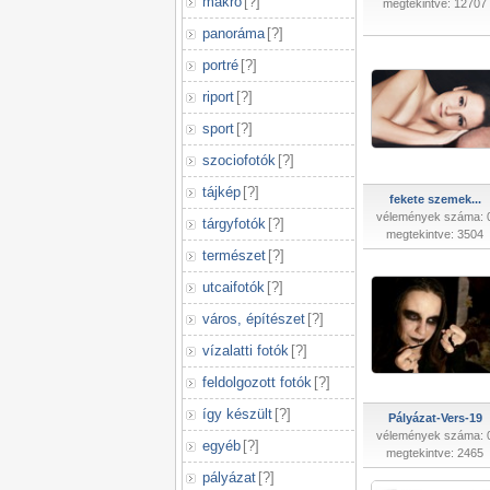
makró
[
?
]
megtekintve: 12707
panoráma
[
?
]
portré
[
?
]
riport
[
?
]
sport
[
?
]
szociofotók
[
?
]
tájkép
[
?
]
fekete szemek...
vélemények száma: 
tárgyfotók
[
?
]
megtekintve: 3504
természet
[
?
]
utcaifotók
[
?
]
város, építészet
[
?
]
vízalatti fotók
[
?
]
feldolgozott fotók
[
?
]
így készült
[
?
]
Pályázat-Vers-19
vélemények száma: 
egyéb
[
?
]
megtekintve: 2465
pályázat
[
?
]