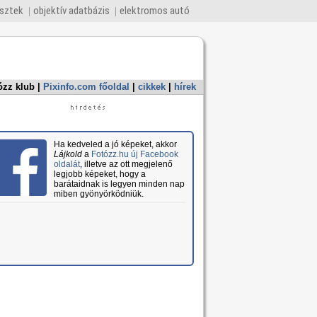
esztek
objektív adatbázis
elektromos autó
ózz klub
|
Pixinfo.com főoldal
|
cikkek
|
hírek
Ha kedveled a jó képeket, akkor
Lájkold
a
Fotózz.hu új Facebook
oldalát
, illetve az ott megjelenő
legjobb képeket, hogy a
barátaidnak is legyen minden nap
miben gyönyörködniük.