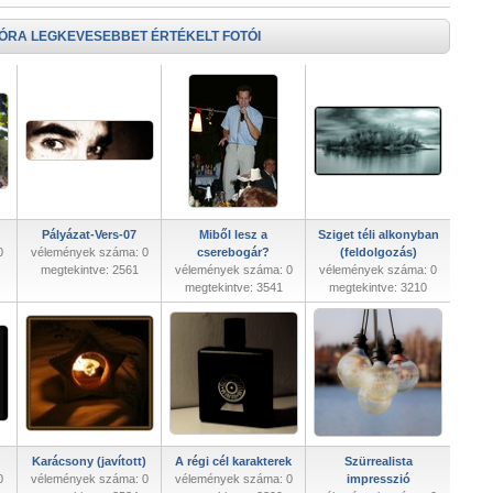
 ÓRA LEGKEVESEBBET ÉRTÉKELT FOTÓI
Pályázat-Vers-07
Miből lesz a
Sziget téli alkonyban
0
vélemények száma: 0
cserebogár?
(feldolgozás)
megtekintve: 2561
vélemények száma: 0
vélemények száma: 0
megtekintve: 3541
megtekintve: 3210
Karácsony (javított)
A régi cél karakterek
Szürrealista
0
vélemények száma: 0
vélemények száma: 0
impresszió