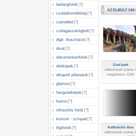
barlangfotók
[
?
]
AZ ELMÚLT 168
családi/emlékkép
[
?
]
csendélet
[
?
]
csillagászat/égbolt
[
?
]
digit. illusztráció
[
?
]
divat
[
?
]
dokumentumfotók
[
?
]
Güel park
életképek
[
?
]
vélemények száma: 
elkapott pillanatok
[
?
]
megtekintve: 5309
glamour
[
?
]
hangulatképek
[
?
]
humor
[
?
]
infravörös fotók
[
?
]
koncert - színpad
[
?
]
légifotók
[
?
]
Kalibrációs ábra
vélemények száma: 