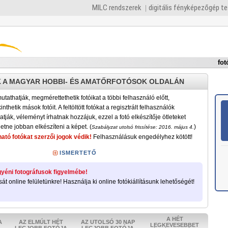
MILC rendszerek
digitális fényképezőgép t
fot
 A MAGYAR HOBBI- ÉS AMATŐRFOTÓSOK OLDALÁN
tathatják, megmérettethetik fotóikat a többi felhasználó előtt,
nthetik mások fotóit. A feltöltött fotókat a regisztrált felhasználók
atják, véleményt írhatnak hozzájuk, ezzel a fotó elkészítője ötleteket
etne jobban elkészíteni a képet. (
)
Szabályzat utolsó frissítése: 2016. május 4.
ató fotókat szerzői jogok védik!
Felhasználásuk engedélyhez kötött!
ISMERTETŐ
yéni fotográfusok figyelmébe!
sát online felületünkre! Használja ki online fotókiállításunk lehetőségét!
A HÉT
A
AZ ELMÚLT HÉT
AZ UTOLSÓ 30 NAP
LEGKEVESEBBET