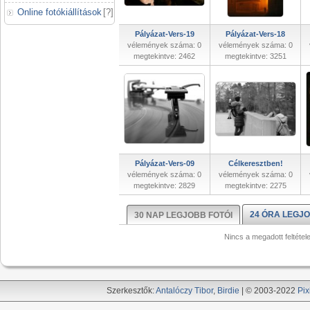
Online fotókiállítások
[
?
]
Pályázat-Vers-19
Pályázat-Vers-18
vélemények száma: 0
vélemények száma: 0
megtekintve: 2462
megtekintve: 3251
Pályázat-Vers-09
Célkeresztben!
vélemények száma: 0
vélemények száma: 0
megtekintve: 2829
megtekintve: 2275
24 ÓRA LEGJO
30 NAP LEGJOBB FOTÓI
Nincs a megadott feltétel
Szerkesztők:
Antalóczy Tibor
,
Birdie
| © 2003-2022
Pix