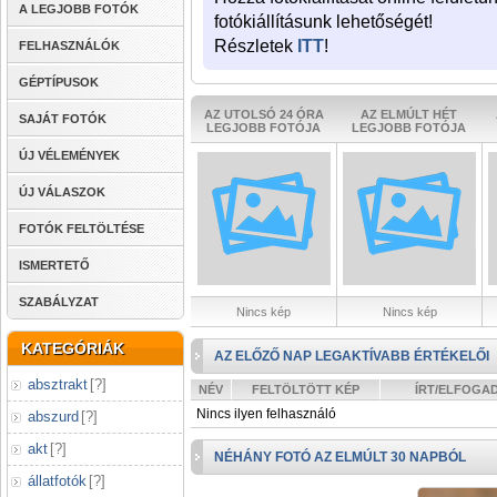
A LEGJOBB FOTÓK
fotókiállításunk lehetőségét!
Részletek
ITT
!
FELHASZNÁLÓK
GÉPTÍPUSOK
AZ UTOLSÓ 24 ÓRA
AZ ELMÚLT HÉT
SAJÁT FOTÓK
LEGJOBB FOTÓJA
LEGJOBB FOTÓJA
ÚJ VÉLEMÉNYEK
ÚJ VÁLASZOK
FOTÓK FELTÖLTÉSE
ISMERTETŐ
SZABÁLYZAT
Nincs kép
Nincs kép
KATEGÓRIÁK
AZ ELŐZŐ NAP LEGAKTÍVABB ÉRTÉKELŐI
absztrakt
[
?
]
NÉV
FELTÖLTÖTT KÉP
ÍRT/ELFOGA
Nincs ilyen felhasználó
abszurd
[
?
]
akt
[
?
]
NÉHÁNY FOTÓ AZ ELMÚLT 30 NAPBÓL
állatfotók
[
?
]