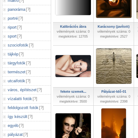
makró
[
?
]
panoráma
[
?
]
portré
[
?
]
Kalibrációs ábra
Karácsony (javított)
riport
[
?
]
vélemények száma: 0
vélemények száma: 0
sport
[
?
]
megtekintve: 12705
megtekintve: 2527
szociofotók
[
?
]
tájkép
[
?
]
tárgyfotók
[
?
]
természet
[
?
]
utcaifotók
[
?
]
város, építészet
[
?
]
fekete szemek...
Pályázat-Idő-01
vélemények száma: 0
vélemények száma: 0
vízalatti fotók
[
?
]
megtekintve: 3500
megtekintve: 2398
feldolgozott fotók
[
?
]
így készült
[
?
]
egyéb
[
?
]
pályázat
[
?
]