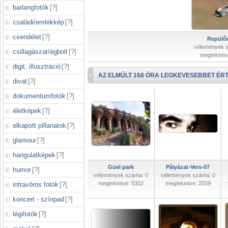
barlangfotók
[
?
]
családi/emlékkép
[
?
]
csendélet
[
?
]
Repülőr
vélemények 
csillagászat/égbolt
[
?
]
megtekintv
digit. illusztráció
[
?
]
AZ ELMÚLT 168 ÓRA LEGKEVESEBBET ÉRT
divat
[
?
]
dokumentumfotók
[
?
]
életképek
[
?
]
elkapott pillanatok
[
?
]
glamour
[
?
]
hangulatképek
[
?
]
Güel park
Pályázat-Vers-07
humor
[
?
]
vélemények száma: 0
vélemények száma: 0
megtekintve: 5302
megtekintve: 2559
infravörös fotók
[
?
]
koncert - színpad
[
?
]
légifotók
[
?
]