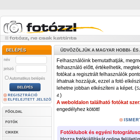
BELÉPÉS
ÜDVÖZÖLJÜK A MAGYAR HOBBI- É
név
Felhasználóink bemutathatják, megmére
felhasználó előtt, értékelhetik, megteki
jelszó
fotókat a regisztrált felhasználók pont
Automatikus belépés
írhatnak hozzájuk, ezzel a fotó elkész
lehetne jobban elkészíteni a képet. (
Sz
)
REGISZTRÁCIÓ
4.
ELFELEJTETT JELSZÓ
A weboldalon található fotókat szer
engedélyhez kötött!
FŐOLDAL
ISMER
FOTÓK
Fotóklubok és egyéni fotográfuso
CIKKEK
Hozza fotókiállítását online felületü