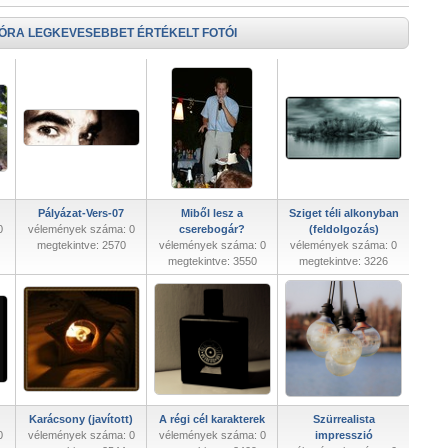
 ÓRA LEGKEVESEBBET ÉRTÉKELT FOTÓI
Pályázat-Vers-07
Miből lesz a
Sziget téli alkonyban
0
vélemények száma: 0
cserebogár?
(feldolgozás)
megtekintve: 2570
vélemények száma: 0
vélemények száma: 0
megtekintve: 3550
megtekintve: 3226
Karácsony (javított)
A régi cél karakterek
Szürrealista
0
vélemények száma: 0
vélemények száma: 0
impresszió