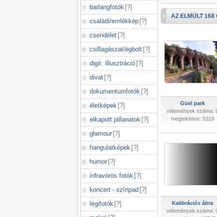
barlangfotók
[
?
]
AZ ELMÚLT 168
családi/emlékkép
[
?
]
csendélet
[
?
]
csillagászat/égbolt
[
?
]
digit. illusztráció
[
?
]
divat
[
?
]
dokumentumfotók
[
?
]
Güel park
életképek
[
?
]
vélemények száma: 
elkapott pillanatok
[
?
]
megtekintve: 5319
glamour
[
?
]
hangulatképek
[
?
]
humor
[
?
]
infravörös fotók
[
?
]
koncert - színpad
[
?
]
légifotók
[
?
]
Kalibrációs ábra
vélemények száma: 