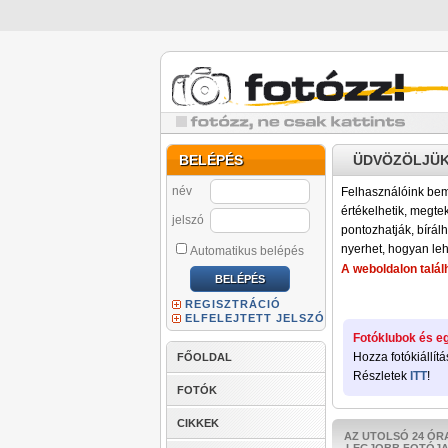
BELÉPÉS
ÜDVÖZÖLJÜK
név
Felhasználóink bemu
értékelhetik, megteki
jelszó
pontozhatják, bírálh
nyerhet, hogyan leh
Automatikus belépés
A weboldalon találh
REGISZTRÁCIÓ
ELFELEJTETT JELSZÓ
Fotóklubok és eg
Hozza fotókiállítá
FŐOLDAL
Részletek
ITT
!
FOTÓK
CIKKEK
AZ UTOLSÓ 24 ÓR