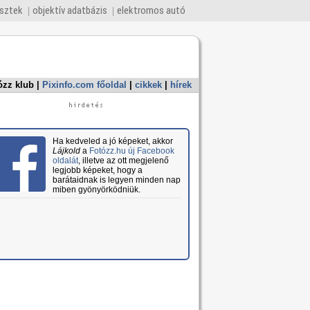
esztek
objektív adatbázis
elektromos autó
ózz klub
|
Pixinfo.com főoldal
|
cikkek
|
hírek
Ha kedveled a jó képeket, akkor
Lájkold
a
Fotózz.hu új Facebook
oldalát
, illetve az ott megjelenő
legjobb képeket, hogy a
barátaidnak is legyen minden nap
miben gyönyörködniük.