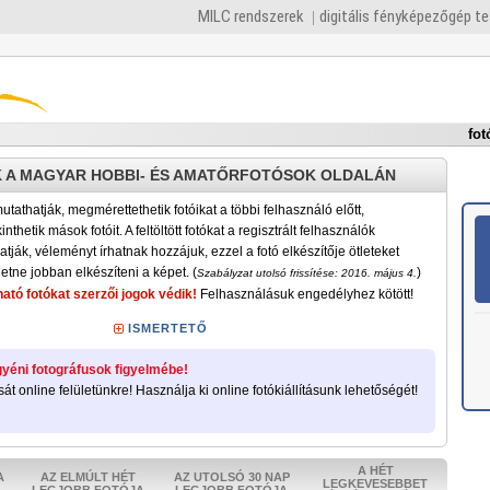
MILC rendszerek
digitális fényképezőgép t
fot
 A MAGYAR HOBBI- ÉS AMATŐRFOTÓSOK OLDALÁN
tathatják, megmérettethetik fotóikat a többi felhasználó előtt,
nthetik mások fotóit. A feltöltött fotókat a regisztrált felhasználók
atják, véleményt írhatnak hozzájuk, ezzel a fotó elkészítője ötleteket
etne jobban elkészíteni a képet. (
)
Szabályzat utolsó frissítése: 2016. május 4.
ató fotókat szerzői jogok védik!
Felhasználásuk engedélyhez kötött!
ISMERTETŐ
yéni fotográfusok figyelmébe!
sát online felületünkre! Használja ki online fotókiállításunk lehetőségét!
A HÉT
A
AZ ELMÚLT HÉT
AZ UTOLSÓ 30 NAP
LEGKEVESEBBET