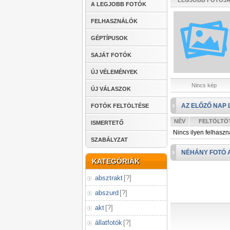
LEGJOBB FOTÓJ
A LEGJOBB FOTÓK
FELHASZNÁLÓK
GÉPTÍPUSOK
SAJÁT FOTÓK
ÚJ VÉLEMÉNYEK
Nincs kép
ÚJ VÁLASZOK
AZ ELŐZŐ NAP 
FOTÓK FELTÖLTÉSE
NÉV
FELTÖLTÖ
ISMERTETŐ
Nincs ilyen felhaszn
SZABÁLYZAT
NÉHÁNY FOTÓ 
KATEGÓRIÁK
absztrakt
[
?
]
abszurd
[
?
]
akt
[
?
]
állatfotók
[
?
]