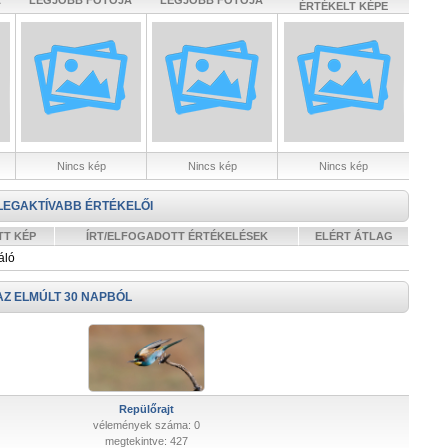
A
LEGJOBB FOTÓJA
LEGJOBB FOTÓJA
ÉRTÉKELT KÉPE
Nincs kép
Nincs kép
Nincs kép
LEGAKTÍVABB ÉRTÉKELŐI
TT KÉP
ÍRT/ELFOGADOTT ÉRTÉKELÉSEK
ELÉRT ÁTLAG
áló
AZ ELMÚLT 30 NAPBÓL
Repülőrajt
vélemények száma: 0
megtekintve: 427