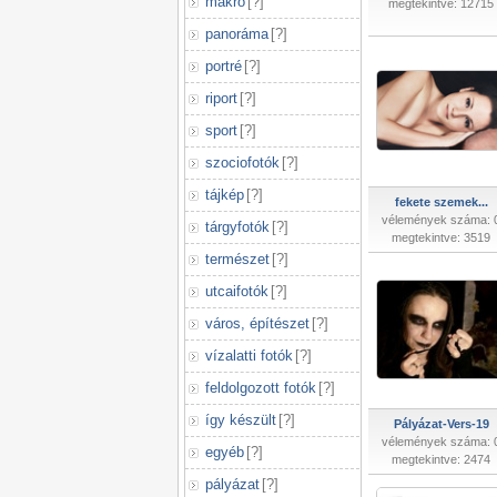
makró
[
?
]
megtekintve: 12715
panoráma
[
?
]
portré
[
?
]
riport
[
?
]
sport
[
?
]
szociofotók
[
?
]
tájkép
[
?
]
fekete szemek...
vélemények száma: 
tárgyfotók
[
?
]
megtekintve: 3519
természet
[
?
]
utcaifotók
[
?
]
város, építészet
[
?
]
vízalatti fotók
[
?
]
feldolgozott fotók
[
?
]
így készült
[
?
]
Pályázat-Vers-19
vélemények száma: 
egyéb
[
?
]
megtekintve: 2474
pályázat
[
?
]