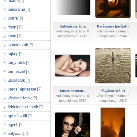
makró
[
?
]
panoráma
[
?
]
portré
[
?
]
Kalibrációs ábra
Karácsony (javított)
riport
[
?
]
vélemények száma: 0
vélemények száma: 0
sport
[
?
]
megtekintve: 12715
megtekintve: 2544
szociofotók
[
?
]
tájkép
[
?
]
tárgyfotók
[
?
]
természet
[
?
]
utcaifotók
[
?
]
város, építészet
[
?
]
fekete szemek...
Pályázat-Idő-01
vélemények száma: 0
vélemények száma: 0
vízalatti fotók
[
?
]
megtekintve: 3519
megtekintve: 2417
feldolgozott fotók
[
?
]
így készült
[
?
]
egyéb
[
?
]
pályázat
[
?
]