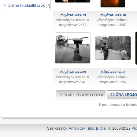
Online fotókiállítások
[
?
]
Pályázat-Vers-19
Pályázat-Vers-18
vélemények száma: 0
vélemények száma: 0
megtekintve: 2474
megtekintve: 3261
Pályázat-Vers-09
Célkeresztben!
vélemények száma: 0
vélemények száma: 0
megtekintve: 2840
megtekintve: 2287
24 ÓRA LEGJO
30 NAP LEGJOBB FOTÓI
Nincs a megadott feltétel
Szerkesztők:
Antalóczy Tibor
,
Birdie
| © 2003-2022
Pix