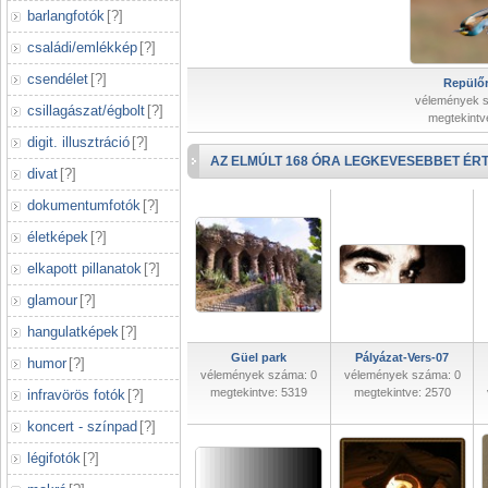
barlangfotók
[
?
]
családi/emlékkép
[
?
]
csendélet
[
?
]
Repülőr
vélemények 
csillagászat/égbolt
[
?
]
megtekintv
digit. illusztráció
[
?
]
AZ ELMÚLT 168 ÓRA LEGKEVESEBBET ÉRT
divat
[
?
]
dokumentumfotók
[
?
]
életképek
[
?
]
elkapott pillanatok
[
?
]
glamour
[
?
]
hangulatképek
[
?
]
Güel park
Pályázat-Vers-07
humor
[
?
]
vélemények száma: 0
vélemények száma: 0
megtekintve: 5319
megtekintve: 2570
infravörös fotók
[
?
]
koncert - színpad
[
?
]
légifotók
[
?
]