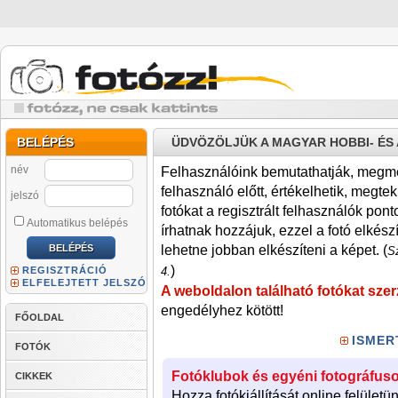
BELÉPÉS
ÜDVÖZÖLJÜK A MAGYAR HOBBI- É
név
Felhasználóink bemutathatják, megmére
felhasználó előtt, értékelhetik, megteki
jelszó
fotókat a regisztrált felhasználók pont
Automatikus belépés
írhatnak hozzájuk, ezzel a fotó elkész
lehetne jobban elkészíteni a képet. (
Sz
)
REGISZTRÁCIÓ
4.
ELFELEJTETT JELSZÓ
A weboldalon található fotókat szer
engedélyhez kötött!
FŐOLDAL
ISMER
FOTÓK
Fotóklubok és egyéni fotográfuso
CIKKEK
Hozza fotókiállítását online felületü