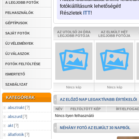
A LEGJOBB FOTÓK
fotókiállításunk lehetőségét!
Részletek
ITT
!
FELHASZNÁLÓK
GÉPTÍPUSOK
AZ UTOLSÓ 24 ÓRA
AZ ELMÚLT HÉT
SAJÁT FOTÓK
LEGJOBB FOTÓJA
LEGJOBB FOTÓJA
ÚJ VÉLEMÉNYEK
ÚJ VÁLASZOK
FOTÓK FELTÖLTÉSE
ISMERTETŐ
SZABÁLYZAT
Nincs kép
Nincs kép
KATEGÓRIÁK
AZ ELŐZŐ NAP LEGAKTÍVABB ÉRTÉKELŐI
absztrakt
[
?
]
NÉV
FELTÖLTÖTT KÉP
ÍRT/ELFOGA
Nincs ilyen felhasználó
abszurd
[
?
]
akt
[
?
]
NÉHÁNY FOTÓ AZ ELMÚLT 30 NAPBÓL
állatfotók
[
?
]