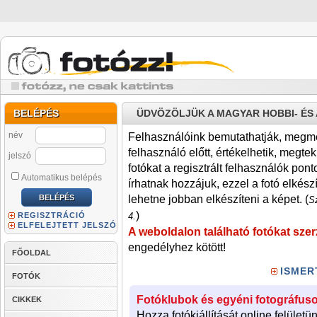
BELÉPÉS
ÜDVÖZÖLJÜK A MAGYAR HOBBI- É
név
Felhasználóink bemutathatják, megmére
felhasználó előtt, értékelhetik, megteki
jelszó
fotókat a regisztrált felhasználók pont
Automatikus belépés
írhatnak hozzájuk, ezzel a fotó elkész
lehetne jobban elkészíteni a képet. (
Sz
)
REGISZTRÁCIÓ
4.
ELFELEJTETT JELSZÓ
A weboldalon található fotókat szer
engedélyhez kötött!
FŐOLDAL
ISMER
FOTÓK
Fotóklubok és egyéni fotográfuso
CIKKEK
Hozza fotókiállítását online felületü