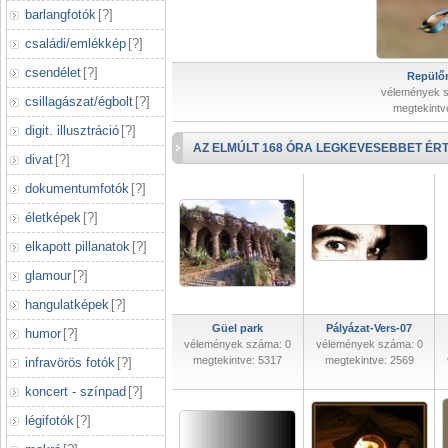
barlangfotók
[
?
]
családi/emlékkép
[
?
]
csendélet
[
?
]
Repülőr
vélemények 
csillagászat/égbolt
[
?
]
megtekintv
digit. illusztráció
[
?
]
AZ ELMÚLT 168 ÓRA LEGKEVESEBBET ÉRT
divat
[
?
]
dokumentumfotók
[
?
]
életképek
[
?
]
elkapott pillanatok
[
?
]
glamour
[
?
]
hangulatképek
[
?
]
Güel park
Pályázat-Vers-07
humor
[
?
]
vélemények száma: 0
vélemények száma: 0
megtekintve: 5317
megtekintve: 2569
infravörös fotók
[
?
]
koncert - színpad
[
?
]
légifotók
[
?
]