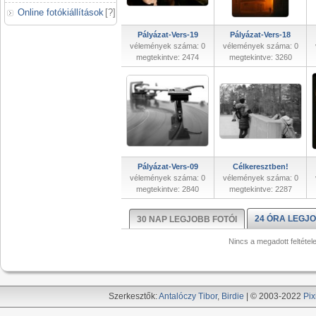
Online fotókiállítások
[
?
]
Pályázat-Vers-19
Pályázat-Vers-18
vélemények száma: 0
vélemények száma: 0
megtekintve: 2474
megtekintve: 3260
Pályázat-Vers-09
Célkeresztben!
vélemények száma: 0
vélemények száma: 0
megtekintve: 2840
megtekintve: 2287
24 ÓRA LEGJO
30 NAP LEGJOBB FOTÓI
Nincs a megadott feltétel
Szerkesztők:
Antalóczy Tibor
,
Birdie
| © 2003-2022
Pix