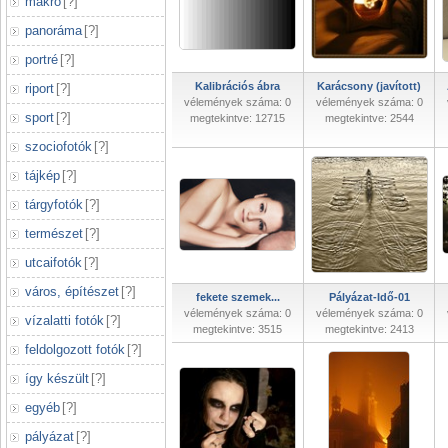
makró
[
?
]
panoráma
[
?
]
portré
[
?
]
Kalibrációs ábra
Karácsony (javított)
riport
[
?
]
vélemények száma: 0
vélemények száma: 0
sport
[
?
]
megtekintve: 12715
megtekintve: 2544
szociofotók
[
?
]
tájkép
[
?
]
tárgyfotók
[
?
]
természet
[
?
]
utcaifotók
[
?
]
város, építészet
[
?
]
fekete szemek...
Pályázat-Idő-01
vélemények száma: 0
vélemények száma: 0
vízalatti fotók
[
?
]
megtekintve: 3515
megtekintve: 2413
feldolgozott fotók
[
?
]
így készült
[
?
]
egyéb
[
?
]
pályázat
[
?
]