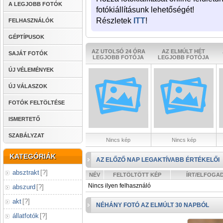
A LEGJOBB FOTÓK
fotókiállításunk lehetőségét!
Részletek
ITT
!
FELHASZNÁLÓK
GÉPTÍPUSOK
AZ UTOLSÓ 24 ÓRA
AZ ELMÚLT HÉT
SAJÁT FOTÓK
LEGJOBB FOTÓJA
LEGJOBB FOTÓJA
ÚJ VÉLEMÉNYEK
ÚJ VÁLASZOK
FOTÓK FELTÖLTÉSE
ISMERTETŐ
SZABÁLYZAT
Nincs kép
Nincs kép
KATEGÓRIÁK
AZ ELŐZŐ NAP LEGAKTÍVABB ÉRTÉKELŐI
absztrakt
[
?
]
NÉV
FELTÖLTÖTT KÉP
ÍRT/ELFOGA
Nincs ilyen felhasználó
abszurd
[
?
]
akt
[
?
]
NÉHÁNY FOTÓ AZ ELMÚLT 30 NAPBÓL
állatfotók
[
?
]