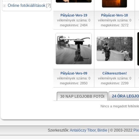
Online fotókiállítások
[
?
]
Pályázat-Vers-19
Pályázat-Vers-18
vélemények száma: 0
vélemények száma: 0
megtekintve: 2484
megtekintve: 3272
Pályázat-Vers-09
Célkeresztben!
vélemények száma: 0
vélemények száma: 0
megtekintve: 2850
megtekintve: 2299
24 ÓRA LEGJO
30 NAP LEGJOBB FOTÓI
Nincs a megadott feltétel
Szerkesztők:
Antalóczy Tibor
,
Birdie
| © 2003-2022
Pix