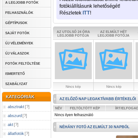
A LEGJOBB FOTÓK
fotókiállításunk lehetőségét!
Részletek
ITT
!
FELHASZNÁLÓK
GÉPTÍPUSOK
AZ UTOLSÓ 24 ÓRA
AZ ELMÚLT HÉT
SAJÁT FOTÓK
LEGJOBB FOTÓJA
LEGJOBB FOTÓJA
ÚJ VÉLEMÉNYEK
ÚJ VÁLASZOK
FOTÓK FELTÖLTÉSE
ISMERTETŐ
SZABÁLYZAT
Nincs kép
Nincs kép
KATEGÓRIÁK
AZ ELŐZŐ NAP LEGAKTÍVABB ÉRTÉKELŐI
absztrakt
[
?
]
NÉV
FELTÖLTÖTT KÉP
ÍRT/ELFOGA
Nincs ilyen felhasználó
abszurd
[
?
]
akt
[
?
]
NÉHÁNY FOTÓ AZ ELMÚLT 30 NAPBÓL
állatfotók
[
?
]