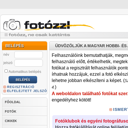
BELÉPÉS
ÜDVÖZÖLJÜK A MAGYAR HOBBI- É
név
Felhasználóink bemutathatják, megmére
felhasználó előtt, értékelhetik, megteki
jelszó
fotókat a regisztrált felhasználók pont
Automatikus belépés
írhatnak hozzájuk, ezzel a fotó elkész
lehetne jobban elkészíteni a képet. (
Sz
)
REGISZTRÁCIÓ
4.
ELFELEJTETT JELSZÓ
A weboldalon található fotókat szer
engedélyhez kötött!
FŐOLDAL
ISMER
FOTÓK
Fotóklubok és egyéni fotográfuso
CIKKEK
Hozza fotókiállítását online felületü