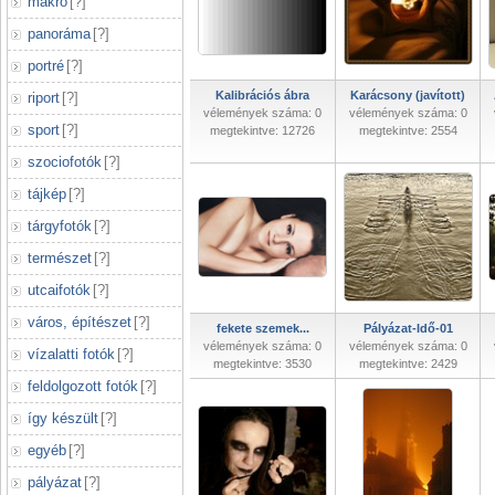
makró
[
?
]
panoráma
[
?
]
portré
[
?
]
Kalibrációs ábra
Karácsony (javított)
riport
[
?
]
vélemények száma: 0
vélemények száma: 0
sport
[
?
]
megtekintve: 12726
megtekintve: 2554
szociofotók
[
?
]
tájkép
[
?
]
tárgyfotók
[
?
]
természet
[
?
]
utcaifotók
[
?
]
város, építészet
[
?
]
fekete szemek...
Pályázat-Idő-01
vélemények száma: 0
vélemények száma: 0
vízalatti fotók
[
?
]
megtekintve: 3530
megtekintve: 2429
feldolgozott fotók
[
?
]
így készült
[
?
]
egyéb
[
?
]
pályázat
[
?
]