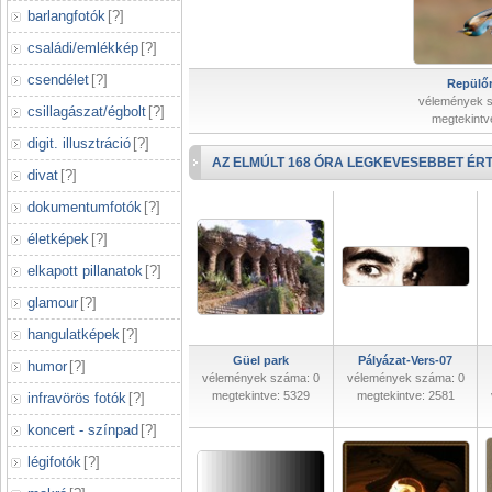
barlangfotók
[
?
]
családi/emlékkép
[
?
]
csendélet
[
?
]
Repülőr
vélemények 
csillagászat/égbolt
[
?
]
megtekintv
digit. illusztráció
[
?
]
AZ ELMÚLT 168 ÓRA LEGKEVESEBBET ÉRT
divat
[
?
]
dokumentumfotók
[
?
]
életképek
[
?
]
elkapott pillanatok
[
?
]
glamour
[
?
]
hangulatképek
[
?
]
Güel park
Pályázat-Vers-07
humor
[
?
]
vélemények száma: 0
vélemények száma: 0
megtekintve: 5329
megtekintve: 2581
infravörös fotók
[
?
]
koncert - színpad
[
?
]
légifotók
[
?
]