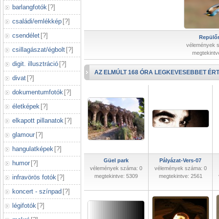
barlangfotók
[
?
]
családi/emlékkép
[
?
]
csendélet
[
?
]
Repülőr
vélemények 
csillagászat/égbolt
[
?
]
megtekintv
digit. illusztráció
[
?
]
AZ ELMÚLT 168 ÓRA LEGKEVESEBBET ÉRT
divat
[
?
]
dokumentumfotók
[
?
]
életképek
[
?
]
elkapott pillanatok
[
?
]
glamour
[
?
]
hangulatképek
[
?
]
Güel park
Pályázat-Vers-07
humor
[
?
]
vélemények száma: 0
vélemények száma: 0
megtekintve: 5309
megtekintve: 2561
infravörös fotók
[
?
]
koncert - színpad
[
?
]
légifotók
[
?
]