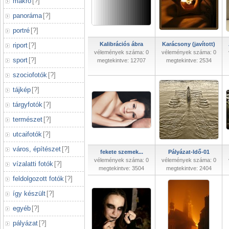
makró
[
?
]
panoráma
[
?
]
portré
[
?
]
Kalibrációs ábra
Karácsony (javított)
riport
[
?
]
vélemények száma: 0
vélemények száma: 0
sport
[
?
]
megtekintve: 12707
megtekintve: 2534
szociofotók
[
?
]
tájkép
[
?
]
tárgyfotók
[
?
]
természet
[
?
]
utcaifotók
[
?
]
város, építészet
[
?
]
fekete szemek...
Pályázat-Idő-01
vélemények száma: 0
vélemények száma: 0
vízalatti fotók
[
?
]
megtekintve: 3504
megtekintve: 2404
feldolgozott fotók
[
?
]
így készült
[
?
]
egyéb
[
?
]
pályázat
[
?
]