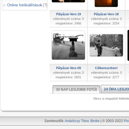
Online fotókiállítások
[
?
]
Pályázat-Vers-19
Pályázat-Vers-18
vélemények száma: 0
vélemények száma: 0
megtekintve: 2466
megtekintve: 3254
Pályázat-Vers-09
Célkeresztben!
vélemények száma: 0
vélemények száma: 0
megtekintve: 2831
megtekintve: 2277
24 ÓRA LEGJO
30 NAP LEGJOBB FOTÓI
Nincs a megadott feltétel
Szerkesztők:
Antalóczy Tibor
,
Birdie
| © 2003-2022
Pix