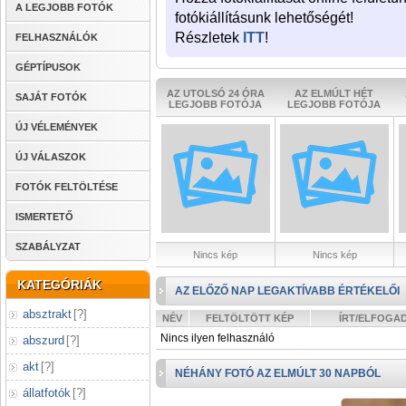
A LEGJOBB FOTÓK
fotókiállításunk lehetőségét!
Részletek
ITT
!
FELHASZNÁLÓK
GÉPTÍPUSOK
AZ UTOLSÓ 24 ÓRA
AZ ELMÚLT HÉT
SAJÁT FOTÓK
LEGJOBB FOTÓJA
LEGJOBB FOTÓJA
ÚJ VÉLEMÉNYEK
ÚJ VÁLASZOK
FOTÓK FELTÖLTÉSE
ISMERTETŐ
SZABÁLYZAT
Nincs kép
Nincs kép
KATEGÓRIÁK
AZ ELŐZŐ NAP LEGAKTÍVABB ÉRTÉKELŐI
absztrakt
[
?
]
NÉV
FELTÖLTÖTT KÉP
ÍRT/ELFOGA
Nincs ilyen felhasználó
abszurd
[
?
]
akt
[
?
]
NÉHÁNY FOTÓ AZ ELMÚLT 30 NAPBÓL
állatfotók
[
?
]