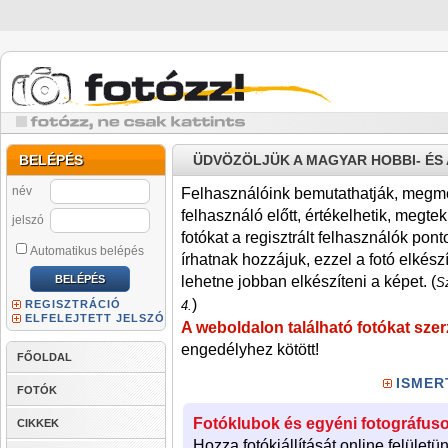
BELÉPÉS
ÜDVÖZÖLJÜK A MAGYAR HOBBI- É
név
Felhasználóink bemutathatják, megmére
felhasználó előtt, értékelhetik, megteki
jelszó
fotókat a regisztrált felhasználók pont
Automatikus belépés
írhatnak hozzájuk, ezzel a fotó elkész
lehetne jobban elkészíteni a képet. (
Sz
)
REGISZTRÁCIÓ
4.
ELFELEJTETT JELSZÓ
A weboldalon található fotókat szer
engedélyhez kötött!
FŐOLDAL
ISMER
FOTÓK
Fotóklubok és egyéni fotográfuso
CIKKEK
Hozza fotókiállítását online felületü