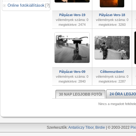
Online fotókiállítások
[
?
]
Pályázat-Vers-19
Pályázat-Vers-18
vélemények száma: 0
vélemények száma: 0
megtekintve: 2474
megtekintve: 3260
Pályázat-Vers-09
Célkeresztben!
vélemények száma: 0
vélemények száma: 0
megtekintve: 2840
megtekintve: 2287
24 ÓRA LEGJO
30 NAP LEGJOBB FOTÓI
Nincs a megadott feltétel
Szerkesztők:
Antalóczy Tibor
,
Birdie
| © 2003-2022
Pix