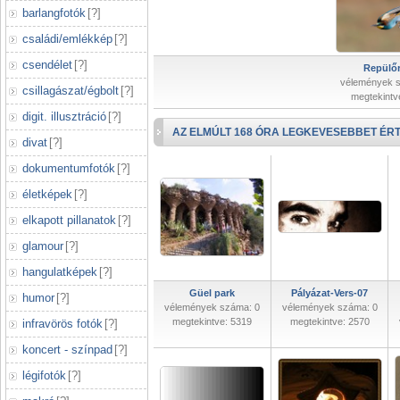
barlangfotók
[
?
]
családi/emlékkép
[
?
]
csendélet
[
?
]
Repülőr
vélemények 
csillagászat/égbolt
[
?
]
megtekintv
digit. illusztráció
[
?
]
AZ ELMÚLT 168 ÓRA LEGKEVESEBBET ÉRT
divat
[
?
]
dokumentumfotók
[
?
]
életképek
[
?
]
elkapott pillanatok
[
?
]
glamour
[
?
]
hangulatképek
[
?
]
Güel park
Pályázat-Vers-07
humor
[
?
]
vélemények száma: 0
vélemények száma: 0
megtekintve: 5319
megtekintve: 2570
infravörös fotók
[
?
]
koncert - színpad
[
?
]
légifotók
[
?
]