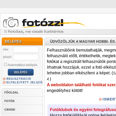
BELÉPÉS
ÜDVÖZÖLJÜK A MAGYAR HOBBI- É
név
Felhasználóink bemutathatják, megmére
felhasználó előtt, értékelhetik, megteki
jelszó
fotókat a regisztrált felhasználók pont
Automatikus belépés
írhatnak hozzájuk, ezzel a fotó elkész
lehetne jobban elkészíteni a képet. (
Sz
)
REGISZTRÁCIÓ
4.
ELFELEJTETT JELSZÓ
A weboldalon található fotókat szer
engedélyhez kötött!
FŐOLDAL
ISMER
FOTÓK
Fotóklubok és egyéni fotográfuso
CIKKEK
Hozza fotókiállítását online felületü