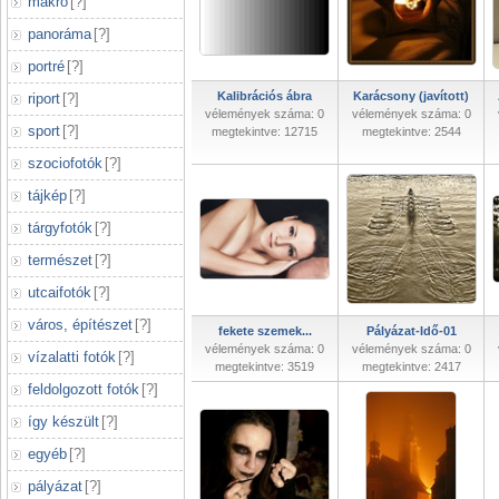
makró
[
?
]
panoráma
[
?
]
portré
[
?
]
Kalibrációs ábra
Karácsony (javított)
riport
[
?
]
vélemények száma: 0
vélemények száma: 0
sport
[
?
]
megtekintve: 12715
megtekintve: 2544
szociofotók
[
?
]
tájkép
[
?
]
tárgyfotók
[
?
]
természet
[
?
]
utcaifotók
[
?
]
város, építészet
[
?
]
fekete szemek...
Pályázat-Idő-01
vélemények száma: 0
vélemények száma: 0
vízalatti fotók
[
?
]
megtekintve: 3519
megtekintve: 2417
feldolgozott fotók
[
?
]
így készült
[
?
]
egyéb
[
?
]
pályázat
[
?
]