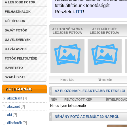
A LEGJOBB FOTÓK
fotókiállításunk lehetőségét!
Részletek
ITT
!
FELHASZNÁLÓK
GÉPTÍPUSOK
AZ UTOLSÓ 24 ÓRA
AZ ELMÚLT HÉT
SAJÁT FOTÓK
LEGJOBB FOTÓJA
LEGJOBB FOTÓJA
ÚJ VÉLEMÉNYEK
ÚJ VÁLASZOK
FOTÓK FELTÖLTÉSE
ISMERTETŐ
SZABÁLYZAT
Nincs kép
Nincs kép
KATEGÓRIÁK
AZ ELŐZŐ NAP LEGAKTÍVABB ÉRTÉKELŐI
absztrakt
[
?
]
NÉV
FELTÖLTÖTT KÉP
ÍRT/ELFOGA
Nincs ilyen felhasználó
abszurd
[
?
]
akt
[
?
]
NÉHÁNY FOTÓ AZ ELMÚLT 30 NAPBÓL
állatfotók
[
?
]