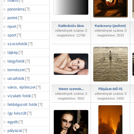
makró
[
?
]
panoráma
[
?
]
portré
[
?
]
Kalibrációs ábra
Karácsony (javított)
riport
[
?
]
vélemények száma: 0
vélemények száma: 0
sport
[
?
]
megtekintve: 12706
megtekintve: 2533
szociofotók
[
?
]
tájkép
[
?
]
tárgyfotók
[
?
]
természet
[
?
]
utcaifotók
[
?
]
város, építészet
[
?
]
fekete szemek...
Pályázat-Idő-01
vélemények száma: 0
vélemények száma: 0
vízalatti fotók
[
?
]
megtekintve: 3502
megtekintve: 2400
feldolgozott fotók
[
?
]
így készült
[
?
]
egyéb
[
?
]
pályázat
[
?
]