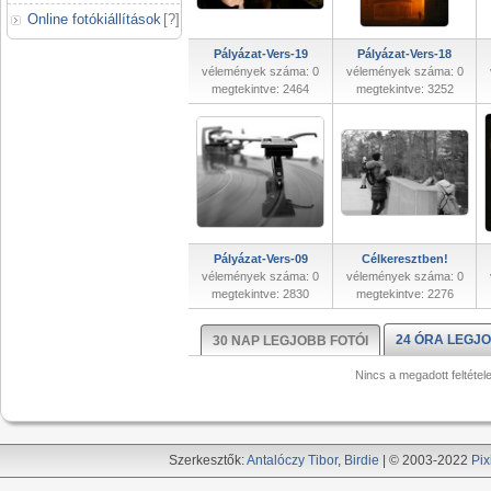
Online fotókiállítások
[
?
]
Pályázat-Vers-19
Pályázat-Vers-18
vélemények száma: 0
vélemények száma: 0
megtekintve: 2464
megtekintve: 3252
Pályázat-Vers-09
Célkeresztben!
vélemények száma: 0
vélemények száma: 0
megtekintve: 2830
megtekintve: 2276
24 ÓRA LEGJO
30 NAP LEGJOBB FOTÓI
Nincs a megadott feltétel
Szerkesztők:
Antalóczy Tibor
,
Birdie
| © 2003-2022
Pix