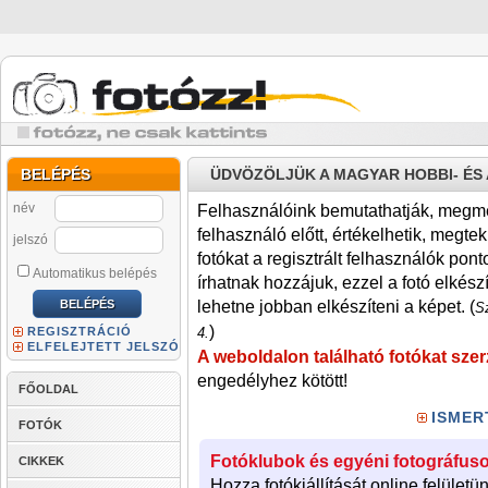
BELÉPÉS
ÜDVÖZÖLJÜK A MAGYAR HOBBI- É
név
Felhasználóink bemutathatják, megmére
felhasználó előtt, értékelhetik, megteki
jelszó
fotókat a regisztrált felhasználók pont
Automatikus belépés
írhatnak hozzájuk, ezzel a fotó elkész
lehetne jobban elkészíteni a képet. (
Sz
)
REGISZTRÁCIÓ
4.
ELFELEJTETT JELSZÓ
A weboldalon található fotókat szer
engedélyhez kötött!
FŐOLDAL
ISMER
FOTÓK
Fotóklubok és egyéni fotográfuso
CIKKEK
Hozza fotókiállítását online felületü