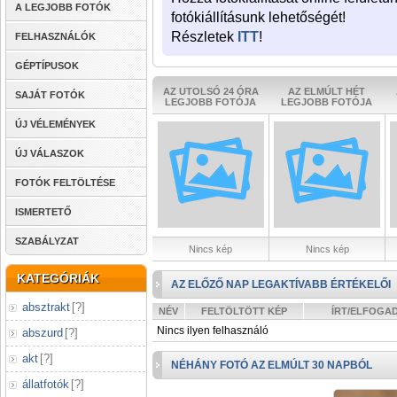
A LEGJOBB FOTÓK
fotókiállításunk lehetőségét!
Részletek
ITT
!
FELHASZNÁLÓK
GÉPTÍPUSOK
AZ UTOLSÓ 24 ÓRA
AZ ELMÚLT HÉT
SAJÁT FOTÓK
LEGJOBB FOTÓJA
LEGJOBB FOTÓJA
ÚJ VÉLEMÉNYEK
ÚJ VÁLASZOK
FOTÓK FELTÖLTÉSE
ISMERTETŐ
SZABÁLYZAT
Nincs kép
Nincs kép
KATEGÓRIÁK
AZ ELŐZŐ NAP LEGAKTÍVABB ÉRTÉKELŐI
absztrakt
[
?
]
NÉV
FELTÖLTÖTT KÉP
ÍRT/ELFOGA
Nincs ilyen felhasználó
abszurd
[
?
]
akt
[
?
]
NÉHÁNY FOTÓ AZ ELMÚLT 30 NAPBÓL
állatfotók
[
?
]