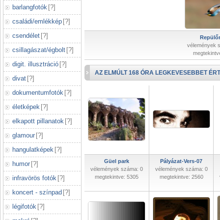
barlangfotók
[
?
]
családi/emlékkép
[
?
]
csendélet
[
?
]
Repülőr
vélemények 
csillagászat/égbolt
[
?
]
megtekintv
digit. illusztráció
[
?
]
AZ ELMÚLT 168 ÓRA LEGKEVESEBBET ÉRT
divat
[
?
]
dokumentumfotók
[
?
]
életképek
[
?
]
elkapott pillanatok
[
?
]
glamour
[
?
]
hangulatképek
[
?
]
Güel park
Pályázat-Vers-07
humor
[
?
]
vélemények száma: 0
vélemények száma: 0
megtekintve: 5305
megtekintve: 2560
infravörös fotók
[
?
]
koncert - színpad
[
?
]
légifotók
[
?
]