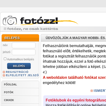
BELÉPÉS
ÜDVÖZÖLJÜK A MAGYAR HOBBI- É
név
Felhasználóink bemutathatják, megmére
felhasználó előtt, értékelhetik, megteki
jelszó
fotókat a regisztrált felhasználók pont
Automatikus belépés
írhatnak hozzájuk, ezzel a fotó elkész
lehetne jobban elkészíteni a képet. (
Sz
)
REGISZTRÁCIÓ
4.
ELFELEJTETT JELSZÓ
A weboldalon található fotókat szer
engedélyhez kötött!
FŐOLDAL
ISMER
FOTÓK
Fotóklubok és egyéni fotográfuso
CIKKEK
Hozza fotókiállítását online felületü