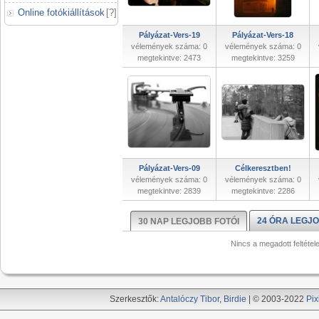
Online fotókiállítások
[
?
]
Pályázat-Vers-19
Pályázat-Vers-18
vélemények száma: 0
vélemények száma: 0
megtekintve: 2473
megtekintve: 3259
Pályázat-Vers-09
Célkeresztben!
vélemények száma: 0
vélemények száma: 0
megtekintve: 2839
megtekintve: 2286
24 ÓRA LEGJO
30 NAP LEGJOBB FOTÓI
Nincs a megadott feltétel
Szerkesztők:
Antalóczy Tibor
,
Birdie
| © 2003-2022
Pix