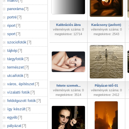
makró
[
?
]
panoráma
[
?
]
portré
[
?
]
Kalibrációs ábra
Karácsony (javított)
riport
[
?
]
vélemények száma: 0
vélemények száma: 0
sport
[
?
]
megtekintve: 12714
megtekintve: 2543
szociofotók
[
?
]
tájkép
[
?
]
tárgyfotók
[
?
]
természet
[
?
]
utcaifotók
[
?
]
város, építészet
[
?
]
fekete szemek...
Pályázat-Idő-01
vélemények száma: 0
vélemények száma: 0
vízalatti fotók
[
?
]
megtekintve: 3514
megtekintve: 2412
feldolgozott fotók
[
?
]
így készült
[
?
]
egyéb
[
?
]
pályázat
[
?
]