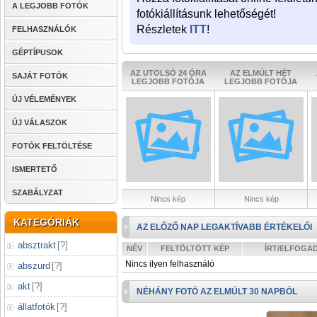
A LEGJOBB FOTÓK
fotókiállításunk lehetőségét!
Részletek
ITT
!
FELHASZNÁLÓK
GÉPTÍPUSOK
AZ UTOLSÓ 24 ÓRA
AZ ELMÚLT HÉT
SAJÁT FOTÓK
LEGJOBB FOTÓJA
LEGJOBB FOTÓJA
ÚJ VÉLEMÉNYEK
ÚJ VÁLASZOK
FOTÓK FELTÖLTÉSE
ISMERTETŐ
SZABÁLYZAT
Nincs kép
Nincs kép
KATEGÓRIÁK
AZ ELŐZŐ NAP LEGAKTÍVABB ÉRTÉKELŐI
absztrakt
[
?
]
NÉV
FELTÖLTÖTT KÉP
ÍRT/ELFOGA
Nincs ilyen felhasználó
abszurd
[
?
]
akt
[
?
]
NÉHÁNY FOTÓ AZ ELMÚLT 30 NAPBÓL
állatfotók
[
?
]