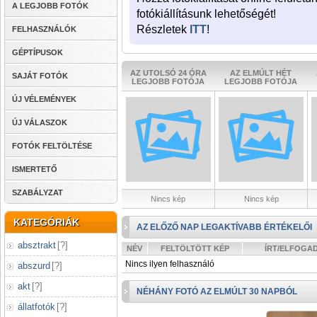
A LEGJOBB FOTÓK
fotókiállításunk lehetőségét!
Részletek
ITT
!
FELHASZNÁLÓK
GÉPTÍPUSOK
AZ UTOLSÓ 24 ÓRA
AZ ELMÚLT HÉT
SAJÁT FOTÓK
LEGJOBB FOTÓJA
LEGJOBB FOTÓJA
ÚJ VÉLEMÉNYEK
ÚJ VÁLASZOK
FOTÓK FELTÖLTÉSE
ISMERTETŐ
SZABÁLYZAT
Nincs kép
Nincs kép
KATEGÓRIÁK
AZ ELŐZŐ NAP LEGAKTÍVABB ÉRTÉKELŐI
absztrakt
[
?
]
NÉV
FELTÖLTÖTT KÉP
ÍRT/ELFOGA
Nincs ilyen felhasználó
abszurd
[
?
]
akt
[
?
]
NÉHÁNY FOTÓ AZ ELMÚLT 30 NAPBÓL
állatfotók
[
?
]