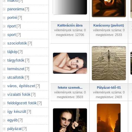
makró
[
?
]
panoráma
[
?
]
portré
[
?
]
Kalibrációs ábra
Karácsony (javított)
riport
[
?
]
vélemények száma: 0
vélemények száma: 0
sport
[
?
]
megtekintve: 12706
megtekintve: 2533
szociofotók
[
?
]
tájkép
[
?
]
tárgyfotók
[
?
]
természet
[
?
]
utcaifotók
[
?
]
város, építészet
[
?
]
fekete szemek...
Pályázat-Idő-01
vélemények száma: 0
vélemények száma: 0
vízalatti fotók
[
?
]
megtekintve: 3503
megtekintve: 2403
feldolgozott fotók
[
?
]
így készült
[
?
]
egyéb
[
?
]
pályázat
[
?
]