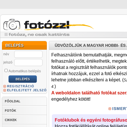
BELÉPÉS
ÜDVÖZÖLJÜK A MAGYAR HOBBI- É
név
Felhasználóink bemutathatják, megmére
felhasználó előtt, értékelhetik, megteki
jelszó
fotókat a regisztrált felhasználók pont
Automatikus belépés
írhatnak hozzájuk, ezzel a fotó elkész
lehetne jobban elkészíteni a képet. (
Sz
)
REGISZTRÁCIÓ
4.
ELFELEJTETT JELSZÓ
A weboldalon található fotókat szer
engedélyhez kötött!
FŐOLDAL
ISMER
FOTÓK
Fotóklubok és egyéni fotográfuso
CIKKEK
Hozza fotókiállítását online felületü