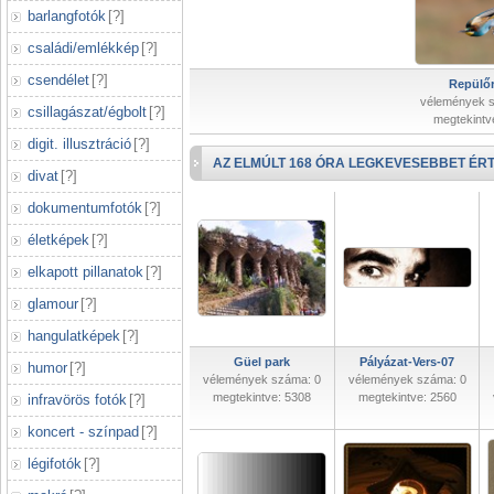
barlangfotók
[
?
]
családi/emlékkép
[
?
]
csendélet
[
?
]
Repülőr
vélemények 
csillagászat/égbolt
[
?
]
megtekintv
digit. illusztráció
[
?
]
AZ ELMÚLT 168 ÓRA LEGKEVESEBBET ÉRT
divat
[
?
]
dokumentumfotók
[
?
]
életképek
[
?
]
elkapott pillanatok
[
?
]
glamour
[
?
]
hangulatképek
[
?
]
Güel park
Pályázat-Vers-07
humor
[
?
]
vélemények száma: 0
vélemények száma: 0
megtekintve: 5308
megtekintve: 2560
infravörös fotók
[
?
]
koncert - színpad
[
?
]
légifotók
[
?
]