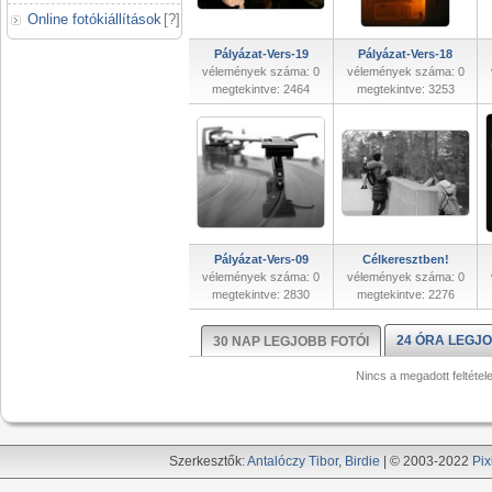
Online fotókiállítások
[
?
]
Pályázat-Vers-19
Pályázat-Vers-18
vélemények száma: 0
vélemények száma: 0
megtekintve: 2464
megtekintve: 3253
Pályázat-Vers-09
Célkeresztben!
vélemények száma: 0
vélemények száma: 0
megtekintve: 2830
megtekintve: 2276
24 ÓRA LEGJO
30 NAP LEGJOBB FOTÓI
Nincs a megadott feltétel
Szerkesztők:
Antalóczy Tibor
,
Birdie
| © 2003-2022
Pix