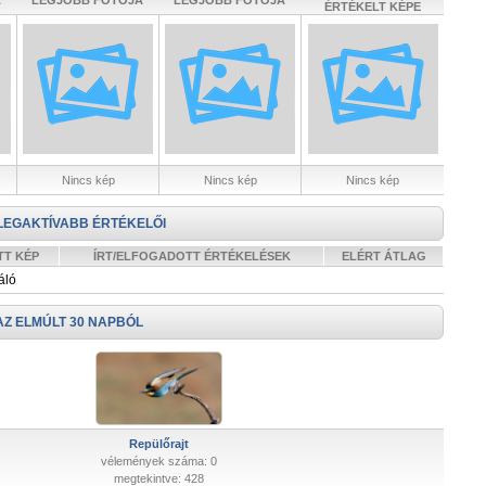
A
LEGJOBB FOTÓJA
LEGJOBB FOTÓJA
ÉRTÉKELT KÉPE
Nincs kép
Nincs kép
Nincs kép
LEGAKTÍVABB ÉRTÉKELŐI
TT KÉP
ÍRT/ELFOGADOTT ÉRTÉKELÉSEK
ELÉRT ÁTLAG
áló
AZ ELMÚLT 30 NAPBÓL
Repülőrajt
vélemények száma: 0
megtekintve: 428