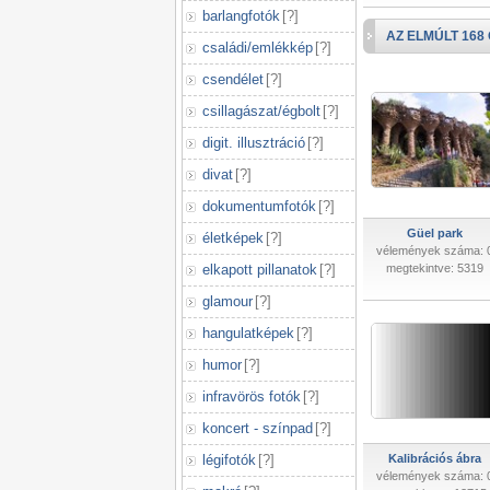
barlangfotók
[
?
]
AZ ELMÚLT 168
családi/emlékkép
[
?
]
csendélet
[
?
]
csillagászat/égbolt
[
?
]
digit. illusztráció
[
?
]
divat
[
?
]
dokumentumfotók
[
?
]
Güel park
életképek
[
?
]
vélemények száma: 
elkapott pillanatok
[
?
]
megtekintve: 5319
glamour
[
?
]
hangulatképek
[
?
]
humor
[
?
]
infravörös fotók
[
?
]
koncert - színpad
[
?
]
légifotók
[
?
]
Kalibrációs ábra
vélemények száma: 