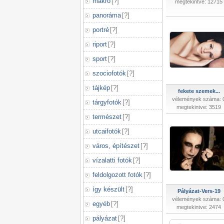
makró
[
?
]
megtekintve: 12715
panoráma
[
?
]
portré
[
?
]
riport
[
?
]
sport
[
?
]
szociofotók
[
?
]
tájkép
[
?
]
fekete szemek...
vélemények száma: 
tárgyfotók
[
?
]
megtekintve: 3519
természet
[
?
]
utcaifotók
[
?
]
város, építészet
[
?
]
vízalatti fotók
[
?
]
feldolgozott fotók
[
?
]
így készült
[
?
]
Pályázat-Vers-19
vélemények száma: 
egyéb
[
?
]
megtekintve: 2474
pályázat
[
?
]