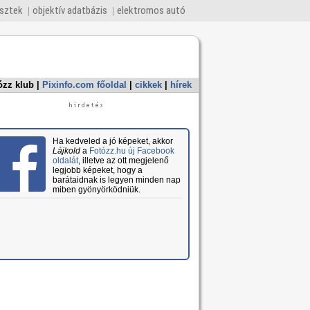
esztek
objektív adatbázis
elektromos autó
ózz klub
|
Pixinfo.com főoldal
|
cikkek
|
hírek
Ha kedveled a jó képeket, akkor
Lájkold
a
Fotózz.hu új Facebook
oldalát
, illetve az ott megjelenő
legjobb képeket, hogy a
barátaidnak is legyen minden nap
miben gyönyörködniük.