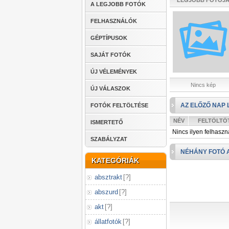
LEGJOBB FOTÓJ
A LEGJOBB FOTÓK
FELHASZNÁLÓK
GÉPTÍPUSOK
SAJÁT FOTÓK
ÚJ VÉLEMÉNYEK
Nincs kép
ÚJ VÁLASZOK
AZ ELŐZŐ NAP 
FOTÓK FELTÖLTÉSE
NÉV
FELTÖLTÖ
ISMERTETŐ
Nincs ilyen felhaszn
SZABÁLYZAT
NÉHÁNY FOTÓ 
KATEGÓRIÁK
absztrakt
[
?
]
abszurd
[
?
]
akt
[
?
]
állatfotók
[
?
]