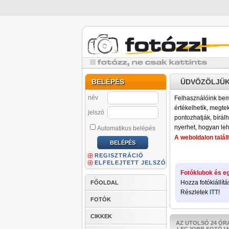
BELÉPÉS
ÜDVÖZÖLJÜK
név
Felhasználóink bemu
értékelhetik, megteki
jelszó
pontozhatják, bírálh
nyerhet, hogyan leh
Automatikus belépés
A weboldalon találh
REGISZTRÁCIÓ
ELFELEJTETT JELSZÓ
Fotóklubok és eg
Hozza fotókiállítá
FŐOLDAL
Részletek
ITT
!
FOTÓK
CIKKEK
AZ UTOLSÓ 24 ÓR