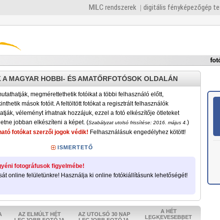
MILC rendszerek
digitális fényképezőgép t
fot
 A MAGYAR HOBBI- ÉS AMATŐRFOTÓSOK OLDALÁN
tathatják, megmérettethetik fotóikat a többi felhasználó előtt,
nthetik mások fotóit. A feltöltött fotókat a regisztrált felhasználók
atják, véleményt írhatnak hozzájuk, ezzel a fotó elkészítője ötleteket
etne jobban elkészíteni a képet. (
)
Szabályzat utolsó frissítése: 2016. május 4.
ató fotókat szerzői jogok védik!
Felhasználásuk engedélyhez kötött!
ISMERTETŐ
yéni fotográfusok figyelmébe!
sát online felületünkre! Használja ki online fotókiállításunk lehetőségét!
A HÉT
A
AZ ELMÚLT HÉT
AZ UTOLSÓ 30 NAP
LEGKEVESEBBET