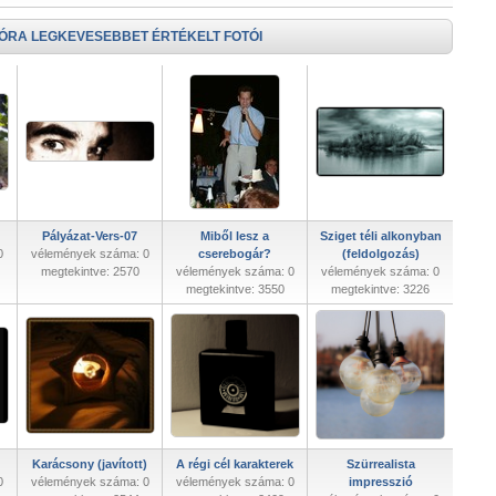
 ÓRA LEGKEVESEBBET ÉRTÉKELT FOTÓI
Pályázat-Vers-07
Miből lesz a
Sziget téli alkonyban
0
vélemények száma: 0
cserebogár?
(feldolgozás)
megtekintve: 2570
vélemények száma: 0
vélemények száma: 0
megtekintve: 3550
megtekintve: 3226
Karácsony (javított)
A régi cél karakterek
Szürrealista
0
vélemények száma: 0
vélemények száma: 0
impresszió