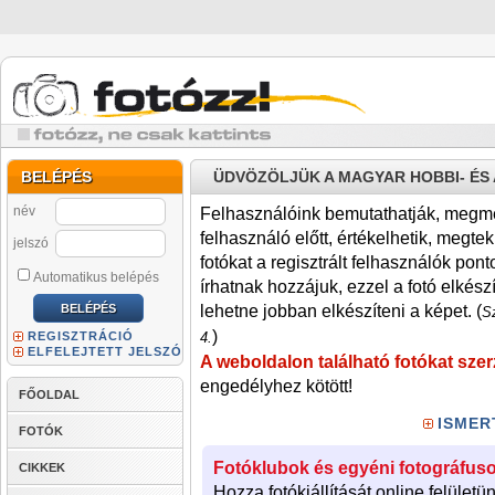
BELÉPÉS
ÜDVÖZÖLJÜK A MAGYAR HOBBI- É
név
Felhasználóink bemutathatják, megmére
felhasználó előtt, értékelhetik, megteki
jelszó
fotókat a regisztrált felhasználók pont
Automatikus belépés
írhatnak hozzájuk, ezzel a fotó elkész
lehetne jobban elkészíteni a képet. (
Sz
)
REGISZTRÁCIÓ
4.
ELFELEJTETT JELSZÓ
A weboldalon található fotókat szer
engedélyhez kötött!
FŐOLDAL
ISMER
FOTÓK
Fotóklubok és egyéni fotográfuso
CIKKEK
Hozza fotókiállítását online felületü