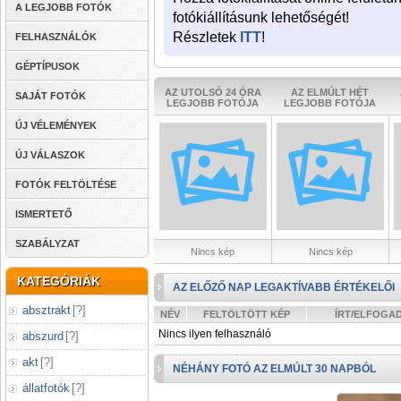
A LEGJOBB FOTÓK
fotókiállításunk lehetőségét!
Részletek
ITT
!
FELHASZNÁLÓK
GÉPTÍPUSOK
AZ UTOLSÓ 24 ÓRA
AZ ELMÚLT HÉT
SAJÁT FOTÓK
LEGJOBB FOTÓJA
LEGJOBB FOTÓJA
ÚJ VÉLEMÉNYEK
ÚJ VÁLASZOK
FOTÓK FELTÖLTÉSE
ISMERTETŐ
SZABÁLYZAT
Nincs kép
Nincs kép
KATEGÓRIÁK
AZ ELŐZŐ NAP LEGAKTÍVABB ÉRTÉKELŐI
absztrakt
[
?
]
NÉV
FELTÖLTÖTT KÉP
ÍRT/ELFOGA
Nincs ilyen felhasználó
abszurd
[
?
]
akt
[
?
]
NÉHÁNY FOTÓ AZ ELMÚLT 30 NAPBÓL
állatfotók
[
?
]