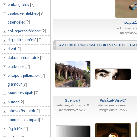
barlangfotók
[
?
]
családi/emlékkép
[
?
]
csendélet
[
?
]
Repülőr
vélemények 
csillagászat/égbolt
[
?
]
megtekintv
digit. illusztráció
[
?
]
AZ ELMÚLT 168 ÓRA LEGKEVESEBBET ÉRT
divat
[
?
]
dokumentumfotók
[
?
]
életképek
[
?
]
elkapott pillanatok
[
?
]
glamour
[
?
]
hangulatképek
[
?
]
Güel park
Pályázat-Vers-07
humor
[
?
]
vélemények száma: 0
vélemények száma: 0
megtekintve: 5298
megtekintve: 2556
infravörös fotók
[
?
]
koncert - színpad
[
?
]
légifotók
[
?
]