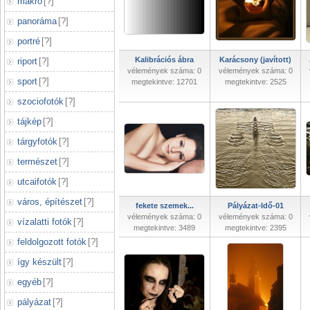
makró
[
?
]
panoráma
[
?
]
portré
[
?
]
Kalibrációs ábra
Karácsony (javított)
riport
[
?
]
vélemények száma: 0
vélemények száma: 0
sport
[
?
]
megtekintve: 12701
megtekintve: 2525
szociofotók
[
?
]
tájkép
[
?
]
tárgyfotók
[
?
]
természet
[
?
]
utcaifotók
[
?
]
város, építészet
[
?
]
fekete szemek...
Pályázat-Idő-01
vélemények száma: 0
vélemények száma: 0
vízalatti fotók
[
?
]
megtekintve: 3489
megtekintve: 2395
feldolgozott fotók
[
?
]
így készült
[
?
]
egyéb
[
?
]
pályázat
[
?
]