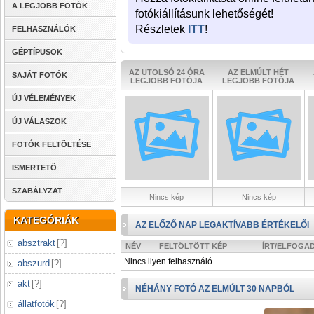
A LEGJOBB FOTÓK
fotókiállításunk lehetőségét!
Részletek
ITT
!
FELHASZNÁLÓK
GÉPTÍPUSOK
AZ UTOLSÓ 24 ÓRA
AZ ELMÚLT HÉT
SAJÁT FOTÓK
LEGJOBB FOTÓJA
LEGJOBB FOTÓJA
ÚJ VÉLEMÉNYEK
ÚJ VÁLASZOK
FOTÓK FELTÖLTÉSE
ISMERTETŐ
SZABÁLYZAT
Nincs kép
Nincs kép
KATEGÓRIÁK
AZ ELŐZŐ NAP LEGAKTÍVABB ÉRTÉKELŐI
absztrakt
[
?
]
NÉV
FELTÖLTÖTT KÉP
ÍRT/ELFOGA
Nincs ilyen felhasználó
abszurd
[
?
]
akt
[
?
]
NÉHÁNY FOTÓ AZ ELMÚLT 30 NAPBÓL
állatfotók
[
?
]