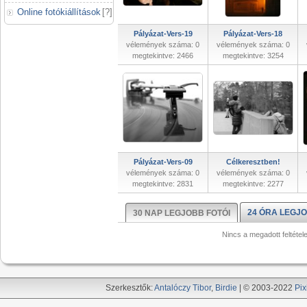
Online fotókiállítások
[
?
]
Pályázat-Vers-19
Pályázat-Vers-18
vélemények száma: 0
vélemények száma: 0
megtekintve: 2466
megtekintve: 3254
Pályázat-Vers-09
Célkeresztben!
vélemények száma: 0
vélemények száma: 0
megtekintve: 2831
megtekintve: 2277
24 ÓRA LEGJO
30 NAP LEGJOBB FOTÓI
Nincs a megadott feltétel
Szerkesztők:
Antalóczy Tibor
,
Birdie
| © 2003-2022
Pix