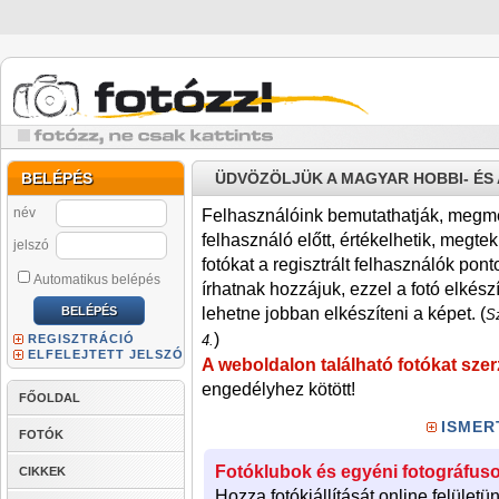
BELÉPÉS
ÜDVÖZÖLJÜK A MAGYAR HOBBI- É
név
Felhasználóink bemutathatják, megmére
felhasználó előtt, értékelhetik, megteki
jelszó
fotókat a regisztrált felhasználók pont
Automatikus belépés
írhatnak hozzájuk, ezzel a fotó elkész
lehetne jobban elkészíteni a képet. (
Sz
)
REGISZTRÁCIÓ
4.
ELFELEJTETT JELSZÓ
A weboldalon található fotókat szer
engedélyhez kötött!
FŐOLDAL
ISMER
FOTÓK
Fotóklubok és egyéni fotográfuso
CIKKEK
Hozza fotókiállítását online felületü