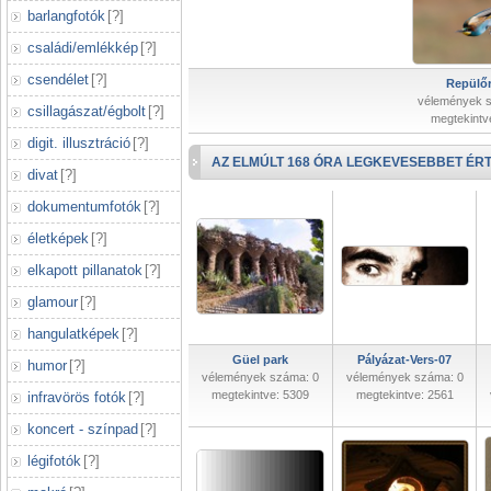
barlangfotók
[
?
]
családi/emlékkép
[
?
]
csendélet
[
?
]
Repülőr
vélemények 
csillagászat/égbolt
[
?
]
megtekintv
digit. illusztráció
[
?
]
AZ ELMÚLT 168 ÓRA LEGKEVESEBBET ÉRT
divat
[
?
]
dokumentumfotók
[
?
]
életképek
[
?
]
elkapott pillanatok
[
?
]
glamour
[
?
]
hangulatképek
[
?
]
Güel park
Pályázat-Vers-07
humor
[
?
]
vélemények száma: 0
vélemények száma: 0
megtekintve: 5309
megtekintve: 2561
infravörös fotók
[
?
]
koncert - színpad
[
?
]
légifotók
[
?
]