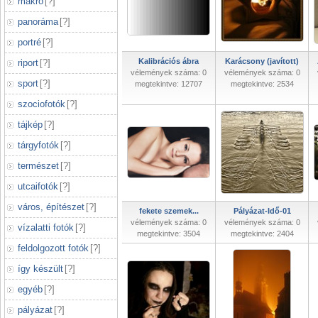
makró
[
?
]
panoráma
[
?
]
portré
[
?
]
Kalibrációs ábra
Karácsony (javított)
riport
[
?
]
vélemények száma: 0
vélemények száma: 0
sport
[
?
]
megtekintve: 12707
megtekintve: 2534
szociofotók
[
?
]
tájkép
[
?
]
tárgyfotók
[
?
]
természet
[
?
]
utcaifotók
[
?
]
város, építészet
[
?
]
fekete szemek...
Pályázat-Idő-01
vélemények száma: 0
vélemények száma: 0
vízalatti fotók
[
?
]
megtekintve: 3504
megtekintve: 2404
feldolgozott fotók
[
?
]
így készült
[
?
]
egyéb
[
?
]
pályázat
[
?
]