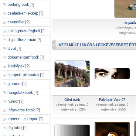
barlangfotók
[
?
]
családi/emlékkép
[
?
]
csendélet
[
?
]
Repülőr
vélemények 
csillagászat/égbolt
[
?
]
megtekintv
digit. illusztráció
[
?
]
AZ ELMÚLT 168 ÓRA LEGKEVESEBBET ÉRT
divat
[
?
]
dokumentumfotók
[
?
]
életképek
[
?
]
elkapott pillanatok
[
?
]
glamour
[
?
]
hangulatképek
[
?
]
Güel park
Pályázat-Vers-07
humor
[
?
]
vélemények száma: 0
vélemények száma: 0
megtekintve: 5298
megtekintve: 2556
infravörös fotók
[
?
]
koncert - színpad
[
?
]
légifotók
[
?
]