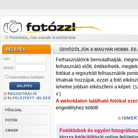
BELÉPÉS
ÜDVÖZÖLJÜK A MAGYAR HOBBI- É
név
Felhasználóink bemutathatják, megmére
felhasználó előtt, értékelhetik, megteki
jelszó
fotókat a regisztrált felhasználók pont
Automatikus belépés
írhatnak hozzájuk, ezzel a fotó elkész
lehetne jobban elkészíteni a képet. (
Sz
)
REGISZTRÁCIÓ
4.
ELFELEJTETT JELSZÓ
A weboldalon található fotókat szer
engedélyhez kötött!
FŐOLDAL
ISMER
FOTÓK
Fotóklubok és egyéni fotográfuso
CIKKEK
Hozza fotókiállítását online felületü