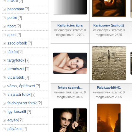
makró
[
?
]
panoráma
[
?
]
portré
[
?
]
Kalibrációs ábra
Karácsony (javított)
riport
[
?
]
vélemények száma: 0
vélemények száma: 0
sport
[
?
]
megtekintve: 12701
megtekintve: 2525
szociofotók
[
?
]
tájkép
[
?
]
tárgyfotók
[
?
]
természet
[
?
]
utcaifotók
[
?
]
város, építészet
[
?
]
fekete szemek...
Pályázat-Idő-01
vélemények száma: 0
vélemények száma: 0
vízalatti fotók
[
?
]
megtekintve: 3496
megtekintve: 2395
feldolgozott fotók
[
?
]
így készült
[
?
]
egyéb
[
?
]
pályázat
[
?
]