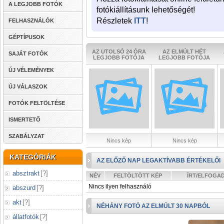
A LEGJOBB FOTÓK
fotókiállításunk lehetőségét!
Részletek
ITT
!
FELHASZNÁLÓK
GÉPTÍPUSOK
AZ UTOLSÓ 24 ÓRA
AZ ELMÚLT HÉT
SAJÁT FOTÓK
LEGJOBB FOTÓJA
LEGJOBB FOTÓJA
ÚJ VÉLEMÉNYEK
ÚJ VÁLASZOK
FOTÓK FELTÖLTÉSE
ISMERTETŐ
SZABÁLYZAT
Nincs kép
Nincs kép
KATEGÓRIÁK
AZ ELŐZŐ NAP LEGAKTÍVABB ÉRTÉKELŐI
absztrakt
[
?
]
NÉV
FELTÖLTÖTT KÉP
ÍRT/ELFOGA
Nincs ilyen felhasználó
abszurd
[
?
]
akt
[
?
]
NÉHÁNY FOTÓ AZ ELMÚLT 30 NAPBÓL
állatfotók
[
?
]