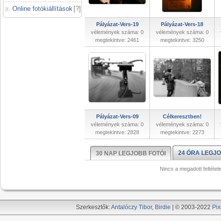
Online fotókiállítások
[
?
]
Pályázat-Vers-19
Pályázat-Vers-18
vélemények száma: 0
vélemények száma: 0
megtekintve: 2461
megtekintve: 3250
Pályázat-Vers-09
Célkeresztben!
vélemények száma: 0
vélemények száma: 0
megtekintve: 2828
megtekintve: 2273
24 ÓRA LEGJO
30 NAP LEGJOBB FOTÓI
Nincs a megadott feltétel
Szerkesztők:
Antalóczy Tibor
,
Birdie
| © 2003-2022
Pix