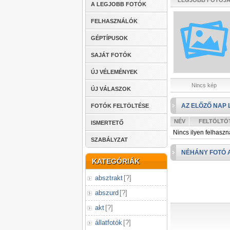
LEGJOBB FOTÓJ
A LEGJOBB FOTÓK
FELHASZNÁLÓK
GÉPTÍPUSOK
SAJÁT FOTÓK
ÚJ VÉLEMÉNYEK
Nincs kép
ÚJ VÁLASZOK
AZ ELŐZŐ NAP 
FOTÓK FELTÖLTÉSE
NÉV
FELTÖLTÖ
ISMERTETŐ
Nincs ilyen felhaszn
SZABÁLYZAT
NÉHÁNY FOTÓ 
KATEGÓRIÁK
absztrakt
[
?
]
abszurd
[
?
]
akt
[
?
]
állatfotók
[
?
]