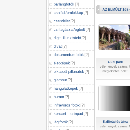
barlangfotók
[
?
]
AZ ELMÚLT 168
családi/emlékkép
[
?
]
csendélet
[
?
]
csillagászat/égbolt
[
?
]
digit. illusztráció
[
?
]
divat
[
?
]
dokumentumfotók
[
?
]
Güel park
életképek
[
?
]
vélemények száma: 
elkapott pillanatok
[
?
]
megtekintve: 5313
glamour
[
?
]
hangulatképek
[
?
]
humor
[
?
]
infravörös fotók
[
?
]
koncert - színpad
[
?
]
légifotók
[
?
]
Kalibrációs ábra
vélemények száma: 