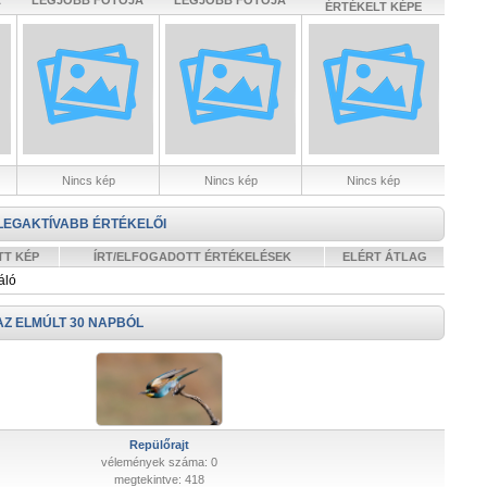
A
LEGJOBB FOTÓJA
LEGJOBB FOTÓJA
ÉRTÉKELT KÉPE
Nincs kép
Nincs kép
Nincs kép
LEGAKTÍVABB ÉRTÉKELŐI
TT KÉP
ÍRT/ELFOGADOTT ÉRTÉKELÉSEK
ELÉRT ÁTLAG
áló
AZ ELMÚLT 30 NAPBÓL
Repülőrajt
vélemények száma: 0
megtekintve: 418