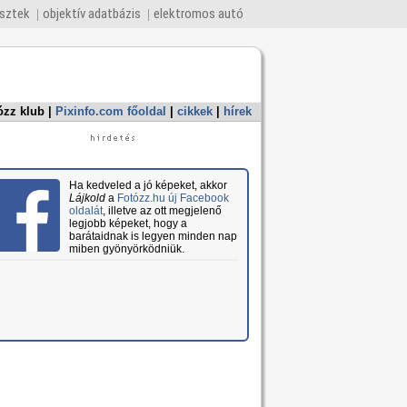
esztek
objektív adatbázis
elektromos autó
ózz klub
|
Pixinfo.com főoldal
|
cikkek
|
hírek
Ha kedveled a jó képeket, akkor
Lájkold
a
Fotózz.hu új Facebook
oldalát
, illetve az ott megjelenő
legjobb képeket, hogy a
barátaidnak is legyen minden nap
miben gyönyörködniük.