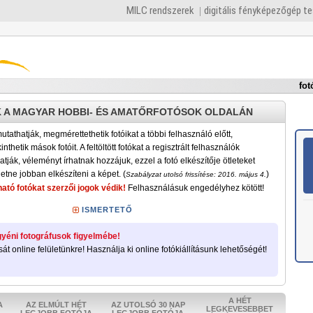
MILC rendszerek
digitális fényképezőgép t
fot
 A MAGYAR HOBBI- ÉS AMATŐRFOTÓSOK OLDALÁN
tathatják, megmérettethetik fotóikat a többi felhasználó előtt,
nthetik mások fotóit. A feltöltött fotókat a regisztrált felhasználók
atják, véleményt írhatnak hozzájuk, ezzel a fotó elkészítője ötleteket
etne jobban elkészíteni a képet. (
)
Szabályzat utolsó frissítése: 2016. május 4.
ató fotókat szerzői jogok védik!
Felhasználásuk engedélyhez kötött!
ISMERTETŐ
yéni fotográfusok figyelmébe!
sát online felületünkre! Használja ki online fotókiállításunk lehetőségét!
A HÉT
A
AZ ELMÚLT HÉT
AZ UTOLSÓ 30 NAP
LEGKEVESEBBET