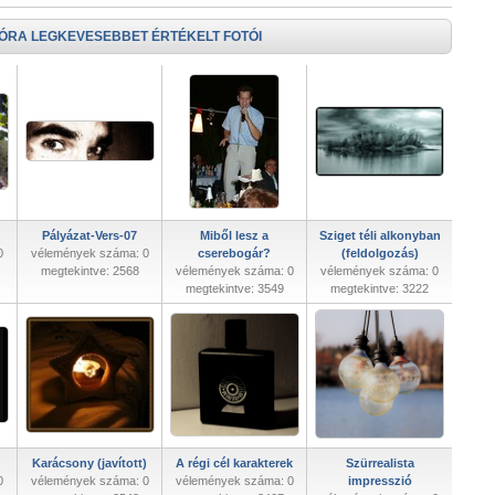
 ÓRA LEGKEVESEBBET ÉRTÉKELT FOTÓI
Pályázat-Vers-07
Miből lesz a
Sziget téli alkonyban
0
vélemények száma: 0
cserebogár?
(feldolgozás)
megtekintve: 2568
vélemények száma: 0
vélemények száma: 0
megtekintve: 3549
megtekintve: 3222
Karácsony (javított)
A régi cél karakterek
Szürrealista
0
vélemények száma: 0
vélemények száma: 0
impresszió