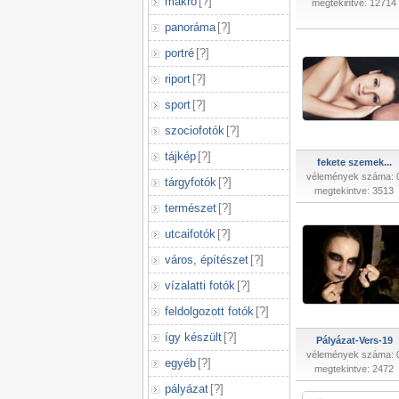
makró
[
?
]
megtekintve: 12714
panoráma
[
?
]
portré
[
?
]
riport
[
?
]
sport
[
?
]
szociofotók
[
?
]
tájkép
[
?
]
fekete szemek...
vélemények száma: 
tárgyfotók
[
?
]
megtekintve: 3513
természet
[
?
]
utcaifotók
[
?
]
város, építészet
[
?
]
vízalatti fotók
[
?
]
feldolgozott fotók
[
?
]
így készült
[
?
]
Pályázat-Vers-19
vélemények száma: 
egyéb
[
?
]
megtekintve: 2472
pályázat
[
?
]