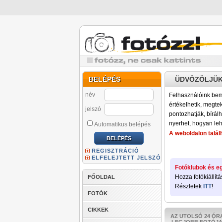
BELÉPÉS
ÜDVÖZÖLJÜK
név
Felhasználóink bemu
értékelhetik, megteki
jelszó
pontozhatják, bírálh
nyerhet, hogyan leh
Automatikus belépés
A weboldalon találh
REGISZTRÁCIÓ
ELFELEJTETT JELSZÓ
Fotóklubok és eg
Hozza fotókiállítá
FŐOLDAL
Részletek
ITT
!
FOTÓK
CIKKEK
AZ UTOLSÓ 24 ÓR