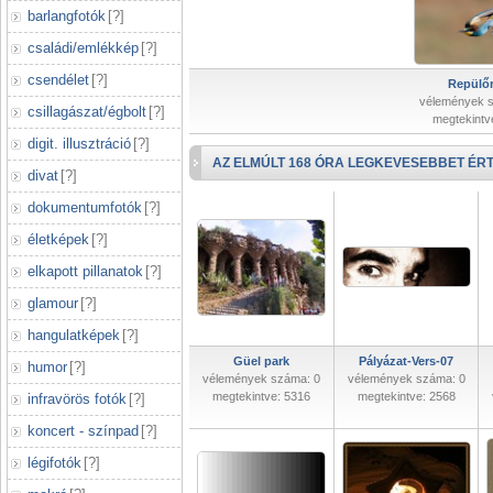
barlangfotók
[
?
]
családi/emlékkép
[
?
]
csendélet
[
?
]
Repülőr
vélemények 
csillagászat/égbolt
[
?
]
megtekintv
digit. illusztráció
[
?
]
AZ ELMÚLT 168 ÓRA LEGKEVESEBBET ÉRT
divat
[
?
]
dokumentumfotók
[
?
]
életképek
[
?
]
elkapott pillanatok
[
?
]
glamour
[
?
]
hangulatképek
[
?
]
Güel park
Pályázat-Vers-07
humor
[
?
]
vélemények száma: 0
vélemények száma: 0
megtekintve: 5316
megtekintve: 2568
infravörös fotók
[
?
]
koncert - színpad
[
?
]
légifotók
[
?
]