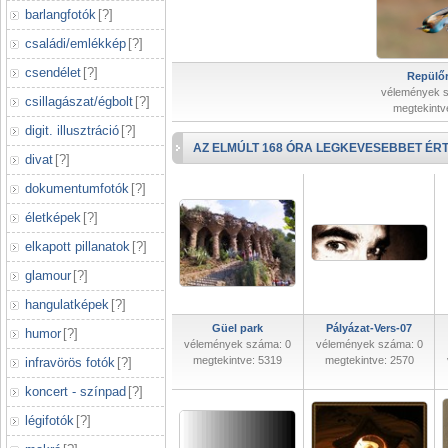
barlangfotók
[
?
]
családi/emlékkép
[
?
]
csendélet
[
?
]
Repülőr
vélemények 
csillagászat/égbolt
[
?
]
megtekintv
digit. illusztráció
[
?
]
AZ ELMÚLT 168 ÓRA LEGKEVESEBBET ÉRT
divat
[
?
]
dokumentumfotók
[
?
]
életképek
[
?
]
elkapott pillanatok
[
?
]
glamour
[
?
]
hangulatképek
[
?
]
Güel park
Pályázat-Vers-07
humor
[
?
]
vélemények száma: 0
vélemények száma: 0
megtekintve: 5319
megtekintve: 2570
infravörös fotók
[
?
]
koncert - színpad
[
?
]
légifotók
[
?
]