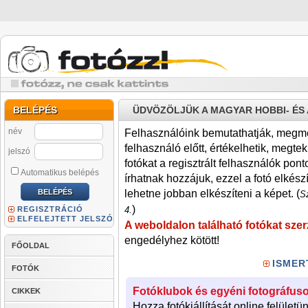
BELÉPÉS
ÜDVÖZÖLJÜK A MAGYAR HOBBI- É
név
Felhasználóink bemutathatják, megmére
felhasználó előtt, értékelhetik, megteki
jelszó
fotókat a regisztrált felhasználók pont
Automatikus belépés
írhatnak hozzájuk, ezzel a fotó elkész
lehetne jobban elkészíteni a képet. (
Sz
)
REGISZTRÁCIÓ
4.
ELFELEJTETT JELSZÓ
A weboldalon található fotókat szer
engedélyhez kötött!
FŐOLDAL
ISMER
FOTÓK
Fotóklubok és egyéni fotográfuso
CIKKEK
Hozza fotókiállítását online felületü