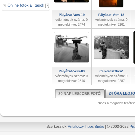
Online fotókiállítások
[
?
]
Pályázat-Vers-19
Pályázat-Vers-18
vélemények száma: 0
vélemények száma: 0
megtekintve: 2474
megtekintve: 3261
Pályázat-Vers-09
Célkeresztben!
vélemények száma: 0
vélemények száma: 0
megtekintve: 2840
megtekintve: 2287
24 ÓRA LEGJO
30 NAP LEGJOBB FOTÓI
Nincs a megadott feltétel
Szerkesztők:
Antalóczy Tibor
,
Birdie
| © 2003-2022
Pix