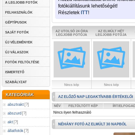
A LEGJOBB FOTÓK
fotókiállításunk lehetőségét!
Részletek
ITT
!
FELHASZNÁLÓK
GÉPTÍPUSOK
AZ UTOLSÓ 24 ÓRA
AZ ELMÚLT HÉT
SAJÁT FOTÓK
LEGJOBB FOTÓJA
LEGJOBB FOTÓJA
ÚJ VÉLEMÉNYEK
ÚJ VÁLASZOK
FOTÓK FELTÖLTÉSE
ISMERTETŐ
SZABÁLYZAT
Nincs kép
Nincs kép
KATEGÓRIÁK
AZ ELŐZŐ NAP LEGAKTÍVABB ÉRTÉKELŐI
absztrakt
[
?
]
NÉV
FELTÖLTÖTT KÉP
ÍRT/ELFOGA
Nincs ilyen felhasználó
abszurd
[
?
]
akt
[
?
]
NÉHÁNY FOTÓ AZ ELMÚLT 30 NAPBÓL
állatfotók
[
?
]