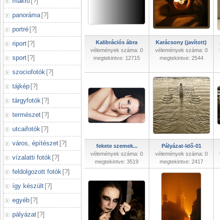
makró
[
?
]
panoráma
[
?
]
portré
[
?
]
Kalibrációs ábra
Karácsony (javított)
riport
[
?
]
vélemények száma: 0
vélemények száma: 0
sport
[
?
]
megtekintve: 12715
megtekintve: 2544
szociofotók
[
?
]
tájkép
[
?
]
tárgyfotók
[
?
]
természet
[
?
]
utcaifotók
[
?
]
város, építészet
[
?
]
fekete szemek...
Pályázat-Idő-01
vélemények száma: 0
vélemények száma: 0
vízalatti fotók
[
?
]
megtekintve: 3519
megtekintve: 2417
feldolgozott fotók
[
?
]
így készült
[
?
]
egyéb
[
?
]
pályázat
[
?
]